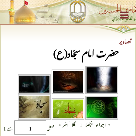
تصاویر
حضرت امام سجّاد(ع)
»
«
ابتداء
پچھلا
1
اگلا
آخر
صفحہ
سے 1