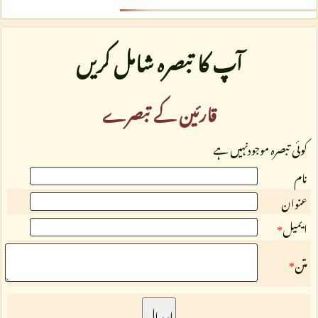
آپ کا تبصرہ شامل کریں
قارئین کے تبصرے
کوئی تبصرہ موجودنہیں ہے
نام
عنوان
ایمیل
*
متن
*