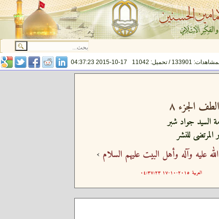
اهدات: 133901 / تحميل: 11042
2015-10-17 04:37:23
طف الجزء ٨
مة السيد جواد شبر
 المرتضى للنشر
له عليه وآله وأهل البيت عليهم السلام
›
العربية
٢٠١٥-١٠-١٧ ٠٤:٣٧:٢٣