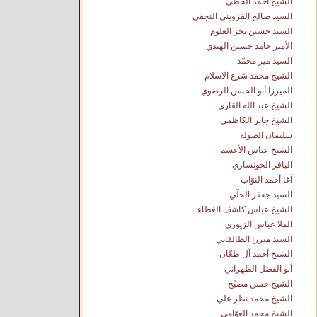
الشيخ احمد الخطّي
السيد صالح القزويني النجفي
السيد حسين بحر العلوم
الأمير حامد حسين الهندي
السيد مير محمّد
الشيخ محمد شرع الاسلام
الميرزا أبو الحسن الرضوي
الشيخ عبد الله القاري
الشيخ جابر الكاظمي
سليمان الصولة
الشيخ عباس الأعسَم
الباقر الخونساري
آغا أحمد النوّاب
السيد جعفر الحلّي
الشيخ عباس كاشف الغطاء
الملا عباس الزيوري
السيد ميرزا الطالقاني
الشيخ أحمد آل طعّان
أبو الفضل الطهراني
الشيخ حسن مصبّح
الشيخ محمد نظر علي
الشيخ محمد العوّامي