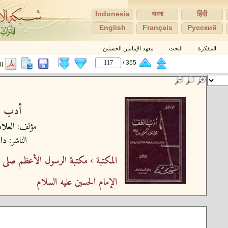
Indonesia
বাংলা
हिंदी
English
Français
Pусский
المفكرة
البحث
معهد الإمامين الحسنين
355 /
المش
أدب ال
مؤلف:
العلا
الناشر:
دار
المكتبة
›
مكتبة الرسول الأعظم صلى ال
الإمام الحسين عليه السلام