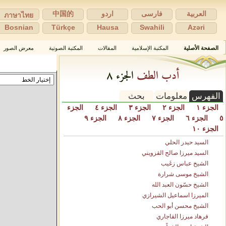
العربية
فارسی
اردو
中国的
ภาษาไทย
Bosnian
Türkçe
Hausa
Swahili
Azəri
الصفحة الأصلية
المكتبة الإسلامية
المقالات
المكتبة الصوتية
معرض الصور
أدب الطف
الجزء ٨
الفهرس
معلومات
بحث
الجزء ١
الجزء ٢
الجزء ٣
الجزء ٤
الجزء
٥
الجزء ٦
الجزء ٧
الجزء ٨
الجزء ٩
الجزء ١٠
السيد حيدر الحلي
السيد ميرزا صالح القزويني
الشيخ عباس زغَيب
الشيخ موسى شرارة
الشيخ حسّون العبد الله
الميرزا اسماعيل الشيرازي
الشيخ محسن أبو الحب
فرهاد ميرزا القاجاري