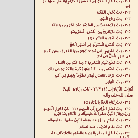
٢٠١ - بَابُ فَضْلِ الصَّلَاةِ فِي الْمَسْجِدِ الْحَرَامِ وَأَفْضَلِ بُقْعَةٍ(١٠)
فِيهِ‌
٢٠٢ - بَابُ دُخُولِ الْكَعْبَةِ‌
٢٠٣ - بَابُ وَدَاعِ الْبَيْتِ‌
٢٠٤ - بَابُ مَا يُسْتَحَبُّ مِنَ الصَّدَقَةِ عِنْدَ الْخُرُوجِ مِنْ مَكَّةَ‌
٢٠٥ - بَابُ مَا يُجْزِئُ مِنَ الْعُمْرَةِ الْمَفْرُوضَةِ‌
٢٠٦ - بَابُ الْعُمْرَةِ الْمَبْتُولَةِ(٤)
٢٠٧ - بَابُ الْعُمْرَةِ الْمَبْتُولَةِ فِي أَشْهُرِ الْحَجِّ‌
٢٠٨ - بَابُ الشُّهُورِ الَّتِي تُسْتَحَبُّ(٥) فِيهَا الْعُمْرَةُ ، وَمَنْ أَحْرَمَ
فِي شَهْرٍ وَأَحَلَّ فِي آخَرَ‌
٢٠٩ - بَابُ قَطْعِ تَلْبِيَةِ الْمُحْرِمِ(١) وَمَا عَلَيْهِ مِنَ الْعَمَلِ‌
٢١٠ - بَابُ الْمُعْتَمِرِ يَطَأُ أَهْلَهُ وَهُوَ مُحْرِمٌ وَالْكَفَّارَةِ فِي ذلِكَ‌
٢١١ - بَابُ الرَّجُلِ يَبْعَثُ بِالْهَدْيِ تَطَوُّعاً وَيُقِيمُ فِي أَهْلِهِ‌
٢١٢ - بَابُ النَّوَادِرِ‌
أَبْوَابُ الزِّيَارَاتِ(١) ٢١٣ - بَابُ زِيَارَةِ النَّبِيِّ
صلى‌الله‌عليه‌وآله
٢١٤ - بَابُ إِتْبَاعِ الْحَجِّ بِالزِّيَارَةِ(٥)
٢١٥ - بَابُ فَضْلِ الرُّجُوعِ إِلَى الْمَدِينَةِ‌ ٢١٦ - بَابُ دُخُولِ الْمَدِينَةِ
وَ زِيَارَةِ(٦) النَّبِيِّ صلى‌الله‌عليه‌وآله وَ الدُّعَاءِ عِنْدَ قَبْرِهِ‌
٢١٧ - بَابُ الْمِنْبَرِ وَالرَّوْضَةِ وَمَقَامِ النَّبِيِّ صلى‌الله‌عليه‌وآله
٢١٨ - بَابُ مَقَامِ جَبْرَئِيلَ عليه‌السلام
٢١٩ - بَابُ فَضْلِ الْمُقَامِ بِالْمَدِينَةِ وَالصَّوْمِ وَالاعْتِكَافِ عِنْدَ