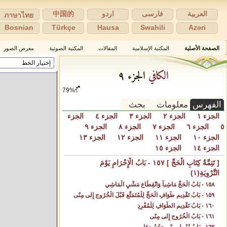
العربية
فارسی
اردو
中国的
ภาษาไทย
Bosnian
Türkçe
Hausa
Swahili
Azəri
الصفحة الأصلية
المكتبة الإسلامية
المقالات
المكتبة الصوتية
معرض الصور
الكافي
الجزء ٩
82%
الفهرس
معلومات
بحث
الجزء ١
الجزء ٢
الجزء ٣
الجزء ٤
الجزء
٥
الجزء ٦
الجزء ٧
الجزء ٨
الجزء ٩
الجزء ١٠
الجزء ١١
الجزء ١٢
الجزء ١٣
الجزء ١٤
الجزء ١٥
[ تَتِمَّةُ كِتَابِ الْحَجِّ ] ١٥٧ - بَابُ الْإِحْرَامِ يَوْمَ
التَّرْوِيَةِ(١)
١٥٨ - بَابُ الْحَجِّ مَاشِياً وَانْقِطَاعِ مَشْيِ الْمَاشِي‌
١٥٩ - بَابُ تَقْدِيمِ طَوَافِ الْحَجِّ لِلْمُتَمَتِّعِ قَبْلَ الْخُرُوجِ إِلى مِنًى‌
١٦٠ - بَابُ تَقْدِيمِ الطَّوَافِ لِلْمُفْرِدِ‌
١٦١ - بَابُ الْخُرُوجِ إِلى مِنًى‌