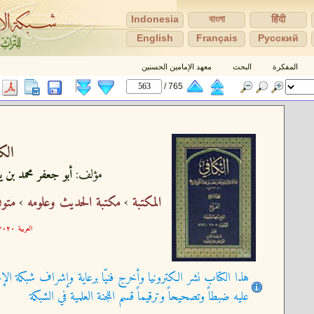
Indonesia
বাংলা
हिंदी
English
Français
Pусский
المفكرة
البحث
معهد الإمامين الحسنين
765 /
الكا
مؤلف:
أبو جعفر محمد بن 
المكتبة
›
مكتبة الحديث وعلومه
›
متون
العربية
٢٠-١٠-١٠ ١٧:١١:٠٤
هذا الكتاب نشر الكترونيا وأخرج فنيّا برعاية وإشراف شبكة الإم
عليه ضبطاً وتصحيحاً وترقيماً قسم اللجنة العلمية في الشبكة