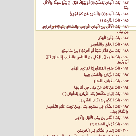
١٨٣ - بَابُ الْهَدْيِ يَعْطَبُ(٥) أَوْ يَهْلِكُ قَبْلَ أَنْ يَبْلُغَ مَحِلَّهُ وَالْأَكْلِ
مِنْهُ‌
١٨٤ - بَابُ الْبَدَنَةِ(٧) وَالْبَقَرَةِ عَنْ كَمْ تُجْزِئُ‌
١٨٥ - بَابُ الذَّبْحِ(١١)
١٨٦ - بَابُ الْأَكْلِ مِنَ الْهَدْيِ الْوَاجِبِ وَالصَّدَقَةِ مِنْهَا(٩) وَإِخْرَاجِهِ
مِنْ مِنًى‌
١٨٧ - بَابُ جُلُودِ الْهَدْيِ‌
١٨٨ - بَابُ الْحَلْقِ وَالتَّقْصِيرِ‌
١٨٩ - بَابُ مَنْ قَدَّمَ شَيْئاً أَوْ أَخَّرَهُ(١) مِنْ مَنَاسِكِهِ‌
١٩٠ - بَابُ مَا يَحِلُّ لِلرَّجُلِ مِنَ اللِّبَاسِ وَالطِّيبِ إِذَا حَلَقَ قَبْلَ
أَنْ يَزُورَ‌
١٩١ - بَابُ صَوْمِ الْمُتَمَتِّعِ إِذَا لَمْ يَجِدِ الْهَدْيَ‌
١٩٢ - بَابُ الزِّيَارَةِ وَالْغُسْلِ فِيهَا‌
١٩٣ - بَابُ طَوَافِ النِّسَاءِ‌
١٩٤ - بَابُ مَنْ بَاتَ عَنْ مِنًى فِي لَيَالِيهَا‌
١٩٥ - بَابُ إِتْيَانِ مَكَّةَ(٥) بَعْدَ الزِّيَارَةِ لِلطَّوَافِ(٦)
١٩٦ - بَابُ التَّكْبِيرِ(٤) أَيَّامَ التَّشْرِيقِ‌
١٩٧ - بَابُ الصَّلَاةِ فِي مَسْجِدِ مِنًى وَمَنْ يَجِبُ عَلَيْهِ التَّقْصِيرُ
وَالتَّمَامُ بِمِنًى‌
١٩٨ - بَابُ النَّفْرِ مِنْ مِنًى الْأَوَّلِ وَالْآخِرِ‌
١٩٩ - بَابُ نُزُولِ الْحَصْبَةِ(٦)
٢٠٠ - بَابُ إِتْمَامِ الصَّلَاةِ فِي الْحَرَمَيْنِ‌