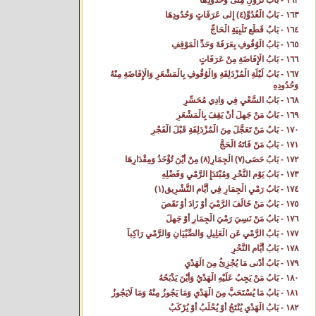
١٦٢ - بَابُ نُزُولِ مِنًى وَحُدُودِهَا‌
١٦٣ - بَابُ الْغُدُوِّ(٤) إِلى عَرَفَاتٍ وَحُدُودِهَا‌
١٦٤ - بَابُ قَطْعِ تَلْبِيَةِ الْحَاجِّ‌
١٦٥ - بَابُ الْوُقُوفِ بِعَرَفَةَ وَحَدِّ الْمَوْقِفِ‌
١٦٦ - بَابُ الْإِفَاضَةِ مِنْ عَرَفَاتٍ‌
١٦٧ - بَابُ لَيْلَةِ الْمُزْدَلِفَةِ وَالْوُقُوفِ بِالْمَشْعَرِ وَالْإِفَاضَةِ مِنْهُ
وَحُدُودِهِ‌
١٦٨ - بَابُ السَّعْيِ فِي وَادِي مُحَسِّرٍ‌
١٦٩ - بَابُ مَنْ جَهِلَ أَنْ يَقِفَ بِالْمَشْعَرِ‌
١٧٠ - بَابُ مَنْ تَعَجَّلَ مِنَ الْمُزْدَلِفَةِ قَبْلَ الْفَجْرِ‌
١٧١ - بَابُ مَنْ فَاتَهُ الْحَجُّ‌
١٧٢ - بَابُ حَصَى(٧) الْجِمَارِ(٨) مِنْ أَيْنَ تُؤْخَذُ وَمِقْدَارِهَا‌
١٧٣ - بَابُ يَوْمِ النَّحْرِ وَمُبْتَدَإِ الرَّمْيِ وَفَضْلِهِ‌
١٧٤ - بَابُ رَمْيِ الْجِمَارِ فِي أَيَّامِ التَّشْرِيقِ(١)
١٧٥ - بَابُ مَنْ خَالَفَ الرَّمْيَ أَوْ زَادَ أَوْ نَقَصَ‌
١٧٦ - بَابُ مَنْ نَسِيَ رَمْيَ الْجِمَارِ أَوْ جَهِلَ‌
١٧٧ - بَابُ الرَّمْيِ عَنِ الْعَلِيلِ وَالصِّبْيَانِ وَالرَّمْيِ رَاكِباً‌
١٧٨ - بَابُ أَيَّامِ النَّحْرِ‌
١٧٩ - بَابُ أَدْنى مَا يُجْزِئُ مِنَ الْهَدْيِ‌
١٨٠ - بَابُ مَنْ يَجِبُ عَلَيْهِ الْهَدْيُ وَأَيْنَ يَذْبَحُهُ‌
١٨١ - بَابُ مَا يُسْتَحَبُّ مِنَ الْهَدْيِ وَمَا يَجُوزُ مِنْهُ وَمَا لَايَجُوزُ‌
١٨٢ - بَابُ الْهَدْيِ يُنْتَجُ أَوْ يُحْلَبُ أَوْ يُرْكَبُ‌