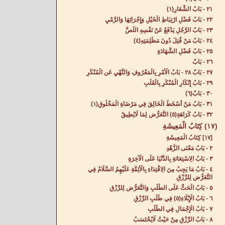
٢١ - بَابُ الشِّعَارِ(١)
٢٢ - بَابُ فَضْلِ ارْتِبَاطِ الْخَيْلِ وَإِجْرَائِهَا وَالرَّمْيِ‌
٢٣ - بَابُ الرَّجُلِ يَدْفَعُ عَنْ نَفْسِهِ اللِّصَّ‌
٢٤ - بَابُ مَنْ قُتِلَ دُونَ مَظْلِمَتِهِ(٤)
٢٥ - بَابُ فَضْلِ الشَّهَادَةِ‌
٢٦ - بَابٌ‌
٢٧ - بَابٌ‌ ٢٨ - بَابُ الْأَمْرِ بِالْمَعْرُوفِ وَالنَّهْيِ عَنِ الْمُنْكَرِ‌
٢٩ - بَابُ إِنْكَارِ الْمُنْكَرِ بِالْقَلْبِ‌
٣٠ - بَابٌ(٦)
٣١ - بَابُ مَنْ أَسْخَطَ الْخَالِقَ فِي مَرْضَاةِ الْمَخْلُوقِ(١)
٣٢ - بَابُ كَرَاهَةِ(٥) التَّعَرُّضِ لِمَا لَايُطِيقُ‌
(١٧) كِتَابُ الْمَعِيشَةِ‌
[١٧] كِتَابُ الْمَعِيشَةِ‌
٢ - بَابُ مَعْنَى الزُّهْدِ‌
٣ - بَابُ الِاسْتِعَانَةِ بِالدُّنْيَا عَلَى الْآخِرَةِ‌
٤ - بَابُ مَا يَجِبُ مِنَ الِاقْتِدَاءِ بِالْأَئِمَّةِ عَلَيْهِمُ السَّلَامُ فِي
التَّعَرُّضِ لِلرِّزْقِ‌
٥ - بَابُ الْحَثِّ عَلَى الطَّلَبِ وَالتَّعَرُّضِ لِلرِّزْقِ‌
٦ - بَابُ الْإِبْلَاءِ(٥) فِي طَلَبِ الرِّزْقِ‌
٧ - بَابُ الْإِجْمَالِ فِي الطَّلَبِ‌
٨ - بَابُ الرِّزْقِ مِنْ حَيْثُ لَايُحْتَسَبُ‌