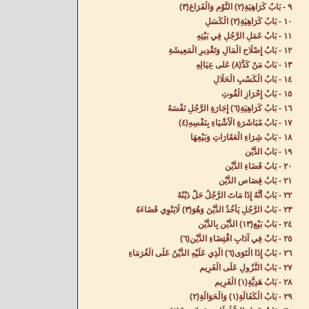
٩ - بَابُ كَرَاهِيَةِ(٢) النَّوْمِ وَالْفَرَاغِ(٣)
١٠ - بَابُ كَرَاهِيَةِ(٢) الْكَسَلِ‌
١١ - بَابُ عَمَلِ الرَّجُلِ فِي بَيْتِهِ‌
١٢ - بَابُ إِصْلَاحِ الْمَالِ وَتَقْدِيرِ الْمَعِيشَةِ‌
١٣ - بَابُ مَنْ كَدَّ(٨) عَلى عِيَالِهِ‌
١٤ - بَابُ الْكَسْبِ الْحَلَالِ‌
١٥ - بَابُ إِحْرَازِ الْقُوتِ‌
١٦ - بَابُ كَرَاهِيَةِ(٦) إِجَارَةِ الرَّجُلِ نَفْسَهُ‌
١٧ - بَابُ مُبَاشَرَةِ الْأَشْيَاءِ بِنَفْسِهِ(٤)
١٨ - بَابُ شِرَاءِ الْعَقَارَاتِ وَبَيْعِهَا‌
١٩ - بَابُ الدَّيْنِ‌
٢٠ - بَابُ قَضَاءِ الدَّيْنِ‌
٢١ - بَابُ قِصَاصِ الدَّيْنِ‌
٢٢ - بَابُ أَنَّهُ إِذَا مَاتَ الرَّجُلُ حَلَّ دَيْنُهُ‌
٢٣ - بَابُ الرَّجُلِ يَأْخُذُ الدَّيْنَ وَهُوَ(٣) لَايَنْوِي قَضَاءَهُ‌
٢٤ - بَابُ بَيْعِ(١٣) الدَّيْنِ بِالدَّيْنِ‌
٢٥ - بَابٌ فِي آدَابِ اقْتِضَاءِ الدَّيْنِ(٦)
٢٦ - بَابُ إِذَا الْتَوَى(٦) الَّذِي عَلَيْهِ الدَّيْنُ عَلَى الْغُرَمَاءِ‌
٢٧ - بَابُ النُّزُولِ عَلَى الْغَرِيمِ‌
٢٨ - بَابُ هَدِيَّةِ(١) الْغَرِيمِ‌
٢٩ - بَابُ الْكَفَالَةِ(١) وَالْحَوَالَةِ(٢)