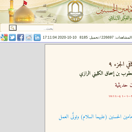
المشاهدات: 226697 / تحميل: 8185
2020-10-10 17:11:04
في الجزء ٩
يعقوب بن إسحاق الكليني الرازي
 حديثية
٢٠
امين الحسنين (عليهما السلام) وتولَّى العمل