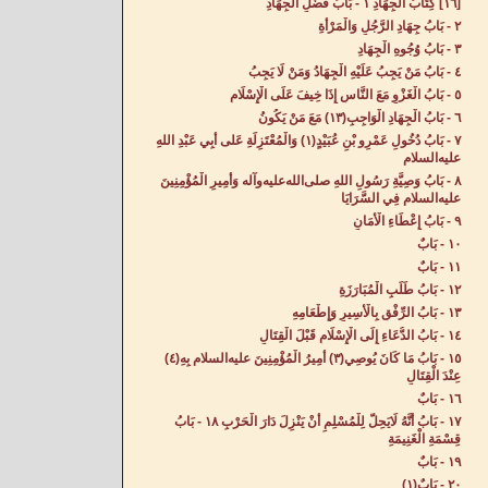
[١٦] كِتَابُ الْجِهَادِ‌ ١ - بَابُ فَضْلِ الْجِهَادِ‌
٢ - بَابُ جِهَادِ الرَّجُلِ وَالْمَرْأَةِ‌
٣ - بَابُ وُجُوهِ الْجِهَادِ‌
٤ - بَابُ مَنْ يَجِبُ عَلَيْهِ الْجِهَادُ وَمَنْ لَا يَجِبُ‌
٥ - بَابُ الْغَزْوِ مَعَ النَّاسِ إِذَا خِيفَ عَلَى الْإِسْلَامِ‌
٦ - بَابُ الْجِهَادِ الْوَاجِبِ(١٣) مَعَ مَنْ يَكُونُ‌
٧ - بَابُ دُخُولِ عَمْرِو بْنِ عُبَيْدٍ(١) وَالْمُعْتَزِلَةِ عَلى أَبِي عَبْدِ اللهِ
عليه‌السلام
٨ - بَابُ وَصِيَّةِ رَسُولِ اللهِ صلى‌الله‌عليه‌وآله وَأَمِيرِ الْمُؤْمِنِينَ
عليه‌السلام فِي السَّرَايَا‌
٩ - بَابُ إِعْطَاءِ الْأَمَانِ‌
١٠ - بَابٌ‌
١١ - بَابٌ‌
١٢ - بَابُ طَلَبِ الْمُبَارَزَةِ‌
١٣ - بَابُ الرِّفْقِ بِالْأَسِيرِ وَإِطْعَامِهِ‌
١٤ - بَابُ الدُّعَاءِ إِلَى الْإِسْلَامِ قَبْلَ الْقِتَالِ‌
١٥ - بَابُ مَا كَانَ يُوصِي(٣) أَمِيرُ الْمُؤْمِنِينَ عليه‌السلام بِهِ(٤)
عِنْدَ الْقِتَالِ‌
١٦ - بَابٌ‌
١٧ - بَابُ أَنَّهُ لَايَحِلُّ لِلْمُسْلِمِ أَنْ يَنْزِلَ دَارَ الْحَرْبِ ١٨ - بَابُ
قِسْمَةِ الْغَنِيمَةِ‌
١٩ - بَابٌ‌
٢٠ - بَابٌ(١)