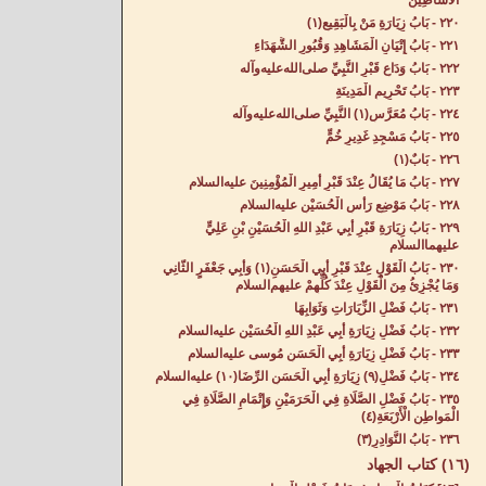
الْأَسَاطِينِ‌
٢٢٠ - بَابُ زِيَارَةِ مَنْ بِالْبَقِيعِ(١)
٢٢١ - بَابُ إِتْيَانِ الْمَشَاهِدِ وَقُبُورِ الشُّهَدَاءِ‌
٢٢٢ - بَابُ وَدَاعِ قَبْرِ النَّبِيِّ صلى‌الله‌عليه‌وآله
٢٢٣ - بَابُ تَحْرِيمِ الْمَدِينَةِ‌
٢٢٤ - بَابُ مُعَرَّسِ(١) النَّبِيِّ صلى‌الله‌عليه‌وآله
٢٢٥ - بَابُ مَسْجِدِ غَدِيرِ خُمٍّ‌
٢٢٦ - بَابٌ(١)
٢٢٧ - بَابُ مَا يُقَالُ عِنْدَ قَبْرِ أَمِيرِ الْمُؤْمِنِينَ عليه‌السلام
٢٢٨ - بَابُ مَوْضِعِ رَأْسِ الْحُسَيْنِ عليه‌السلام
٢٢٩ - بَابُ زِيَارَةِ قَبْرِ أَبِي عَبْدِ اللهِ الْحُسَيْنِ بْنِ عَلِيٍّ
عليهما‌السلام
٢٣٠ - بَابُ الْقَوْلِ عِنْدَ قَبْرِ أَبِي الْحَسَنِ(١) وَأَبِي جَعْفَرٍ الثَّانِي
وَمَا يُجْزِئُ مِنَ الْقَوْلِ عِنْدَ كُلِّهِمْ عليهم‌السلام
٢٣١ - بَابُ فَضْلِ الزِّيَارَاتِ وَثَوَابِهَا‌
٢٣٢ - بَابُ فَضْلِ زِيَارَةِ أَبِي عَبْدِ اللهِ الْحُسَيْنِ عليه‌السلام
٢٣٣ - بَابُ فَضْلِ زِيَارَةِ أَبِي الْحَسَنِ مُوسى عليه‌السلام
٢٣٤ - بَابُ فَضْلِ(٩) زِيَارَةِ أَبِي الْحَسَنِ الرِّضَا(١٠) عليه‌السلام
٢٣٥ - بَابُ فَضْلِ الصَّلَاةِ فِي الْحَرَمَيْنِ وَإِتْمَامِ الصَّلَاةِ فِي
الْمَواطِنِ الْأَرْبَعَةِ(٤)
٢٣٦ - بَابُ النَّوَادِرِ(٣)
(١٦) كتاب الجهاد‌