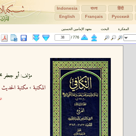
Indonesia
বাংলা
हिंदी
English
Français
Pусский
المفكرة
البحث
معهد الإمامين الحسنين
776 /
مؤلف:
أبو جعفر مح
المكتبة
›
مكتبة الحديث 
الع