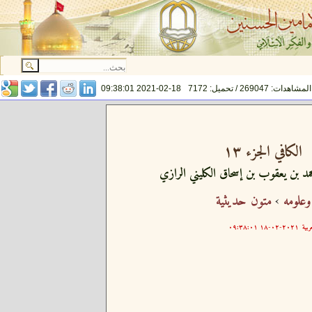
المشاهدات: 269047 / تحميل: 7172
2021-02-18 09:38:01
الكافي الجزء ١٣
مد بن يعقوب بن إسحاق الكليني الرازي
وعلومه
›
متون حديثية
ربية
٢٠٢١-٠٢-١٨ ٠٩:٣٨:٠١