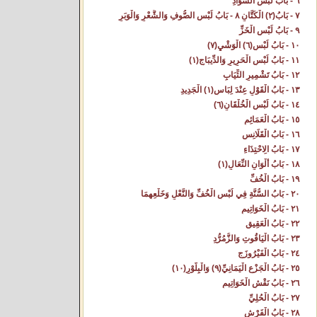
٦ - بَابُ لُبْسِ السَّوَادِ‌
٧ - بَابُ(٢) الْكَتَّانِ‌ ٨ - بَابُ لُبْسِ الصُّوفِ وَالشَّعْرِ وَالْوَبَرِ‌
٩ - بَابُ لُبْسِ الْخَزِّ‌
١٠ - بَابُ لُبْسِ(٦) الْوَشْيِ(٧)
١١ - بَابُ لُبْسِ الْحَرِيرِ وَالدِّيبَاجِ(١)
١٢ - بَابُ تَشْمِيرِ الثِّيَابِ‌
١٣ - بَابُ الْقَوْلِ عِنْدَ لِبَاسِ(١) الْجَدِيدِ‌
١٤ - بَابُ لُبْسِ الْخُلْقَانِ(٦)
١٥ - بَابُ الْعَمَائِمِ‌
١٦ - بَابُ الْقَلَانِسِ‌
١٧ - بَابُ الِاحْتِذَاءِ‌
١٨ - بَابُ أَلْوَانِ النِّعَالِ(١)
١٩ - بَابُ الْخُفِّ‌
٢٠ - بَابُ السُّنَّةِ فِي لُبْسِ الْخُفِّ وَالنَّعْلِ وَخَلْعِهِمَا‌
٢١ - بَابُ الْخَوَاتِيمِ‌
٢٢ - بَابُ الْعَقِيقِ‌
٢٣ - بَابُ الْيَاقُوتِ وَالزُّمُرُّدِ‌
٢٤ - بَابُ الْفَيْرُوزَجِ‌
٢٥ - بَابُ الْجَزْعِ الْيَمَانِيِّ(٩) وَالْبِلَّوْرِ(١٠)
٢٦ - بَابُ نَقْشِ الْخَوَاتِيمِ‌
٢٧ - بَابُ الْحُلِيِّ‌
٢٨ - بَابُ الْفَرْشِ‌