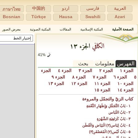
العربية
فارسی
اردو
中国的
ภาษาไทย
Bosnian
Türkçe
Hausa
Swahili
Azəri
الصفحة الأصلية
المكتبة الإسلامية
المقالات
المكتبة الصوتية
معرض الصور
الكافي
الجزء ١٣
41%
الفهرس
معلومات
بحث
الجزء ١
الجزء ٢
الجزء ٣
الجزء ٤
الجزء
٥
الجزء ٦
الجزء ٧
الجزء ٨
الجزء ٩
الجزء ١٠
الجزء ١١
الجزء ١٢
الجزء ١٣
الجزء ١٤
الجزء ١٥
كتاب الزيّ والتجمّل والمروءة
١ - بَابُ التَّجَمُّلِ وَإِظْهَارِ النِّعْمَةِ‌
٢ - بَابُ اللِّبَاسِ‌
٣ - بَابُ كَرَاهِيَةِ الشُّهْرَةِ‌
٤ - بَابُ لِبَاسِ(٢) الْبَيَاضِ وَالْقُطْنِ‌
٥ - بَابُ لُبْسِ(٢) الْمُعَصْفَرِ(٣)