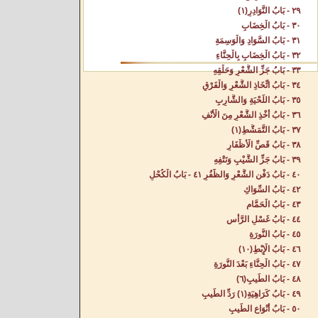
٢٩ - بَابُ النَّوَادِرِ(١)
٣٠ - بَابُ الْخِضَابِ‌
٣١ - بَابُ السَّوَادِ وَالْوَسِمَةِ‌
٣٢ - بَابُ الْخِضَابِ بِالْحِنَّاءِ‌
٣٣ - بَابُ جَزِّ الشَّعْرِ وَحَلْقِهِ‌
٣٤ - بَابُ اتِّخَاذِ الشَّعْرِ وَالْفَرْقِ‌
٣٥ - بَابُ اللِّحْيَةِ وَالشَّارِبِ‌
٣٦ - بَابُ أَخْذِ الشَّعْرِ مِنَ الْأَنْفِ‌
٣٧ - بَابُ التَّمَشُّطِ(١)
٣٨ - بَابُ قَصِّ الْأَظْفَارِ‌
٣٩ - بَابُ جَزِّ الشَّيْبِ وَنَتْفِهِ‌
٤٠ - بَابُ دَفْنِ الشَّعْرِ وَالظُّفُرِ‌ ٤١ - بَابُ الْكُحْلِ‌
٤٢ - بَابُ السِّوَاكِ‌
٤٣ - بَابُ الْحَمَّامِ‌
٤٤ - بَابُ غَسْلِ الرَّأْسِ‌
٤٥ - بَابُ النُّورَةِ‌
٤٦ - بَابُ الْإِبْطِ(١٠)
٤٧ - بَابُ الْحِنَّاءِ بَعْدَ النُّورَةِ‌
٤٨ - بَابُ الطِّيبِ(٦)
٤٩ - بَابُ كَرَاهِيَةِ(١) رَدِّ الطِّيبِ‌
٥٠ - بَابُ أَنْوَاعِ الطِّيبِ‌