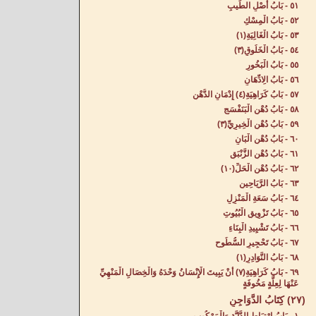
٥١ - بَابُ أَصْلِ الطِّيبِ‌
٥٢ - بَابُ الْمِسْكِ‌
٥٣ - بَابُ الْغَالِيَةِ(١)
٥٤ - بَابُ الْخَلُوقِ‌(٣)
٥٥ - بَابُ الْبَخُورِ‌
٥٦ - بَابُ الِادِّهَانِ‌
٥٧ - بَابُ كَرَاهِيَةِ(٤) إِدْمَانِ الدُّهْنِ‌
٥٨ - بَابُ دُهْنِ الْبَنَفْسَجِ‌
٥٩ - بَابُ دُهْنِ الْخِيرِيِّ(٣)
٦٠ - بَابُ دُهْنِ الْبَانِ‌
٦١ - بَابُ دُهْنِ الزَّنْبَقِ‌
٦٢ - بَابُ دُهْنِ الْحَلِّ(١٠)
٦٣ - بَابُ الرَّيَاحِينِ‌
٦٤ - بَابُ سَعَةِ الْمَنْزِلِ‌
٦٥ - بَابُ تَزْوِيقِ الْبُيُوتِ‌
٦٦ - بَابُ تَشْيِيدِ الْبِنَاءِ‌
٦٧ - بَابُ تَحْجِيرِ السُّطُوحِ‌
٦٨ - بَابُ النَّوَادِرِ(١)
٦٩ - بَابُ كَرَاهِيَةِ(٧) أَنْ يَبِيتَ الْإِنْسَانُ وَحْدَهُ‌ وَالْخِصَالِ الْمَنْهِيِّ
عَنْهَا لِعِلَّةٍ مَخُوفَةٍ‌
(٢٧) كِتَابُ الدَّوَاجِنِ