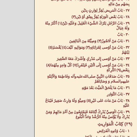
بِسَهْمٍ مِنْ مَالِهِ‌
٢٧ - بَابُ الْمَرِيضِ يُقِرُّ لِوَارِثٍ بِدَيْنٍ‌
٢٨ - بَابُ بَعْضِ الْوَرَثَةِ يُقِرُّ بِعِتْقٍ أَوْ دَيْنٍ(٣)
٢٩ - بَابُ الرَّجُلِ يَتْرُكُ الشَّيْ‌ءَ الْقَلِيلَ وَعَلَيْهِ دَيْنٌ(١) أَكْثَرُ مِنْهُ
وَلَهُ عِيَالٌ‌
٣٠ - بَابٌ‌
٣١ - بَابُ مَنْ لَاتَجُوزُ(٣) وَصِيَّتُهُ مِنَ الْبَالِغِينَ‌
٣٢ - بَابُ مَنْ أَوْصى لِقَرَابَاتِهِ(٣) وَمَوَالِيهِ كَيْفَ(٤) يُقْسَمُ(٥)
بَيْنَهُمْ‌
٣٣ - بَابُ مَنْ أَوْصى إِلى مُدْرِكٍ وَأَشْرَكَ مَعَهُ الصَّغِيرَ‌
٣٤ - بَابُ مَنْ أَوْصى إِلَى اثْنَيْنِ فَيَنْفَرِدُ(٧) كُلُّ وَاحِدٍ مِنْهُمَا(٨)
بِبَعْضِ(٩) التَّرِكَةِ‌
٣٥ - بَابُ صَدَقَاتِ النَّبِيِّ صلى‌الله‌عليه‌وآله وَفَاطِمَةَ وَالْأَئِمَّةِ
عليهم‌السلام وَ وَصَايَاهُمْ‌
٣٦ - بَابُ مَا يَلْحَقُ الْمَيِّتَ بَعْدَ مَوْتِهِ‌
٣٧ - بَابُ النَّوَادِرِ‌
٣٨ - بَابُ مَنْ مَاتَ عَلى غَيْرِ(٥) وَصِيَّةٍ وَلَهُ وَارِثٌ صَغِيرٌ فَيُبَاعُ
عَلَيْهِ‌
٣٩ - بَابُ الْوَصِيِّ يُدْرِكُ أَيْتَامُهُ فَيَمْتَنِعُونَ مِنْ أَخْذِ مَالِهِمْ وَمَنْ
يُدْرِكُ وَلَا يُؤْنَسُ مِنْهُ الرُّشْدُ وَحَدِّ الْبُلُوغِ‌
(٢٩) كِتَابُ الْمَوَارِيثِ‌
١ - بَابُ وُجُوهِ الْفَرَائِضِ‌