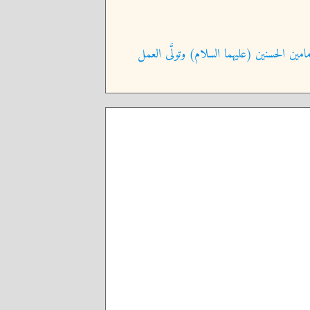
امين الحسنين (عليهما السلام) وتولَّى العمل