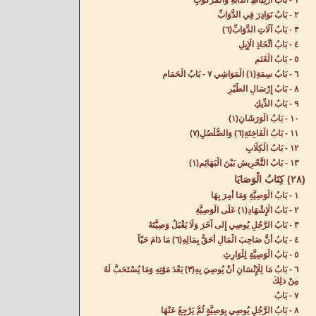
١ - بَابُ ارْتِبَاطِ الدَّابَّةِ وَالْمَرْكُوبِ‌
٢ - بَابُ نَوَادِرَ فِي الدَّوَابِّ‌
٣ - بَابُ آلَاتِ الدَّوَابِّ(٦)
٤ - بَابُ اتِّخَاذِ الْإِبِلِ‌
٥ - بَابُ الْغَنَمِ‌
٦ - بَابُ سِمَةِ(١) الْمَوَاشِي ٧ - بَابُ الْحَمَامِ‌
٨ - بَابُ إِرْسَالِ الطَّيْرِ‌
٩ - بَابُ الدِّيكِ‌
١٠ - بَابُ الْوَرَشَانِ‌(١)
١١ - بَابُ الْفَاخِتَةِ(٦) وَالصُّلْصُلِ(٧)
١٢ - بَابُ الْكِلَابِ‌
١٣ - بَابُ التَّحْرِيشِ بَيْنَ الْبَهَائِمِ(١)
(٢٨) كِتَابُ الْوَصَايَا‌
١ - بَابُ الْوَصِيَّةِ وَمَا أُمِرَ بِهَا‌
٢ - بَابُ الْإِشْهَادِ(١) عَلَى الْوَصِيَّةِ‌
٣ - بَابُ الرَّجُلِ يُوصِي إِلى آخَرَ وَلَا يَقْبَلُ وَصِيَّتَهُ‌
٤ - بَابُ أَنَّ صَاحِبَ الْمَالِ أَحَقُّ بِمَالِهِ(٦) مَا دَامَ حَيّاً‌
٥ - بَابُ الْوَصِيَّةِ لِلْوَارِثِ‌
٦ - بَابُ مَا لِلْإِنْسَانِ أَنْ يُوصِيَ بِهِ(٣) بَعْدَ مَوْتِهِ وَمَا يُسْتَحَبُّ لَهُ
مِنْ ذلِكَ‌
٧ - بَابٌ‌
٨ - بَابُ الرَّجُلِ يُوصِي بِوَصِيَّةٍ ثُمَّ يَرْجِعُ عَنْهَا‌