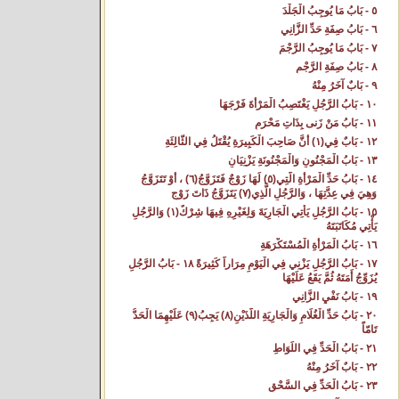
٥ - بَابُ مَا يُوجِبُ الْجَلْدَ‌
٦ - بَابُ صِفَةِ حَدِّ الزَّانِي‌
٧ - بَابُ مَا يُوجِبُ الرَّجْمَ
٨ - بَابُ صِفَةِ الرَّجْمِ‌
٩ - بَابٌ آخَرُ مِنْهُ‌
١٠ - بَابُ الرَّجُلِ يَغْتَصِبُ الْمَرْأَةَ فَرْجَهَا‌
١١ - بَابُ مَنْ زَنى بِذَاتِ مَحْرَمٍ‌
١٢ - بَابٌ فِي(١) أَنَّ صَاحِبَ الْكَبِيرَةِ يُقْتَلُ فِي الثَّالِثَةِ‌
١٣ - بَابُ الْمَجْنُونِ وَالْمَجْنُونَةِ يَزْنِيَانِ‌
١٤ - بَابُ حَدِّ الْمَرْأَةِ الَّتِي(٥) لَهَا زَوْجٌ فَتَزَوَّجُ(٦) ، أَوْ تَتَزَوَّجُ
وَهِيَ فِي عِدَّتِهَا ، وَالرَّجُلِ الَّذِي(٧) يَتَزَوَّجُ ذَاتَ زَوْجٍ‌
١٥ - بَابُ الرَّجُلِ يَأْتِي الْجَارِيَةَ وَلِغَيْرِهِ فِيهَا شِرْكٌ(١) وَالرَّجُلِ
يَأْتِي مُكَاتَبَتَهُ‌
١٦ - بَابُ الْمَرْأَةِ الْمُسْتَكْرَهَةِ‌
١٧ - بَابُ الرَّجُلِ يَزْنِي فِي الْيَوْمِ مِرَاراً كَثِيرَةً ١٨ - بَابُ الرَّجُلِ
يُزَوِّجُ أَمَتَهُ ثُمَّ يَقَعُ عَلَيْهَا‌
١٩ - بَابُ نَفْيِ الزَّانِي‌
٢٠ - بَابُ حَدِّ الْغُلَامِ وَالْجَارِيَةِ اللَّذَيْنِ(٨) يَجِبُ(٩) عَلَيْهِمَا الْحَدُّ
تَامّاً‌
٢١ - بَابُ الْحَدِّ فِي اللِّوَاطِ‌
٢٢ - بَابٌ آخَرُ مِنْهُ‌
٢٣ - بَابُ الْحَدِّ فِي السَّحْقِ‌