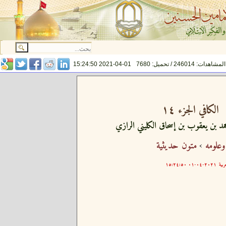
المشاهدات: 246014 / تحميل: 7680
2021-04-01 15:24:50
الكافي الجزء ١٤
مد بن يعقوب بن إسحاق الكليني الرازي
وعلومه
›
متون حديثية
ربية
٢٠٢١-٠٤-٠١ ١٥:٢٤:٥٠