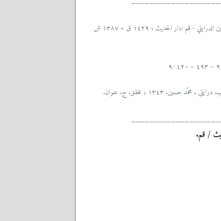
____________________
 - قم :دار الحديث ، ١٤٢٩ ق = ١٣٨٧ ش
درايتى ، محمّد حسين. ١٣٤٣ ، محقق. ج. عنوان.
____________________
ث / قم.