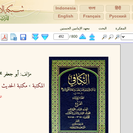
Indonesia
বাংলা
हिंदी
English
Français
Pусский
المفكرة
البحث
معهد الإمامين الحسنين
800 /
مؤلف:
أبو جعفر مح
المكتبة
›
مكتبة الحديث 
الع