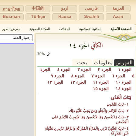
العربية
فارسی
اردو
中国的
ภาษาไทย
Bosnian
Türkçe
Hausa
Swahili
Azəri
الصفحة الأصلية
المكتبة الإسلامية
المقالات
المكتبة الصوتية
معرض الصور
الكافي
الجزء ١٤
72%
الفهرس
معلومات
بحث
الجزء ١
الجزء ٢
الجزء ٣
الجزء ٤
الجزء
٥
الجزء ٦
الجزء ٧
الجزء ٨
الجزء ٩
الجزء ١٠
الجزء ١١
الجزء ١٢
الجزء ١٣
الجزء ١٤
الجزء ١٥
كِتَابُ الْحُدُودِ‌
١ - بَابُ التَّحْدِيدِ‌
٢ - بَابُ الرَّجْمِ وَالْجَلْدِ وَمَنْ يَجِبُ عَلَيْهِ ذلِكَ‌
٣ - بَابُ مَا يُحْصِنُ وَمَا لَايُحْصِنُ وَمَا لَايُوجِبُ الرَّجْمَ عَلَى
الْمُحْصَنِ‌
٤ - بَابُ الصَّبِيِّ يَزْنِي بِالْمَرْأَةِ الْمُدْرِكَةِ وَالرَّجُلِ يَزْنِي بِالصَّبِيَّةِ
غَيْرِ الْمُدْرِكَةِ ‌