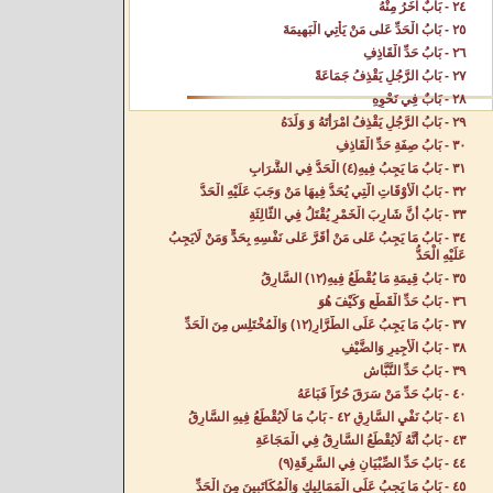
٢٤ - بَابٌ آخَرُ مِنْهُ‌
٢٥ - بَابُ الْحَدِّ عَلى مَنْ يَأْتِي الْبَهِيمَةَ‌
٢٦ - بَابُ حَدِّ الْقَاذِفِ‌
٢٧ - بَابُ الرَّجُلِ يَقْذِفُ جَمَاعَةً‌
٢٨ - بَابٌ فِي نَحْوِهِ‌
٢٩ - بَابُ الرَّجُلِ يَقْذِفُ امْرَأَتَهُ وَ وَلَدَهُ‌
٣٠ - بَابُ صِفَةِ حَدِّ الْقَاذِفِ‌
٣١ - بَابُ مَا يَجِبُ فِيهِ(٤) الْحَدُّ فِي الشَّرَابِ‌
٣٢ - بَابُ الْأَوْقَاتِ الَّتِي يُحَدُّ فِيهَا مَنْ وَجَبَ عَلَيْهِ الْحَدُّ‌
٣٣ - بَابُ أَنَّ شَارِبَ الْخَمْرِ يُقْتَلُ فِي الثَّالِثَةِ‌
٣٤ - بَابُ مَا يَجِبُ عَلى مَنْ أَقَرَّ عَلى نَفْسِهِ بِحَدٍّ وَمَنْ لَايَجِبُ
عَلَيْهِ الْحَدُّ‌
٣٥ - بَابُ قِيمَةِ مَا يُقْطَعُ فِيهِ(١٢) السَّارِقُ‌
٣٦ - بَابُ حَدِّ الْقَطْعِ وَكَيْفَ هُوَ‌
٣٧ - بَابُ مَا يَجِبُ عَلَى الطَّرَّارِ(١٢) وَالْمُخْتَلِسِ مِنَ الْحَدِّ‌
٣٨ - بَابُ الْأَجِيرِ وَالضَّيْفِ‌
٣٩ - بَابُ حَدِّ النَّبَّاشِ‌
٤٠ - بَابُ حَدِّ مَنْ سَرَقَ حُرّاً فَبَاعَهُ‌
٤١ - بَابُ نَفْيِ السَّارِقِ‌ ٤٢ - بَابُ مَا لَايُقْطَعُ فِيهِ السَّارِقُ‌
٤٣ - بَابُ أَنَّهُ لَايُقْطَعُ السَّارِقُ فِي الْمَجَاعَةِ‌
٤٤ - بَابُ حَدِّ الصِّبْيَانِ فِي السَّرِقَةِ(٩)
٤٥ - بَابُ مَا يَجِبُ عَلَى الْمَمَالِيكِ وَالْمُكَاتَبِينَ مِنَ الْحَدِّ‌