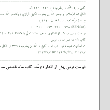
_______________________________________
كلينى رازى محمّد بن يعقوب ، ح ٢٥٩ - ٣٢٩ ق.
ثقة الإسلام أبو جعفر محمّد بن يعقوب الكليني الرازي ؛ باهتمام :محمّد حسين الدرايتي
الكافي
ج. - ( مركز بحوث دار الحديث ؛ ١٨١ )
ISBN(set): ٩٧٨ – ٩٦٤ -٤٩٣ – ٣٤٠ – ٠
فهرست نويسى پ يش از انتشار بر اساس اطلاعات في پا ISBN: ٩٧٨ – ٩٦٤ – ٤٩٣ – ٤٢٠ -٩
كتاب نامه :به صورت زير نويس
١. احاديث شيعه ، قرن ٤ق الف. كليني ، محمّد بن يعقوب ، ٣٢٩ ق
ب. 
الكافي
١٣٨٧ ٢٤٠٢ك٨ك١٢٩ BP ٢١٢/٢٩٧
_______________________________________
فهرست نويسى پيش از انتشار ، توسّط كتاب خانه تخصصى حدي