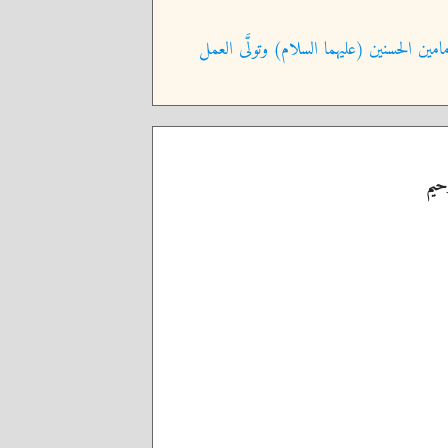
امين الحسنين (عليهما السلام) وتولَّى العمل
حيم