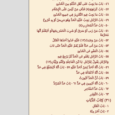
٤٦ - بَابُ مَا يَجِبُ عَلى أَهْلِ الذِّمَّةِ مِنَ الْحُدُودِ‌
٤٧ - بَابُ كَرَاهِيَةِ(٨) قَذْفِ مَنْ لَيْسَ عَلَى الْإِسْلَامِ‌
٤٨ - بَابُ مَا يَجِبُ فِيهِ التَّعْزِيرُ فِي جَمِيعِ الْحُدُودِ‌
٤٩ - بَابُ الرَّجُلِ يَجِبُ عَلَيْهِ الْحَدُّ وَهُوَ مَرِيضٌ أَوْ بِهِ قُرُوحٌ‌
٥٠ - بَابُ حَدِّ الْمُحَارِبِ(٤)
٥١ - بَابُ مَنْ زَنى أَوْ سَرَقَ أَوْ شَرِبَ الْخَمْرَ بِجَهَالَةٍ لَايَعْلَمُ أَنَّهَا
مُحَرَّمَةٌ‌
٥٢ - بَابُ مَنْ وَجَبَتْ(١٢) عَلَيْهِ حُدُودٌ أَحَدُهَا الْقَتْلُ‌
٥٣ - بَابُ مَنْ أَتى حَدّاً فَلَمْ يُقَمْ عَلَيْهِ الْحَدُّ حَتّى تَابَ‌
٥٤ - بَابُ الْعَفْوِ عَنِ الْحُدُودِ‌
٥٥ - بَابُ الرَّجُلِ يَعْفُو عَنِ الْحَدِّ ثُمَّ يَرْجِعُ فِيهِ
وَالرَّجُلِ يَقُولُ لِلرَّجُلِ :يَا ابْنَ الْفَاعِلَةِ وَلِأُمِّهِ وَلِيَّانِ(١٢)
٥٦ - بَابُ أَنَّهُ لَاحَدَّ لِمَنْ لَاحَدَّ عَلَيْهِ‌ ٥٧ - بَابُ أَنَّهُ لَايُشَفَّعُ فِي حَدٍّ‌
٥٨ - بَابُ أَنَّهُ لَاكَفَالَةَ فِي حَدٍّ‌
٥٩ - بَابُ أَنَّ الْحَدَّ لَايُورَثُ‌
٦٠ - بَابُ أَنَّهُ لَايَمِينَ فِي حَدٍّ‌ ٦١ - بَابُ حَدِّ الْمُرْتَدِّ‌
٦٢ - بَابُ حَدِّ السَّاحِرِ
٦٣ - بَابُ النَّوَادِرِ‌
(٣١) كِتَابُ الدِّيَاتِ
١ - بَابُ الْقَتْلِ‌
٢ - بَابٌ آخَرُ مِنْهُ‌