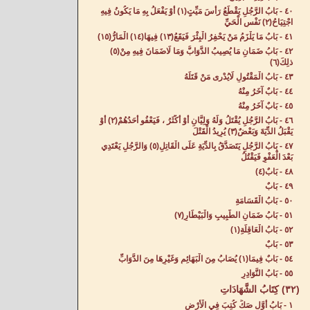
٤٠ - بَابُ الرَّجُلِ يَقْطَعُ رَأْسَ مَيِّتٍ(١) أَوْ يَفْعَلُ بِهِ مَا يَكُونُ فِيهِ
اجْتِيَاحُ(٢) نَفْسِ الْحَيِّ‌
٤١ - بَابُ مَا يَلْزَمُ مَنْ يَحْفِرُ الْبِئْرَ فَيَقَعُ(١٣) فِيهَا(١٤) الْمَارُّ(١٥)
٤٢ - بَابُ ضَمَانِ مَا يُصِيبُ الدَّوَابُّ وَمَا لَاضَمَانَ فِيهِ مِنْ(٥)
ذلِكَ(٦)
٤٣ - بَابُ الْمَقْتُولِ لَايُدْرى مَنْ قَتَلَهُ‌
٤٤ - بَابٌ آخَرُ مِنْهُ‌
٤٥ - بَابٌ آخَرُ مِنْهُ‌
٤٦ - بَابُ الرَّجُلِ يُقْتَلُ وَلَهُ وَلِيَّانِ أَوْ أَكْثَرُ ، فَيَعْفُو أَحَدُهُمْ(٢) أَوْ
يَقْبَلُ الدِّيَةَ وَبَعْضٌ(٣) يُرِيدُ الْقَتْلَ‌
٤٧ - بَابُ الرَّجُلِ يَتَصَدَّقُ بِالدِّيَةِ عَلَى الْقَاتِلِ(٥) وَالرَّجُلِ يَعْتَدِي
بَعْدَ الْعَفْوِ فَيَقْتُلُ‌
٤٨ - بَابٌ(٤)
٤٩ - بَابٌ‌
٥٠ - بَابُ الْقَسَامَةِ‌
٥١ - بَابُ ضَمَانِ الطَّبِيبِ وَالْبَيْطَارِ(٧)
٥٢ - بَابُ الْعَاقِلَةِ‌(١)
٥٣ - بَابٌ‌
٥٤ - بَابٌ فِيمَا(١) يُصَابُ مِنَ الْبَهَائِمِ وَغَيْرِهَا مِنَ الدَّوَابِّ‌
٥٥ - بَابُ النَّوَادِرِ‌
(٣٢) كِتَابُ الشَّهَادَاتِ‌
١ - بَابُ أَوَّلِ صَكِّ كُتِبَ فِي الْأَرْضِ‌