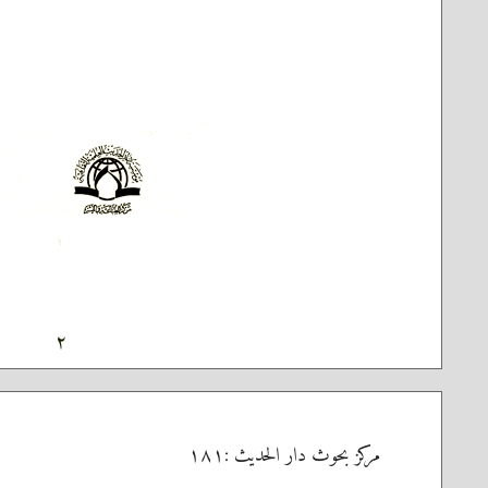
٢
مركز بحوث دار الحديث :١٨١