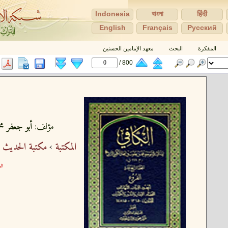
Indonesia
বাংলা
हिंदी
English
Français
Pусский
المفكرة
البحث
معهد الإمامين الحسنين
800 /
مؤلف:
أبو جعفر مح
المكتبة
›
مكتبة الحديث 
الع