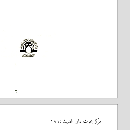
٢
مركز بحوث دار الحديث :١٨١