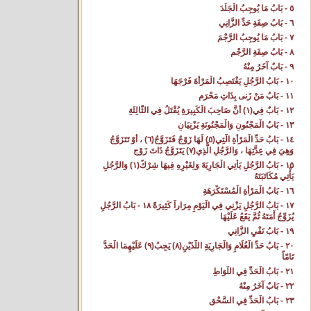
٥ - بَابُ مَا يُوجِبُ الْجَلْدَ‌
٦ - بَابُ صِفَةِ حَدِّ الزَّانِي‌
٧ - بَابُ مَا يُوجِبُ الرَّجْمَ
٨ - بَابُ صِفَةِ الرَّجْمِ‌
٩ - بَابٌ آخَرُ مِنْهُ‌
١٠ - بَابُ الرَّجُلِ يَغْتَصِبُ الْمَرْأَةَ فَرْجَهَا‌
١١ - بَابُ مَنْ زَنى بِذَاتِ مَحْرَمٍ‌
١٢ - بَابٌ فِي(١) أَنَّ صَاحِبَ الْكَبِيرَةِ يُقْتَلُ فِي الثَّالِثَةِ‌
١٣ - بَابُ الْمَجْنُونِ وَالْمَجْنُونَةِ يَزْنِيَانِ‌
١٤ - بَابُ حَدِّ الْمَرْأَةِ الَّتِي(٥) لَهَا زَوْجٌ فَتَزَوَّجُ(٦) ، أَوْ تَتَزَوَّجُ
وَهِيَ فِي عِدَّتِهَا ، وَالرَّجُلِ الَّذِي(٧) يَتَزَوَّجُ ذَاتَ زَوْجٍ‌
١٥ - بَابُ الرَّجُلِ يَأْتِي الْجَارِيَةَ وَلِغَيْرِهِ فِيهَا شِرْكٌ(١) وَالرَّجُلِ
يَأْتِي مُكَاتَبَتَهُ‌
١٦ - بَابُ الْمَرْأَةِ الْمُسْتَكْرَهَةِ‌
١٧ - بَابُ الرَّجُلِ يَزْنِي فِي الْيَوْمِ مِرَاراً كَثِيرَةً ١٨ - بَابُ الرَّجُلِ
يُزَوِّجُ أَمَتَهُ ثُمَّ يَقَعُ عَلَيْهَا‌
١٩ - بَابُ نَفْيِ الزَّانِي‌
٢٠ - بَابُ حَدِّ الْغُلَامِ وَالْجَارِيَةِ اللَّذَيْنِ(٨) يَجِبُ(٩) عَلَيْهِمَا الْحَدُّ
تَامّاً‌
٢١ - بَابُ الْحَدِّ فِي اللِّوَاطِ‌
٢٢ - بَابٌ آخَرُ مِنْهُ‌
٢٣ - بَابُ الْحَدِّ فِي السَّحْقِ‌