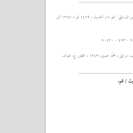
____________________
 - قم :دار الحديث ، ١٤٢٩ ق = ١٣٨٧ ش
درايتى ، محمّد حسين. ١٣٤٣ ، محقق. ج. عنوان.
____________________
ث / قم.