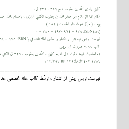
_______________________________________
كلينى رازى محمّد بن يعقوب ، ح ٢٥٩ - ٣٢٩ ق.
ثقة الإسلام أبو جعفر محمّد بن يعقوب الكليني الرازي ؛ باهتمام :محمّد حسين الدرايتي
الكافي
ج. - ( مركز بحوث دار الحديث ؛ ١٨١ )
ISBN(set): ٩٧٨ – ٩٦٤ -٤٩٣ – ٣٤٠ – ٠
فهرست نويسى پ يش از انتشار بر اساس اطلاعات في پا ISBN: ٩٧٨ – ٩٦٤ – ٤٩٣ – ٤٢٠ -٩
كتاب نامه :به صورت زير نويس
١. احاديث شيعه ، قرن ٤ق الف. كليني ، محمّد بن يعقوب ، ٣٢٩ ق
ب. 
الكافي
١٣٨٧ ٢٤٠٢ك٨ك١٢٩ BP ٢١٢/٢٩٧
_______________________________________
فهرست نويسى پيش از انتشار ، توسّط كتاب خانه تخصصى حدي