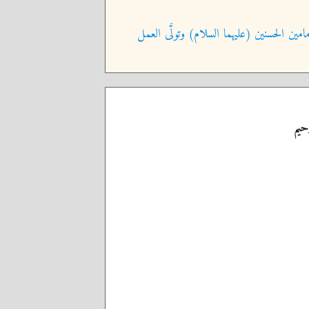
امين الحسنين (عليهما السلام) وتولَّى العمل
حيم