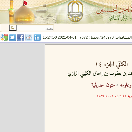
المشاهدات: 245970 / تحميل: 7672
2021-04-01 15:24:50
الكافي الجزء ١٤
مد بن يعقوب بن إسحاق الكليني الرازي
وعلومه
›
متون حديثية
ربية
٢٠٢١-٠٤-٠١ ١٥:٢٤:٥٠