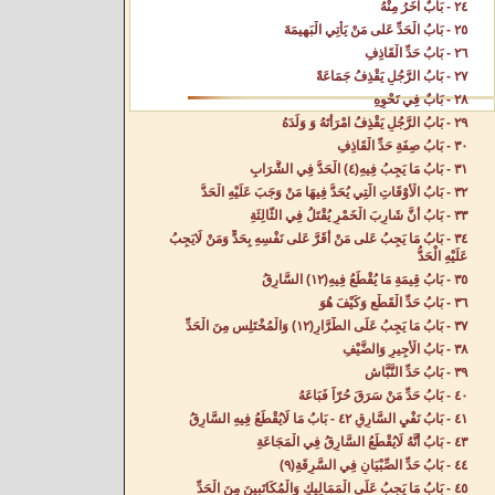
٢٤ - بَابٌ آخَرُ مِنْهُ‌
٢٥ - بَابُ الْحَدِّ عَلى مَنْ يَأْتِي الْبَهِيمَةَ‌
٢٦ - بَابُ حَدِّ الْقَاذِفِ‌
٢٧ - بَابُ الرَّجُلِ يَقْذِفُ جَمَاعَةً‌
٢٨ - بَابٌ فِي نَحْوِهِ‌
٢٩ - بَابُ الرَّجُلِ يَقْذِفُ امْرَأَتَهُ وَ وَلَدَهُ‌
٣٠ - بَابُ صِفَةِ حَدِّ الْقَاذِفِ‌
٣١ - بَابُ مَا يَجِبُ فِيهِ(٤) الْحَدُّ فِي الشَّرَابِ‌
٣٢ - بَابُ الْأَوْقَاتِ الَّتِي يُحَدُّ فِيهَا مَنْ وَجَبَ عَلَيْهِ الْحَدُّ‌
٣٣ - بَابُ أَنَّ شَارِبَ الْخَمْرِ يُقْتَلُ فِي الثَّالِثَةِ‌
٣٤ - بَابُ مَا يَجِبُ عَلى مَنْ أَقَرَّ عَلى نَفْسِهِ بِحَدٍّ وَمَنْ لَايَجِبُ
عَلَيْهِ الْحَدُّ‌
٣٥ - بَابُ قِيمَةِ مَا يُقْطَعُ فِيهِ(١٢) السَّارِقُ‌
٣٦ - بَابُ حَدِّ الْقَطْعِ وَكَيْفَ هُوَ‌
٣٧ - بَابُ مَا يَجِبُ عَلَى الطَّرَّارِ(١٢) وَالْمُخْتَلِسِ مِنَ الْحَدِّ‌
٣٨ - بَابُ الْأَجِيرِ وَالضَّيْفِ‌
٣٩ - بَابُ حَدِّ النَّبَّاشِ‌
٤٠ - بَابُ حَدِّ مَنْ سَرَقَ حُرّاً فَبَاعَهُ‌
٤١ - بَابُ نَفْيِ السَّارِقِ‌ ٤٢ - بَابُ مَا لَايُقْطَعُ فِيهِ السَّارِقُ‌
٤٣ - بَابُ أَنَّهُ لَايُقْطَعُ السَّارِقُ فِي الْمَجَاعَةِ‌
٤٤ - بَابُ حَدِّ الصِّبْيَانِ فِي السَّرِقَةِ(٩)
٤٥ - بَابُ مَا يَجِبُ عَلَى الْمَمَالِيكِ وَالْمُكَاتَبِينَ مِنَ الْحَدِّ‌