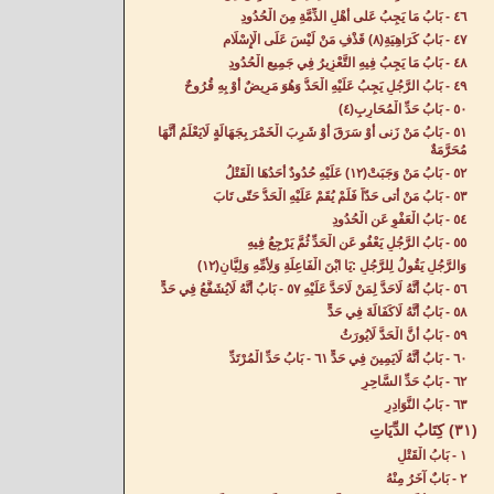
٤٦ - بَابُ مَا يَجِبُ عَلى أَهْلِ الذِّمَّةِ مِنَ الْحُدُودِ‌
٤٧ - بَابُ كَرَاهِيَةِ(٨) قَذْفِ مَنْ لَيْسَ عَلَى الْإِسْلَامِ‌
٤٨ - بَابُ مَا يَجِبُ فِيهِ التَّعْزِيرُ فِي جَمِيعِ الْحُدُودِ‌
٤٩ - بَابُ الرَّجُلِ يَجِبُ عَلَيْهِ الْحَدُّ وَهُوَ مَرِيضٌ أَوْ بِهِ قُرُوحٌ‌
٥٠ - بَابُ حَدِّ الْمُحَارِبِ(٤)
٥١ - بَابُ مَنْ زَنى أَوْ سَرَقَ أَوْ شَرِبَ الْخَمْرَ بِجَهَالَةٍ لَايَعْلَمُ أَنَّهَا
مُحَرَّمَةٌ‌
٥٢ - بَابُ مَنْ وَجَبَتْ(١٢) عَلَيْهِ حُدُودٌ أَحَدُهَا الْقَتْلُ‌
٥٣ - بَابُ مَنْ أَتى حَدّاً فَلَمْ يُقَمْ عَلَيْهِ الْحَدُّ حَتّى تَابَ‌
٥٤ - بَابُ الْعَفْوِ عَنِ الْحُدُودِ‌
٥٥ - بَابُ الرَّجُلِ يَعْفُو عَنِ الْحَدِّ ثُمَّ يَرْجِعُ فِيهِ
وَالرَّجُلِ يَقُولُ لِلرَّجُلِ :يَا ابْنَ الْفَاعِلَةِ وَلِأُمِّهِ وَلِيَّانِ(١٢)
٥٦ - بَابُ أَنَّهُ لَاحَدَّ لِمَنْ لَاحَدَّ عَلَيْهِ‌ ٥٧ - بَابُ أَنَّهُ لَايُشَفَّعُ فِي حَدٍّ‌
٥٨ - بَابُ أَنَّهُ لَاكَفَالَةَ فِي حَدٍّ‌
٥٩ - بَابُ أَنَّ الْحَدَّ لَايُورَثُ‌
٦٠ - بَابُ أَنَّهُ لَايَمِينَ فِي حَدٍّ‌ ٦١ - بَابُ حَدِّ الْمُرْتَدِّ‌
٦٢ - بَابُ حَدِّ السَّاحِرِ
٦٣ - بَابُ النَّوَادِرِ‌
(٣١) كِتَابُ الدِّيَاتِ
١ - بَابُ الْقَتْلِ‌
٢ - بَابٌ آخَرُ مِنْهُ‌