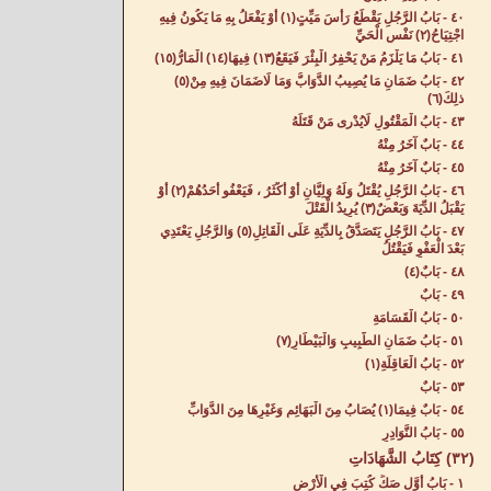
٤٠ - بَابُ الرَّجُلِ يَقْطَعُ رَأْسَ مَيِّتٍ(١) أَوْ يَفْعَلُ بِهِ مَا يَكُونُ فِيهِ
اجْتِيَاحُ(٢) نَفْسِ الْحَيِّ‌
٤١ - بَابُ مَا يَلْزَمُ مَنْ يَحْفِرُ الْبِئْرَ فَيَقَعُ(١٣) فِيهَا(١٤) الْمَارُّ(١٥)
٤٢ - بَابُ ضَمَانِ مَا يُصِيبُ الدَّوَابُّ وَمَا لَاضَمَانَ فِيهِ مِنْ(٥)
ذلِكَ(٦)
٤٣ - بَابُ الْمَقْتُولِ لَايُدْرى مَنْ قَتَلَهُ‌
٤٤ - بَابٌ آخَرُ مِنْهُ‌
٤٥ - بَابٌ آخَرُ مِنْهُ‌
٤٦ - بَابُ الرَّجُلِ يُقْتَلُ وَلَهُ وَلِيَّانِ أَوْ أَكْثَرُ ، فَيَعْفُو أَحَدُهُمْ(٢) أَوْ
يَقْبَلُ الدِّيَةَ وَبَعْضٌ(٣) يُرِيدُ الْقَتْلَ‌
٤٧ - بَابُ الرَّجُلِ يَتَصَدَّقُ بِالدِّيَةِ عَلَى الْقَاتِلِ(٥) وَالرَّجُلِ يَعْتَدِي
بَعْدَ الْعَفْوِ فَيَقْتُلُ‌
٤٨ - بَابٌ(٤)
٤٩ - بَابٌ‌
٥٠ - بَابُ الْقَسَامَةِ‌
٥١ - بَابُ ضَمَانِ الطَّبِيبِ وَالْبَيْطَارِ(٧)
٥٢ - بَابُ الْعَاقِلَةِ‌(١)
٥٣ - بَابٌ‌
٥٤ - بَابٌ فِيمَا(١) يُصَابُ مِنَ الْبَهَائِمِ وَغَيْرِهَا مِنَ الدَّوَابِّ‌
٥٥ - بَابُ النَّوَادِرِ‌
(٣٢) كِتَابُ الشَّهَادَاتِ‌
١ - بَابُ أَوَّلِ صَكِّ كُتِبَ فِي الْأَرْضِ‌