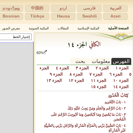
العربية
فارسی
اردو
中国的
ภาษาไทย
Bosnian
Türkçe
Hausa
Swahili
Azəri
الصفحة الأصلية
المكتبة الإسلامية
المقالات
المكتبة الصوتية
معرض الصور
الكافي
الجزء ١٤
65%
الفهرس
معلومات
بحث
الجزء ١
الجزء ٢
الجزء ٣
الجزء ٤
الجزء
٥
الجزء ٦
الجزء ٧
الجزء ٨
الجزء ٩
الجزء ١٠
الجزء ١١
الجزء ١٢
الجزء ١٣
الجزء ١٤
الجزء ١٥
كِتَابُ الْحُدُودِ‌
١ - بَابُ التَّحْدِيدِ‌
٢ - بَابُ الرَّجْمِ وَالْجَلْدِ وَمَنْ يَجِبُ عَلَيْهِ ذلِكَ‌
٣ - بَابُ مَا يُحْصِنُ وَمَا لَايُحْصِنُ وَمَا لَايُوجِبُ الرَّجْمَ عَلَى
الْمُحْصَنِ‌
٤ - بَابُ الصَّبِيِّ يَزْنِي بِالْمَرْأَةِ الْمُدْرِكَةِ وَالرَّجُلِ يَزْنِي بِالصَّبِيَّةِ
غَيْرِ الْمُدْرِكَةِ ‌