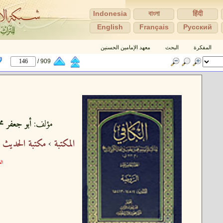
Indonesia
বাংলা
हिंदी
English
Français
Pусский
المفكرة
البحث
معهد الإمامين الحسنين
909 /
مؤلف:
أبو جعفر مح
المكتبة
›
مكتبة الحديث 
الع