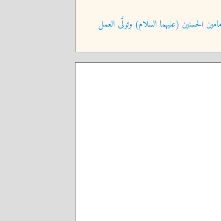
امين الحسنين (عليهما السلام) وتولَّى العمل