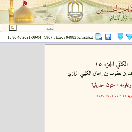
المشاهدات: 94982 / تحميل: 5967
2021-08-04 15:30:46
الكافي الجزء ١٥
مد بن يعقوب بن إسحاق الكليني الرازي
وعلومه
›
متون حديثية
ربية
٢٠٢١-٠٨-٠٤ ١٥:٣٠:٤٦