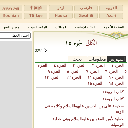
العربية
فارسی
اردو
中国的
ภาษาไทย
Bosnian
Türkçe
Hausa
Swahili
Azəri
الصفحة الأصلية
المكتبة الإسلامية
المقالات
المكتبة الصوتية
معرض الصور
الكافي
الجزء ١٥
34%
الفهرس
معلومات
بحث
الجزء ١
الجزء ٢
الجزء ٣
الجزء ٤
الجزء
٥
الجزء ٦
الجزء ٧
الجزء ٨
الجزء ٩
الجزء ١٠
الجزء ١١
الجزء ١٢
الجزء ١٣
الجزء ١٤
الجزء ١٥
كتاب الروضة
كتاب الروضة
صحيفة علي بن الحسين عليهما‌السلام وكلامه في
الزهد
خطبة لأمير المؤمنين عليه‌السلام وهي خطبة
الوسيلة