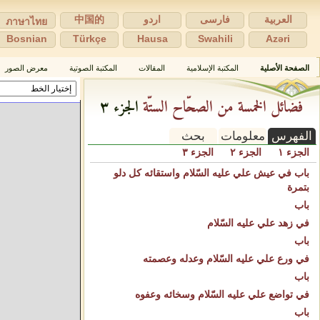
العربية
فارسی
اردو
中国的
ภาษาไทย
Bosnian
Türkçe
Hausa
Swahili
Azəri
الصفحة الأصلية
المكتبة الإسلامية
المقالات
المكتبة الصوتية
معرض الصور
فضائل الخمسة من الصحّاح الستّة
الجزء ٣
الفهرس
معلومات
بحث
الجزء ١
الجزء ٢
الجزء ٣
باب في عيش علي عليه السّلام واستقائه كل دلو
بتمرة
باب
في زهد علي عليه السّلام
باب
في ورع علي عليه السّلام وعدله وعصمته
باب
في تواضع علي عليه السّلام وسخائه وعفوه
باب