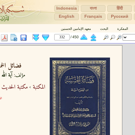
Indonesia
বাংলা
हिंदी
English
Français
Pусский
المفكرة
البحث
معهد الإمامين الحسنين
450 /
فضائل الخمس
مؤلف:
آية الله
المكتبة
›
مكتبة الحديث و
الع