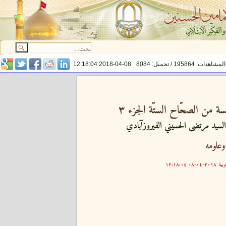
المشاهدات: 195864 / تحميل: 8084
2018-04-08 12:18:04
ة من الصحّاح الستّة الجزء ٣
 السيد مرتضى الحسيني الفيروزآبادي
علومه
ربية
٢٠١٨-٠٤-٠٨ ١٢:١٨:٠٤