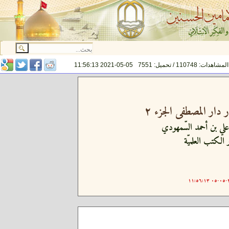
المشاهدات: 110748 / تحميل: 7551
2021-05-05 11:56:13
ر دار المصطفى الجزء ٢
علي بن أحمد السّمهودي
 الكتب العلميّة
٢٠