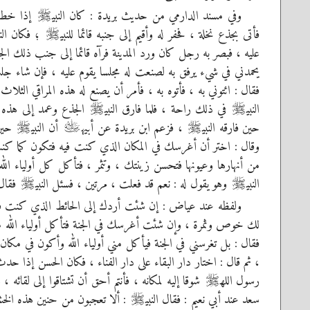
وفي مسند الدارمي من حديث بريدة : كان النبي
إذا خطب 
صلى‌الله‌عليه‌وسلم
فأتى بجذع نخلة ، فحفر له وأقيم إلى جنبه قائما للنبي
؛ فكان النب
صلى‌الله‌عليه‌وسلم
عليه ، فبصر به رجل كان ورد المدينة فرآه قائما إلى جنب ذلك الجذع
يحمدني في شيء يرفق به لصنعت له مجلسا يقوم عليه ، فإن شاء جلس
فقال : ائتوني به ، فأتوه به ، فأمر أن يصنع له هذه المراقي الثلا
النبي
في ذلك راحة ، فلما فارق النبي
الجذع وعمد إلى هذه ا
صلى‌الله‌عليه‌وسلم
صلى‌الله‌عليه‌وسلم
حين فارقه النبي
، فزعم ابن بريدة عن أبيه
أن النبي
حين 
صلى‌الله‌عليه‌وسلم
رضي‌الله‌عنه
صلى‌الله‌عليه‌وسلم
وقال : اختر أن أغرسك في المكان الذي كنت فيه فتكون كما ك
من أنهارها وعيونها فتحسن زينتك ، وتثمر ، فتأكل كل أولياء ال
النبي
وهو يقول له : نعم قد فعلت ، مرتين ، فسئل النبي
فقال 
صلى‌الله‌عليه‌وسلم
صلى‌الله‌عليه‌وسلم
ولفظه عند عياض : إن شئت أردك إلى الحائط الذي كنت ف
لك خوص وثمرة ، وإن شئت أغرسك في الجنة فتأكل أولياء الله من 
فقال : بل تغرسني في الجنة فيأكل مني أولياء الله وأكون في مكان ل
، ثم قال : اختار دار البقاء على دار الفناء ، فكان الحسن إذا حدث 
رسول الله
شوقا إليه لمكانه ، فأنتم أحق أن تشتاقوا إلى لقائه
صلى‌الله‌عليه‌وسلم
سعد عند أبي نعيم : فقال النبي
: ألا تعجبون من حنين هذه الخشب
صلى‌الله‌عليه‌وسلم