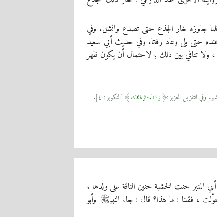
ايته الأخرى عند الدارمي : خار ذلك الجذع
لما جاوزه خار الجذع حتى تصدع وانشق. وفي
نده حتى بلى وعاد رفاتا. وفي حديث أبي سعيد
 ، ولا تنافي بين ذلك ؛ لاحتمال أن يكون ظهر
[التكوير : ٤].
)
(
وَإِذَا الْعِشارُ عُطِّلَتْ
أي المنبر حنت الخشبة حنين الناقة على ولدها ،
لت ، فقلنا : ما هذا؟ قال : جاء النبي
وأبو
صلى‌الله‌عليه‌وسلم