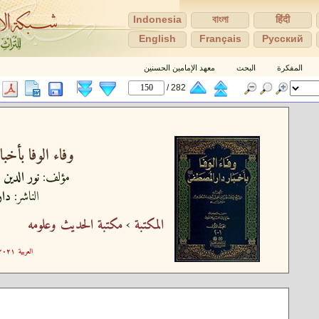
Indonesia
বাংলা
हिंदी
English
Français
Pусский
المفكرة
البحث
معهد الإمامين الحسنين
282 /
وفاء الوفا بأخبا
مؤلف:
نور الدين 
الناشر:
دار
المكتبة
›
مكتبة الحديث وعلومه
العربية
٢١-٠٥-٠٥ ١١:٥٦:١٣