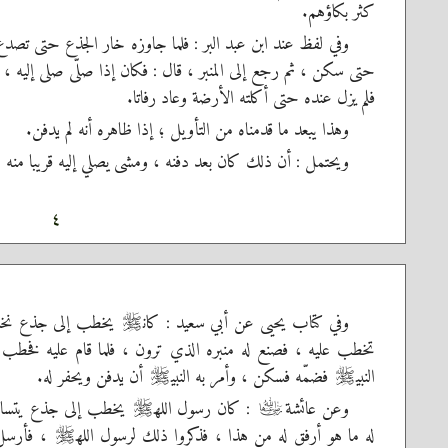
كثر بكاؤهم.
وفي لفظ عند ابن عبد البر : فلما جاوزه خار الجذع حتى تصدع
حتى سكن ، ثم رجع إلى المنبر ، قال : فكان إذا صلّى صلى إليه 
فلم يزل عنده حتى أكلته الأرضة وعاد رفاتا.
وهذا يبعد ما قدمناه من التأويل ؛ إذا ظاهره أنه لم يدفن.
ويحتمل : أن ذلك كان بعد دفنه ، ومشى يصلي إليه قريبا منه ؛
٤
وفي كتاب يحيى عن أبي سعيد : كان
يخطب إلى جذع نخلة 
صلى‌الله‌عليه‌وسلم
تخطب عليه ، فصنع له منبره الذي ترون ، فلما قام عليه فخطب حن
النبي
فضمّه فسكن ، وأمر به النبي
أن يدفن ويحفر له.
صلى‌الله‌عليه‌وسلم
صلى‌الله‌عليه‌وسلم
وعن عائشة
: كان رسول الله
يخطب إلى جذع يتساند إ
رضي‌الله‌عنها
صلى‌الله‌عليه‌وسلم
له ما هو أرفق له من هذا ، فذكروا ذلك لرسول الله
، فأرسل إ
صلى‌الله‌عليه‌وسلم