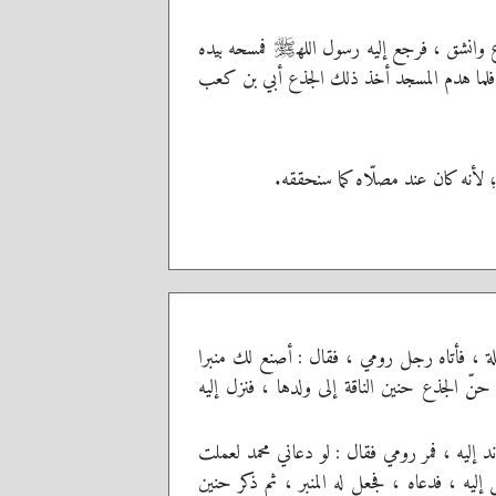
 وانشق ، فرجع إليه رسول الله
فمسحه بيده
صلى‌الله‌عليه‌وسلم
، فلما هدم المسجد أخذ ذلك الجذع أبي بن كعب
 لأنه كان عند مصلّاه كما سنحققه.
، فأتاه رجل رومي ، فقال : أصنع لك منبرا
ّ الجذع حنين الناقة إلى ولدها ، فنزل إليه
ليه ، فمر رومي فقال : لو دعاني محمد لعملت
ليه ، فدعاه ، فجعل له المنبر ، ثم ذكر حنين