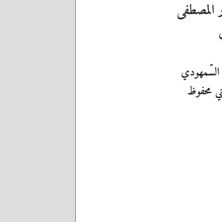
ار المصطفى
 السّمهودي
ني محفوظ