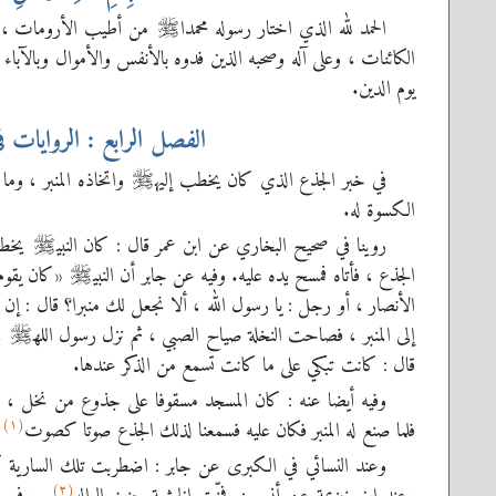
الحمد لله الذي اختار رسوله محمدا
من أطيب الأرومات ، وا
صلى‌الله‌عليه‌وسلم
الكائنات ، وعلى آله وصحبه الذين فدوه بالأنفس والأموال وبالآباء
يوم الدين.
الفصل الرابع : الروايات 
في خبر الجذع الذي كان يخطب إليه
واتخاذه المنبر ، وما
صلى‌الله‌عليه‌وسلم
الكسوة له.
روينا في صحيح البخاري عن ابن عمر قال : كان النبي
يخطب 
صلى‌الله‌عليه‌وسلم
الجذع ، فأتاه فمسح يده عليه. وفيه عن جابر أن النبي
«كان يقوم ي
صلى‌الله‌عليه‌وسلم
الأنصار ، أو رجل : يا رسول الله ، ألا نجعل لك منبرا؟ قال : إن شئت
إلى المنبر ، فصاحت النخلة صياح الصبي ، ثم نزل رسول الله
، 
صلى‌الله‌عليه‌وسلم
قال : كانت تبكي على ما كانت تسمع من الذكر عندها.
وفيه أيضا عنه : كان المسجد مسقوفا على جذوع من نخل ، فك
(١)
فلما صنع له المنبر فكان عليه فسمعنا لذلك الجذع صوتا كصوت
ا
وعند النسائي في الكبرى عن جابر : اضطربت تلك السارية كحني
(٢)