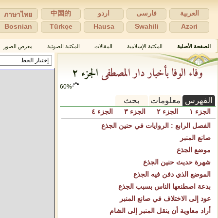
العربية
فارسی
اردو
中国的
ภาษาไทย
Bosnian
Türkçe
Hausa
Swahili
Azəri
الصفحة الأصلية
المكتبة الإسلامية
المقالات
المكتبة الصوتية
معرض الصور
وفاء الوفا بأخبار دار المصطفى
الجزء ٢
60%
الفهرس
معلومات
بحث
الجزء ١
الجزء ٢
الجزء ٣
الجزء ٤
الفصل الرابع : الروايات في حنين الجذع
صانع المنبر
موضع الجذع
شهرة حديث حنين الجذع
الموضع الذي دفن فيه الجذع
بدعة اصطنعها الناس بسبب الجذع
عود إلى الاختلاف في صانع المنبر
أراد معاوية أن ينقل المنبر إلى الشام