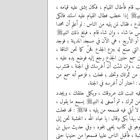
قام فأطال القيام ، فكان يشق عليه قيامه ،
ي
إذا خطب فطال القيام عليه استند فاتكى
صلى‌الله‌عليه‌وسلم
 ، فقال لمن يليه من الناس : لو أعلم أن محمدا
 ما شاء ، وإن شاء قام ، فبلغ ذلك النبي
صلى‌الله‌عليه‌وسلم
ث أو الأربع ، هي الآن في مسجد المدينة ؛ فوجد
لتي صنع له جزع الجذع فحنّ كما تحن الناقة ،
سمع حنين الجذع رجع إليه فوضع يده عليه ،
نت ، وإن شئت أن أغرسك في الجنة ، فتشرب
له من ثمرتك وتخلد ؛ فعلت ؛ فزعم أنه سمع من
: اختار أن أغرسه في الجنة.
يه تنبت لك عروقك ، ويكمل خلقك ، ويجدد
ثمرك ، ثم أصغى له النبي
يسمع ما يقول ،
صلى‌الله‌عليه‌وسلم
ا أبلي فيه فسمعه من يليه ، قال
: قد فعلت
صلى‌الله‌عليه‌وسلم
بهذا بكى وقال : يا عباد الله ، الخشبة تحن إلى
 ، وهو في كتاب يحيى بنحوه ، وفي حديث سهل بن
ة ، فأقبل الناس عليها فسمعوا من حنينها حتى