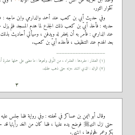
وعند ابن خزيمة عن أنس : فحنّت الخشبة حنين الواله
. وفي رو
كخوار الثور.
وفي حديث أبي بن كعب عند أحمد والدارمي وابن ماجه : ف
حديثه : فأخذ أبيّ بن كعب ذلك الجذع لما هدم المسجد فلم يزل ع
عند الدارمي : فأمر به أن يحفر له ويدفن ، وسيأتي أحاديث بذلك
بعد الهدم عند التنظيف ، فأخذه أبيّ بن كعب.
__________________
(١) العشار : مفردها : العشراء ، من النّوق ونحوها : ما مضى على حملها عشرة أشهر. وفي التنزيل العزيز :
(٢) الواله : الذي اشتد حزنه حتى ذهب عقله.
٣
وقال أبو اليمن بن عساكر في تحفته : وفي رواية فلما جلس عليه 
حتى نزل النبي
فوضع يده عليها ، فلما كان من الغد رأيتها قد حوّ
صلى‌الله‌عليه‌وسلم
بكر وعمر فحولوها ، انتهى.