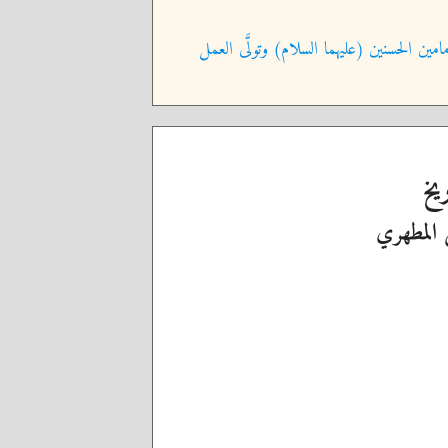
امين الحسنين (عليهما السلام) وتولَّى العمل
ريخ
 المطهري