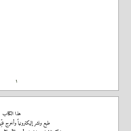
١
هذا الكتاب
طبع ونشر إليكترونياً وأخرج فنِّي