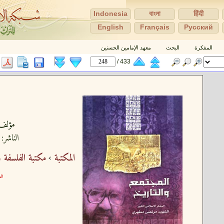
Indonesia
বাংলা
हिंदी
English
Français
Pусский
المفكرة
البحث
معهد الإمامين الحسنين
433 /
مؤلف
الناشر:
المكتبة
›
مكتبة الفلسفة 
الع