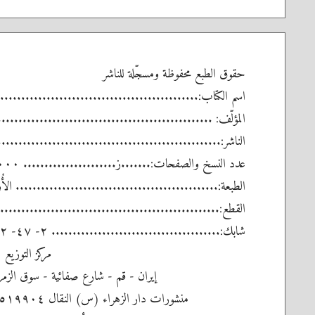
حقوق الطبع محفوظة ومسجّلة للناشر
اسم الكتاب:.................................................
المؤلّف: .................................................
الناشر:...................................................
عدد النسخ والصفحات:.......ز...................... ٢٠٠٠ نسخة - ٤٣٢ صفحة
الطبعة:................................................ الأُولى ١٣٨٦ ش - ٧
القطع:....................................................
شابك:........................................ ٢- ٤٧- ٢٥٧٢ - ٩٦٤ - ٩٧٨
مركز التوزيع
إيران - قم - شارع صفائية - سوق الزمرد
منشورات دار الزهراء (س) النقال ٠٩١٢١٥١٩٩٠٤ تلفكس ٧٧٤٧٧١٦