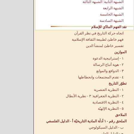
الشبهة الثانية: الشبهة الثالثة
الشبهة الرابعة
الشبهة الخامسة
الشبهة السادسة
نقد الفهم المادّي للإسلام
اتجاه حركة التاريخ في نظر القرآن
فهم خاطئ لطبيعة الثقافة الإسلامية
تفسير خاطئ لمنشأ الدين
الموازين
١ - إستراتيجية الدعوة
٢ - هوية أتباع الرسالة
٣ - الدوافع والموانع
٤ - تقدم المجتمعات وانحطاطها
تطوّر التاريخ
١ - النظرية العنصرية
٢ - النظرية الجغرافية: ٣ - نظرية الأبطال
٤ - النظرية الاقتصادية
٥ - النظرية الإلهيّة
الملاحق
الملحق رقم - ١ أدلّة المادية التاريخيّة أ - الدليل الفلسفي
ب - الدليل السيكولوجي
ج - الدليل العلمي