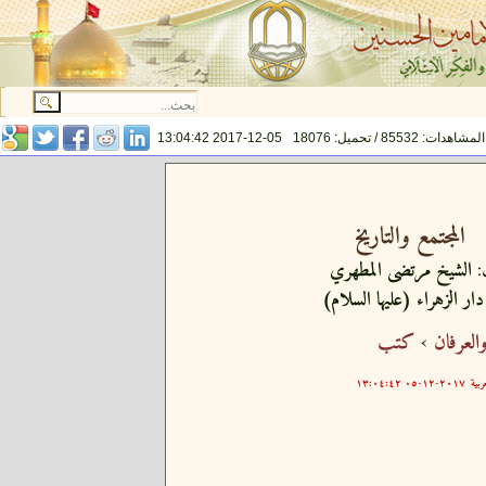
المشاهدات: 85532 / تحميل: 18076
2017-12-05 13:04:42
المجتمع والتاريخ
:
الشيخ مرتضى المطهري
دار الزهراء (عليها السلام)
والعرفان
›
كتب
ربية
٢٠١٧-١٢-٠٥ ١٣:٠٤:٤٢