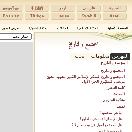
العربية
فارسی
اردو
中国的
ภาษาไทย
Bosnian
Türkçe
Hausa
Swahili
Azəri
الصفحة الأصلية
المكتبة الإسلامية
المقالات
المكتبة الصوتية
معرض الصور
المجتمع والتاريخ
الفهرس
معلومات
بحث
المجتمع والتاريخ
المجتمع والتاريخ
المجتمع والتاريخ المفكّر الإسلامي الكبير الشهيد الشيخ
مرتضى المُطهّري الجزء الأول
كلمة الناشر
المقدمة
مقدّمة المترجم
تمهيد
ما هو المجتمع ؟
هل الإنسان اجتماعي بالطبع ؟
هل المجتمع أصيل في وجوده أم لا ؟
المجتمع والقانون