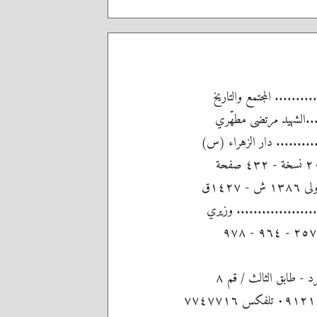
........ المجتمع والتاريخ
....الشهيد مرتضى مطهّري
........... دار الزهراء (س)
١٤٢ق
................... وزيري
 - طابق الثالث / قم ٨