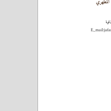
لمُطهّري
فية
E_mail:jaf