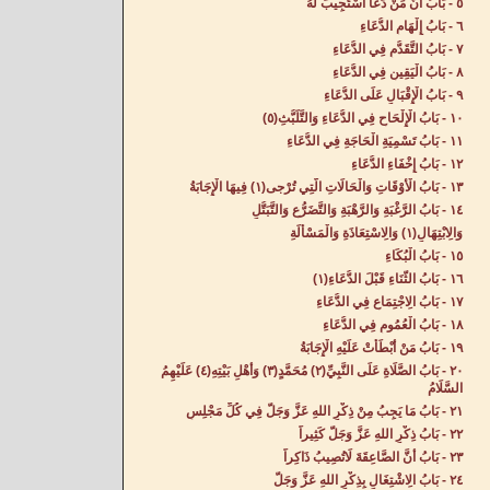
٥ - بَابُ أَنَّ مَنْ دَعَا اسْتُجِيبَ لَهُ‌
٦ - بَابُ إِلْهَامِ الدُّعَاءِ‌
٧ - بَابُ التَّقَدُّمِ فِي الدُّعَاءِ‌
٨ - بَابُ الْيَقِينِ فِي الدُّعَاءِ‌
٩ - بَابُ الْإِقْبَالِ عَلَى الدُّعَاءِ‌
١٠ - بَابُ الْإِلْحَاحِ فِي الدُّعَاءِ وَالتَّلَبُّثِ(٥) ‌
١١ - بَابُ تَسْمِيَةِ الْحَاجَةِ فِي الدُّعَاءِ‌
١٢ - بَابُ إِخْفَاءِ الدُّعَاءِ‌
١٣ - بَابُ الْأَوْقَاتِ وَالْحَالَاتِ الَّتِي تُرْجى(١) فِيهَا الْإِجَابَةُ‌
١٤ - بَابُ الرَّغْبَةِ وَالرَّهْبَةِ وَالتَّضَرُّعِ وَالتَّبَتُّلِ
وَالِابْتِهَالِ(١) وَالِاسْتِعَاذَةِ وَالْمَسْأَلَةِ‌
١٥ - بَابُ الْبُكَاءِ‌
١٦ - بَابُ الثَّنَاءِ قَبْلَ الدُّعَاءِ‌(١)
١٧ - بَابُ الِاجْتِمَاعِ فِي الدُّعَاءِ‌
١٨ - بَابُ الْعُمُومِ فِي الدُّعَاءِ‌
١٩ - بَابُ مَنْ أَبْطَأَتْ عَلَيْهِ الْإِجَابَةُ‌
٢٠ - بَابُ الصَّلَاةِ عَلَى النَّبِيِّ(٢) مُحَمَّدٍ(٣) وَأَهْلِ بَيْتِهِ(٤) عَلَيْهِمُ
السَّلَامُ‌
٢١ - بَابُ مَا يَجِبُ مِنْ ذِكْرِ اللهِ عَزَّ وَجَلَّ فِي كُلِّ مَجْلِسٍ‌
٢٢ - بَابُ ذِكْرِ اللهِ عَزَّ وَجَلَّ كَثِيراً‌
٢٣ - بَابُ أَنَّ الصَّاعِقَةَ لَاتُصِيبُ ذَاكِراً‌
٢٤ - بَابُ الِاشْتِغَالِ بِذِكْرِ اللهِ عَزَّ وَجَلَّ‌