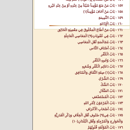
١٥٧ - بَابُ مَنْ مَنَعَ مُؤْمِناً شَيْئاً مِنْ عِنْدِهِ أَوْ مِنْ عِنْدِ غَيْرِهِ‌
١٥٨ - بَابُ مَنْ أَخَافَ مُؤْمِناً(١) ‌
١٥٩ - بَابُ النَّمِيمَةِ‌
١٦٠ - بَابُ الْإِذَاعَةِ‌
١٦١ - بَابُ مَنْ أَطَاعَ الْمَخْلُوقَ فِي مَعْصِيَةِ الْخَالِقِ‌
١٦٢ - بَابٌ فِي عُقُوبَاتِ(٩) الْمَعَاصِي الْعَاجِلَةِ‌
١٦٣ - بَابُ مُجَالَسَةِ أَهْلِ الْمَعَاصِي‌
١٦٤ - بَابُ أَصْنَافِ النَّاسِ‌
١٦٥ - بَابُ الْكُفْرِ‌
١٦٦ - بَابُ وُجُوهِ الْكُفْرِ‌
١٦٧ - بَابُ دَعَائِمِ الْكُفْرِ وَشُعَبِهِ‌
١٦٨ - بَابُ(١) صِفَةِ النِّفَاقِ وَالْمُنَافِقِ‌
١٦٩ - بَابُ الشِّرْكِ‌
١٧٠ - بَابُ الشَّكِّ‌
١٧١ - بَابُ الضَّلَالِ‌
١٧٢ - بَابُ الْمُسْتَضْعَفِ‌
١٧٣ - بَابُ الْمُرْجَوْنَ لِأَمْرِ اللهِ‌
١٧٤ - بَابُ أَصْحَابِ الْأَعْرَافِ‌
١٧٥ - بَابٌ فِي(٩) صُنُوفِ أَهْلِ الْخِلَافِ وَذِكْرِ الْقَدَرِيَّةِ
وَالْخَوَارِجِ وَالْمُرْجِئَةِ وَأَهْلِ الْبُلْدَانِ(١٠)
١٧٦ - بَابُ الْمُؤَلَّفَةِ قُلُوبُهُمْ‌