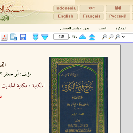
Indonesia
বাংলা
हिंदी
English
Français
Pусский
المفكرة
البحث
معهد الإمامين الحسنين
785 /
الف
مؤلف:
أبو جعفر مح
المكتبة
›
مكتبة الحديث 
الع