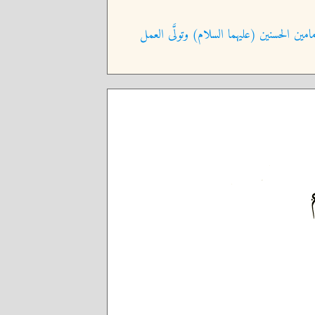
امين الحسنين (عليهما السلام) وتولَّى العمل