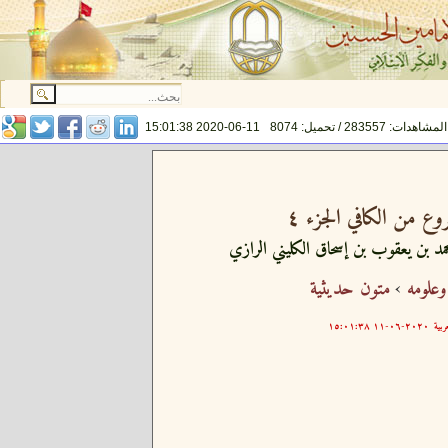
المشاهدات: 283557 / تحميل: 8074
2020-06-11 15:01:38
روع من الكافي الجزء ٤
مد بن يعقوب بن إسحاق الكليني الرازي
وعلومه
›
متون حديثية
ربية
٢٠٢٠-٠٦-١١ ١٥:٠١:٣٨