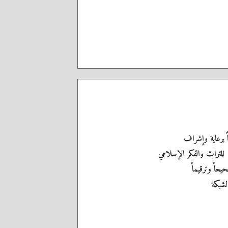
اً برعاية وإشراف
 للتراث والفكر الإسلامي
يحاً وترقيماً
الشبكة