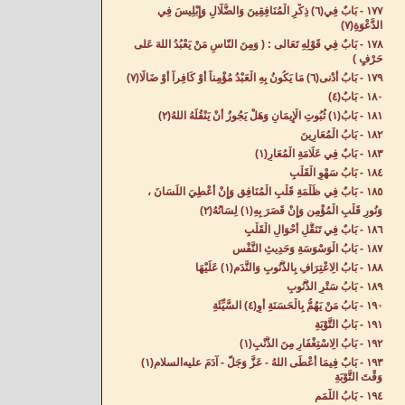
١٧٧ - بَابٌ فِي(٦) ذِكْرِ الْمُنَافِقِينَ وَالضُّلَّالِ وَإِبْلِيسَ فِي
الدَّعْوَةِ(٧)
١٧٨ - بَابٌ فِي قَوْلِهِ تَعَالى : ( وَمِنَ النّاسِ مَنْ يَعْبُدُ اللهَ عَلى
حَرْفٍ ) ‌
١٧٩ - بَابُ أَدْنى(٦) مَا يَكُونُ بِهِ الْعَبْدُ مُؤْمِناً أَوْ كَافِراً أَوْ ضَالًّا(٧)
١٨٠ - بَابٌ(٤) ‌
١٨١ - بَابُ(١) ثُبُوتِ الْإِيمَانِ وَهَلْ يَجُوزُ أَنْ يَنْقُلَهُ اللهُ(٢) ‌
١٨٢ - بَابُ الْمُعَارِينَ‌
١٨٣ - بَابٌ فِي عَلَامَةِ الْمُعَارِ(١) ‌
١٨٤ - بَابُ سَهْوِ الْقَلْبِ‌
١٨٥ - بَابٌ فِي ظُلْمَةِ قَلْبِ الْمُنَافِقِ وَإِنْ أُعْطِيَ اللِّسَانَ ،
وَنُورِ قَلْبِ الْمُؤْمِنِ وَإِنْ قَصَرَ بِهِ(١) لِسَانُهُ(٢)
١٨٦ - بَابٌ فِي تَنَقُّلِ أَحْوَالِ الْقَلْبِ‌
١٨٧ - بَابُ الْوَسْوَسَةِ وَحَدِيثِ النَّفْسِ‌
١٨٨ - بَابُ الِاعْتِرَافِ بِالذُّنُوبِ وَالنَّدَمِ(١) عَلَيْهَا‌
١٨٩ - بَابُ سَتْرِ الذُّنُوبِ‌
١٩٠ - بَابُ مَنْ يَهُمُّ بِالْحَسَنَةِ أَوِ(٤) السَّيِّئَةِ‌
١٩١ - بَابُ التَّوْبَةِ‌
١٩٢ - بَابُ الِاسْتِغْفَارِ مِنَ الذَّنْبِ(١) ‌
١٩٣ - بَابٌ فِيمَا أَعْطَى اللهُ - عَزَّ وَجَلَّ - آدَمَ عليه‌السلام(١)
وَقْتَ التَّوْبَةِ‌
١٩٤ - بَابُ اللَّمَمِ‌