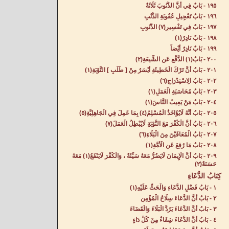
١٩٥ - بَابٌ فِي أَنَّ الذُّنُوبَ ثَلَاثَةٌ‌
١٩٦ - بَابُ تَعْجِيلِ عُقُوبَةِ الذَّنْبِ‌
١٩٧ - بَابٌ فِي تَفْسِيرِ(٧) الذُّنُوبِ‌
١٩٨ - بَابٌ نَادِرٌ(١) ‌
١٩٩ - بَابٌ نَادِرٌ أَيْضاً‌
٢٠٠ - بَابُ(١) الدَّفْعِ عَنِ الشِّيعَةِ(٢) ‌
٢٠١ - بَابُ أَنَّ تَرْكَ الْخَطِيئَةِ أَيْسَرُ مِنْ [ طَلَبِ ] التَّوْبَةِ‌(١)
٢٠٢ - بَابُ الِاسْتِدْرَاجِ(٦) ‌
٢٠٣ - بَابُ مُحَاسَبَةِ الْعَمَلِ(١) ‌
٢٠٤ - بَابُ مَنْ يَعِيبُ النَّاسَ(١) ‌
٢٠٥ - بَابُ أَنَّهُ لَايُؤَاخَذُ الْمُسْلِمُ(٤) بِمَا عَمِلَ فِي الْجَاهِلِيَّةِ(٥) ‌
٢٠٦ - بَابُ أَنَّ الْكُفْرَ مَعَ التَّوْبَةِ لَايُبْطِلُ الْعَمَلَ(٧) ‌
٢٠٧ - بَابُ الْمُعَافَيْنَ مِنَ الْبَلَاءِ(٦) ‌
٢٠٨ - بَابُ مَا رُفِعَ عَنِ الْأُمَّةِ(١) ‌
٢٠٩ - بَابُ أَنَّ الْإِيمَانَ لَايَضُرُّ مَعَهُ سَيِّئَةٌ ، وَالْكُفْرَ لَايَنْفَعُ(١) مَعَهُ
حَسَنَةٌ(٢) ‌
كِتَابُ الدُّعَاءِ‌
١ - بَابُ فَضْلِ الدُّعَاءِ وَالْحَثِّ عَلَيْهِ‌(١)
٢ - بَابُ أَنَّ الدُّعَاءَ سِلَاحُ الْمُؤْمِنِ‌
٣ - بَابُ أَنَّ الدُّعَاءَ يَرُدُّ الْبَلَاءَ وَالْقَضَاءَ‌
٤ - بَابُ أَنَّ الدُّعَاءَ شِفَاءٌ مِنْ كُلِّ دَاءٍ‌