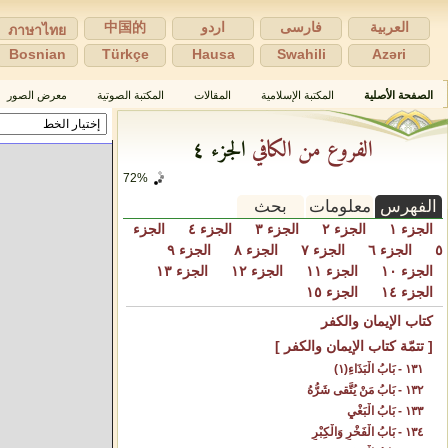
العربية
فارسی
اردو
中国的
ภาษาไทย
Bosnian
Türkçe
Hausa
Swahili
Azəri
الصفحة الأصلية
المكتبة الإسلامية
المقالات
المكتبة الصوتية
معرض الصور
الفروع من الكافي
الجزء ٤
75%
الفهرس
معلومات
بحث
الجزء ١
الجزء ٢
الجزء ٣
الجزء ٤
الجزء
٥
الجزء ٦
الجزء ٧
الجزء ٨
الجزء ٩
الجزء ١٠
الجزء ١١
الجزء ١٢
الجزء ١٣
الجزء ١٤
الجزء ١٥
كتاب الإيمان والكفر
[ تتمّة كتاب الإيمان والكفر ]
١٣١ - بَابُ الْبَذَاءِ(١)
١٣٢ - بَابُ مَنْ يُتَّقى شَرُّهُ‌
١٣٣ - بَابُ الْبَغْيِ‌
١٣٤ - بَابُ الْفَخْرِ وَالْكِبْرِ‌