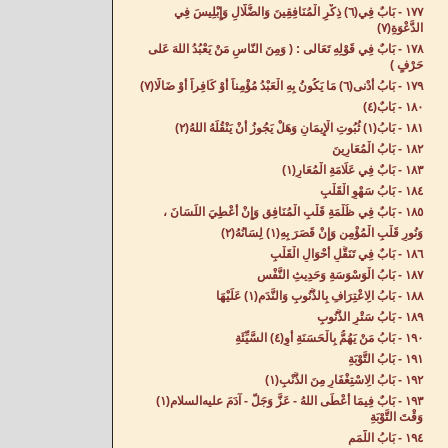
١٧٧ - بَابٌ فِي(٦) ذِكْرِ الْمُنَافِقِينَ وَالضُّلَّالِ وَإِبْلِيسَ فِي
الدَّعْوَةِ(٧)
١٧٨ - بَابٌ فِي قَوْلِهِ تَعَالى : ( وَمِنَ النّاسِ مَنْ يَعْبُدُ اللهَ عَلى
حَرْفٍ ) ‌
١٧٩ - بَابُ أَدْنى(٦) مَا يَكُونُ بِهِ الْعَبْدُ مُؤْمِناً أَوْ كَافِراً أَوْ ضَالًّا(٧)
١٨٠ - بَابٌ(٤) ‌
١٨١ - بَابُ(١) ثُبُوتِ الْإِيمَانِ وَهَلْ يَجُوزُ أَنْ يَنْقُلَهُ اللهُ(٢) ‌
١٨٢ - بَابُ الْمُعَارِينَ‌
١٨٣ - بَابٌ فِي عَلَامَةِ الْمُعَارِ(١) ‌
١٨٤ - بَابُ سَهْوِ الْقَلْبِ‌
١٨٥ - بَابٌ فِي ظُلْمَةِ قَلْبِ الْمُنَافِقِ وَإِنْ أُعْطِيَ اللِّسَانَ ،
وَنُورِ قَلْبِ الْمُؤْمِنِ وَإِنْ قَصَرَ بِهِ(١) لِسَانُهُ(٢)
١٨٦ - بَابٌ فِي تَنَقُّلِ أَحْوَالِ الْقَلْبِ‌
١٨٧ - بَابُ الْوَسْوَسَةِ وَحَدِيثِ النَّفْسِ‌
١٨٨ - بَابُ الِاعْتِرَافِ بِالذُّنُوبِ وَالنَّدَمِ(١) عَلَيْهَا‌
١٨٩ - بَابُ سَتْرِ الذُّنُوبِ‌
١٩٠ - بَابُ مَنْ يَهُمُّ بِالْحَسَنَةِ أَوِ(٤) السَّيِّئَةِ‌
١٩١ - بَابُ التَّوْبَةِ‌
١٩٢ - بَابُ الِاسْتِغْفَارِ مِنَ الذَّنْبِ(١) ‌
١٩٣ - بَابٌ فِيمَا أَعْطَى اللهُ - عَزَّ وَجَلَّ - آدَمَ عليه‌السلام(١)
وَقْتَ التَّوْبَةِ‌
١٩٤ - بَابُ اللَّمَمِ‌