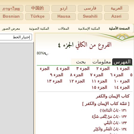
العربية
فارسی
اردو
中国的
ภาษาไทย
Bosnian
Türkçe
Hausa
Swahili
Azəri
الصفحة الأصلية
المكتبة الإسلامية
المقالات
المكتبة الصوتية
معرض الصور
الفروع من الكافي
الجزء ٤
82%
الفهرس
معلومات
بحث
الجزء ١
الجزء ٢
الجزء ٣
الجزء ٤
الجزء
٥
الجزء ٦
الجزء ٧
الجزء ٨
الجزء ٩
الجزء ١٠
الجزء ١١
الجزء ١٢
الجزء ١٣
الجزء ١٤
الجزء ١٥
كتاب الإيمان والكفر
[ تتمّة كتاب الإيمان والكفر ]
١٣١ - بَابُ الْبَذَاءِ(١)
١٣٢ - بَابُ مَنْ يُتَّقى شَرُّهُ‌
١٣٣ - بَابُ الْبَغْيِ‌
١٣٤ - بَابُ الْفَخْرِ وَالْكِبْرِ‌