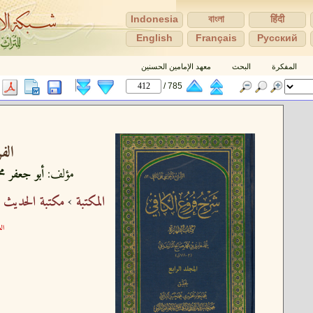
Indonesia
বাংলা
हिंदी
English
Français
Pусский
المفكرة
البحث
معهد الإمامين الحسنين
785 /
الف
مؤلف:
أبو جعفر مح
المكتبة
›
مكتبة الحديث 
الع