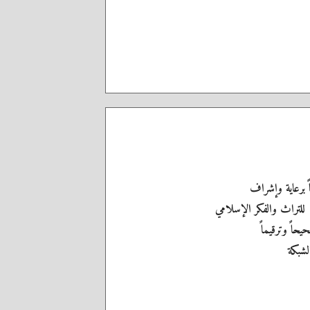
اً برعاية وإشراف
 للتراث والفكر الإسلامي
يحاً وترقيماً
الشبكة