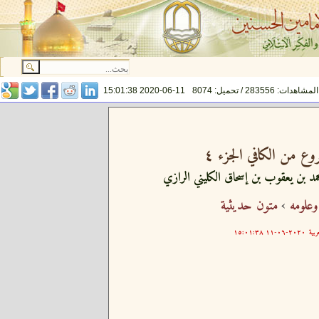
المشاهدات: 283556 / تحميل: 8074
2020-06-11 15:01:38
روع من الكافي الجزء ٤
مد بن يعقوب بن إسحاق الكليني الرازي
وعلومه
›
متون حديثية
ربية
٢٠٢٠-٠٦-١١ ١٥:٠١:٣٨