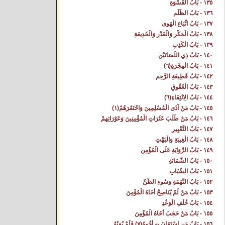
١٣٥ - بَابُ الْقَسْوَةِ‌
١٣٦ - بَابُ الظُّلْمِ‌
١٣٧ - بَابُ اتِّبَاعِ الْهَوى‌
١٣٨ - بَابُ الْمَكْرِ وَالْغَدْرِ وَالْخَدِيعَةِ‌
١٣٩ - بَابُ الْكَذِبِ‌
١٤٠ - بَابُ ذِي اللِّسَانَيْنِ‌
١٤١ - بَابُ الْهِجْرَةِ(٦) ‌
١٤٢ - بَابُ قَطِيعَةِ الرَّحِمِ‌
١٤٣ - بَابُ الْعُقُوقِ‌
١٤٤ - بَابُ الِانْتِفَاءِ(٦) ‌
١٤٥ - بَابُ مَنْ آذَى الْمُسْلِمِينَ وَاحْتَقَرَهُمْ(١) ‌
١٤٦ - بَابُ مَنْ طَلَبَ عَثَرَاتِ الْمُؤْمِنِينَ وَعَوْرَاتِهِمْ‌
١٤٧ - بَابُ التَّعْيِيرِ‌
١٤٨ - بَابُ الْغِيبَةِ وَالْبَهْتِ‌
١٤٩ - بَابُ الرِّوَايَةِ عَلَى الْمُؤْمِنِ‌
١٥٠ - بَابُ الشَّمَاتَةِ‌
١٥١ - بَابُ السِّبَابِ‌
١٥٢ - بَابُ التُّهَمَةِ وَسُوءِ الظَّنِّ‌
١٥٣ - بَابُ مَنْ لَمْ يُنَاصِحْ أَخَاهُ الْمُؤْمِنَ‌
١٥٤ - بَابُ خُلْفِ الْوَعْدِ‌
١٥٥ - بَابُ مَنْ حَجَبَ أَخَاهُ الْمُؤْمِنَ‌
١٥٦ - بَابُ مَنِ اسْتَعَانَ بِهِ أَخُوهُ(٧) فَلَمْ يُعِنْهُ‌