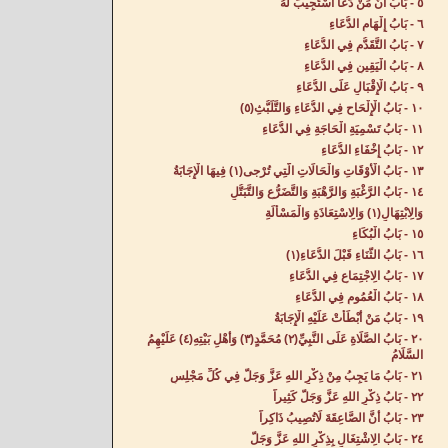
٥ - بَابُ أَنَّ مَنْ دَعَا اسْتُجِيبَ لَهُ‌
٦ - بَابُ إِلْهَامِ الدُّعَاءِ‌
٧ - بَابُ التَّقَدُّمِ فِي الدُّعَاءِ‌
٨ - بَابُ الْيَقِينِ فِي الدُّعَاءِ‌
٩ - بَابُ الْإِقْبَالِ عَلَى الدُّعَاءِ‌
١٠ - بَابُ الْإِلْحَاحِ فِي الدُّعَاءِ وَالتَّلَبُّثِ(٥) ‌
١١ - بَابُ تَسْمِيَةِ الْحَاجَةِ فِي الدُّعَاءِ‌
١٢ - بَابُ إِخْفَاءِ الدُّعَاءِ‌
١٣ - بَابُ الْأَوْقَاتِ وَالْحَالَاتِ الَّتِي تُرْجى(١) فِيهَا الْإِجَابَةُ‌
١٤ - بَابُ الرَّغْبَةِ وَالرَّهْبَةِ وَالتَّضَرُّعِ وَالتَّبَتُّلِ
وَالِابْتِهَالِ(١) وَالِاسْتِعَاذَةِ وَالْمَسْأَلَةِ‌
١٥ - بَابُ الْبُكَاءِ‌
١٦ - بَابُ الثَّنَاءِ قَبْلَ الدُّعَاءِ‌(١)
١٧ - بَابُ الِاجْتِمَاعِ فِي الدُّعَاءِ‌
١٨ - بَابُ الْعُمُومِ فِي الدُّعَاءِ‌
١٩ - بَابُ مَنْ أَبْطَأَتْ عَلَيْهِ الْإِجَابَةُ‌
٢٠ - بَابُ الصَّلَاةِ عَلَى النَّبِيِّ(٢) مُحَمَّدٍ(٣) وَأَهْلِ بَيْتِهِ(٤) عَلَيْهِمُ
السَّلَامُ‌
٢١ - بَابُ مَا يَجِبُ مِنْ ذِكْرِ اللهِ عَزَّ وَجَلَّ فِي كُلِّ مَجْلِسٍ‌
٢٢ - بَابُ ذِكْرِ اللهِ عَزَّ وَجَلَّ كَثِيراً‌
٢٣ - بَابُ أَنَّ الصَّاعِقَةَ لَاتُصِيبُ ذَاكِراً‌
٢٤ - بَابُ الِاشْتِغَالِ بِذِكْرِ اللهِ عَزَّ وَجَلَّ‌