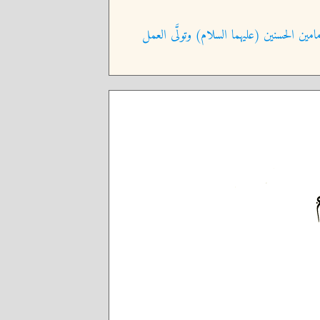
امين الحسنين (عليهما السلام) وتولَّى العمل