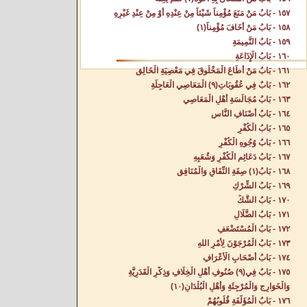
١٥٧ - بَابُ مَنْ مَنَعَ مُؤْمِناً شَيْئاً مِنْ عِنْدِهِ أَوْ مِنْ عِنْدِ غَيْرِهِ‌
١٥٨ - بَابُ مَنْ أَخَافَ مُؤْمِناً(١) ‌
١٥٩ - بَابُ النَّمِيمَةِ‌
١٦٠ - بَابُ الْإِذَاعَةِ‌
١٦١ - بَابُ مَنْ أَطَاعَ الْمَخْلُوقَ فِي مَعْصِيَةِ الْخَالِقِ‌
١٦٢ - بَابٌ فِي عُقُوبَاتِ(٩) الْمَعَاصِي الْعَاجِلَةِ‌
١٦٣ - بَابُ مُجَالَسَةِ أَهْلِ الْمَعَاصِي‌
١٦٤ - بَابُ أَصْنَافِ النَّاسِ‌
١٦٥ - بَابُ الْكُفْرِ‌
١٦٦ - بَابُ وُجُوهِ الْكُفْرِ‌
١٦٧ - بَابُ دَعَائِمِ الْكُفْرِ وَشُعَبِهِ‌
١٦٨ - بَابُ(١) صِفَةِ النِّفَاقِ وَالْمُنَافِقِ‌
١٦٩ - بَابُ الشِّرْكِ‌
١٧٠ - بَابُ الشَّكِّ‌
١٧١ - بَابُ الضَّلَالِ‌
١٧٢ - بَابُ الْمُسْتَضْعَفِ‌
١٧٣ - بَابُ الْمُرْجَوْنَ لِأَمْرِ اللهِ‌
١٧٤ - بَابُ أَصْحَابِ الْأَعْرَافِ‌
١٧٥ - بَابٌ فِي(٩) صُنُوفِ أَهْلِ الْخِلَافِ وَذِكْرِ الْقَدَرِيَّةِ
وَالْخَوَارِجِ وَالْمُرْجِئَةِ وَأَهْلِ الْبُلْدَانِ(١٠)
١٧٦ - بَابُ الْمُؤَلَّفَةِ قُلُوبُهُمْ‌