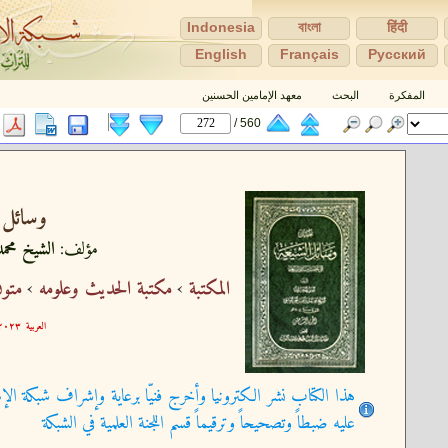
Indonesia
বাংলা
हिंदी
English
Français
Pусский
المفكرة
البحث
معهد الإمامين الحسنين
560 /
وسائل ا
مؤلف:
الشيخ محمد
المكتبة
›
مكتبة الحديث وعلومه
›
متون
العربية
٢٣-١١-٠٥ ١٥:٣٠:١٠
هذا الكتاب نشر الكترونيا وأخرج فنيّا برعاية وإشراف شبكة الإم
عليه ضبطاً وتصحيحاً وترقيماً قسم اللجنة العلمية في الشبكة