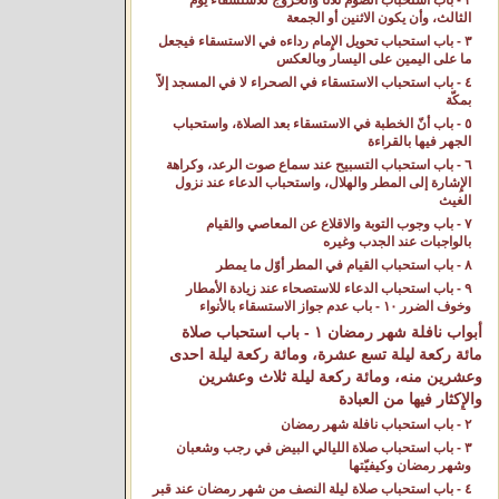
٢ - باب استحباب الصوم ثلاثاً والخروج للاستسقاء يوم
الثالث، وأن يكون الاثنين أو الجمعة
٣ - باب استحباب تحويل الإِمام رداءه في الاستسقاء فيجعل
ما على اليمين على اليسار وبالعكس
٤ - باب استحباب الاستسقاء في الصحراء لا في المسجد إلاّ
بمكّة
٥ - باب أنّ الخطبة في الاستسقاء بعد الصلاة، واستحباب
الجهر فيها بالقراءة
٦ - باب استحباب التسبيح عند سماع صوت الرعد، وكراهة
الإِشارة إلى المطر والهلال، واستحباب الدعاء عند نزول
الغيث
٧ - باب وجوب التوبة والاقلاع عن المعاصي والقيام
بالواجبات عند الجدب وغيره
٨ - باب استحباب القيام في المطر أوّل ما يمطر
٩ - باب استحباب الدعاء للاستصحاء عند زيادة الأمطار
وخوف الضرر ١٠ - باب عدم جواز الاستسقاء بالأنواء
أبواب نافلة شهر رمضان ١ - باب استحباب صلاة
مائة ركعة ليلة تسع عشرة، ومائة ركعة ليلة احدى
وعشرين منه، ومائة ركعة ليلة ثلاث وعشرين
والإِكثار فيها من العبادة
٢ - باب استحباب نافلة شهر رمضان
٣ - باب استحباب صلاة الليالي البيض في رجب وشعبان
وشهر رمضان وكيفيّتها
٤ - باب استحباب صلاة ليلة النصف من شهر رمضان عند قبر