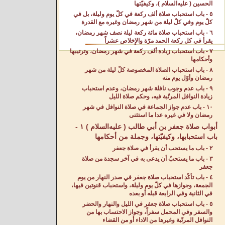
الحسين ( عليه‌السلام )، وكيفيّتها
٥ - باب استحباب صلاة ألف ركعة في كلّ يوم وليلة، بل في
كلّ يوم وفي كلّ ليلة من شهر رمضان وغيره مع القدرة
٦ - باب استحباب صلاة مائة ركعة ليلة نصف شهر رمضان،
يقرأ في كل ركعة الحمد مرّة والإِخلاص عشراً
٧ - باب استحباب زيادة ألف ركعة في شهر رمضان، وترتيبها
وأحكامها
٨ - باب استحباب الصلاة المخصوصة كلّ ليلة من شهر
رمضان وأوّل يوم منه
٩ - باب عدم وجوب نافلة شهر رمضان، وعدم استحباب
زيادة النوافل المرتّبة فيه، وحكم صلاة الليل
١٠ - باب عدم جواز الجماعة في صلاة النوافل في شهر
رمضان ولا في غيره عدا ما استثنى
أبواب صلاة جعفر بن أبي طالب ( عليه‌السلام ) ١ -
باب استحبابها، وكيفيّتها، وجملة من أحكامها
٢ - باب ما يستحب أن يقرأ في صلاة جعفر
٣ - باب ما يستحبّ أن يدعى به في آخر سجدة من صلاة
جعفر
٤ - باب تأكّد استحباب صلاة جعفر في صدر النهار من يوم
الجمعة، وجوازها في كلّ يوم وليلة، واستحباب قنوتين فيها،
في الثانية وفي الرابعة قبله أو بعده
٥ - باب استحباب صلاة جعفر في الليل والنهار والحضر
والسفر وفي المحمل سفراً، وجواز الاحتساب بها من
النوافل المرتّبة وغيرها من الاداء أو من القضاء