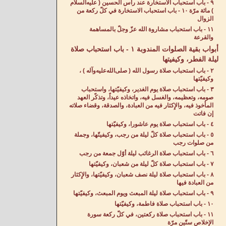
٩ - باب استحباب الاستخارة عند رأس الحسين ( عليه‌السلام
) مائة مرّة ١٠ - باب استحباب الاستخارة في كلّ ركعة من
الزوال
١١ - باب استحباب مشاروة الله عزّ وجلّ بالمساهمة
والقرعة
أبواب بقية الصلوات المندوبة ١ - باب استحباب صلاة
ليلة الفطر، وكيفيتها
٢ - باب استحباب صلاة رسول الله ( صلى‌الله‌عليه‌وآله ) ،
وكيفيّتها
٣ - باب استحباب صلاة يوم الغدير، وكيفيّتها، واستحباب
صومه، وتعظيمه، والغسل فيه، واتخاذه عيداً، وتذكّر العهد
المأخوذ فيه، والإِكثار فيه من العبادة، والصدقة، وقضاء صلاته
إن فاتت
٤ - باب استحباب صلاة يوم عاشورا، وكيفيّتها
٥ - باب استحباب صلاة كلّ ليلة من رجب، وكيفيتّها، وجملة
من صلوات رجب
٦ - باب استحباب صلاة الرغائب ليلة أوّل جمعة من رجب
٧ - باب استحباب صلاة كلّ ليلة من شعبان، وكيفيّتها
٨ - باب استحباب صلاة ليلة نصف شعبان، وكيفيّتها، والإِكثار
من العبادة فيها
٩ - باب استحباب صلاة ليلة المبعث ويوم المبعث، وكيفيّتها
١٠ - باب استحباب صلاة فاطمة، وكيفيّتها
١١ - باب استحباب صلاة ركعتين، في كلّ ركعة سورة
الإِخلاص ستّين مرّة