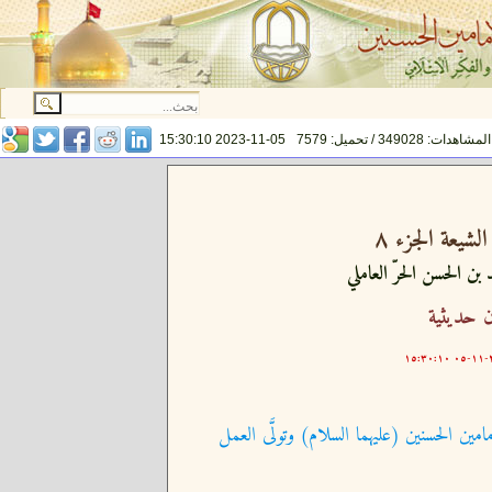
المشاهدات: 349028 / تحميل: 7579
2023-11-05 15:30:10
لشيعة الجزء ٨
 بن الحسن الحرّ العاملي
 حديثية
٢٠
امين الحسنين (عليهما السلام) وتولَّى العمل