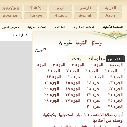
العربية
فارسی
اردو
中国的
ภาษาไทย
Bosnian
Türkçe
Hausa
Swahili
Azəri
الصفحة الأصلية
المكتبة الإسلامية
المقالات
المكتبة الصوتية
معرض الصور
وسائل الشيعة
الجزء ٨
71%
الفهرس
معلومات
بحث
المقدمة
الجزء ١
الجزء ٢
الجزء ٣
الجزء
٤
الجزء ٥
الجزء ٦
الجزء ٧
الجزء ٨
الجزء ٩
الجزء ١٠
الجزء ١١
الجزء ١٢
الجزء ١٣
الجزء ١٤
الجزء ١٥
الجزء ١٦
الجزء ١٧
الجزء ١٨
الجزء ١٩
الجزء ٢٠
الجزء ٢١
الجزء ٢٢
الجزء ٢٣
الجزء ٢٤
الجزء ٢٥
الجزء ٢٦
الجزء ٢٧
الجزء ٢٨
الجزء ٢٩
الجزء ٣٠
أبواب صلاة الاستسقاء ١ - باب استحبابها، وكيفيّتها،
وجملة من أحكامها