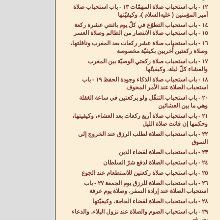
١٢ - باب استحباب صلاة المهمّات ١٣ - باب استحباب صلاة
أمير المؤمنين ( عليه‌السلام )، وكيفيّتها
١٤ - باب استحباب التطوّع في كلّ يوم باثنتي عشرة ركعة
١٥ - باب استحباب صلاة الانتصار من الظالم وصلاة العسر
١٦ - باب استحباب صلاة عشر ركعات بعد المغرب ونافلتها،
وصلاة ركعتين أُخريين بكيفيّة مخصوصة
١٧ - باب استحباب صلاة ركعتي الوصيّة بين المغرب
والعشاء كلّ ليلة، وكيفيتّها
١٨ - باب استحباب صلاة الذكاء وجودة الحفظ ١٩ - باب
استحباب الصلاة عند الأمر المخوف
٢٠ - باب استحباب التنفّل ولو بركعتين في ساعة الغفلة
وهي ما بين العشائين
٢١ - باب استحباب صلاة أربع ركعات بعد العشاء، وكيفيتها،
وحكمها إن فاتت صلاة الليل
٢٢ - باب استحباب الصلاة لطلب الرزق عند الخروج إلى
السوق
٢٣ - باب استحباب الصلاة لقضاء الدين
٢٤ - باب استحباب الصلاة لدفع شرّ السلطان
٢٥ - باب استحباب صلاة ركعتين للاستطعام عند الجوع
٢٦ - باب استحباب الصلاة للرزق يوم الجمعة ٢٧ - باب
استحباب الصلاة عند إرادة السفر، وصلاة يوم عرفة
٢٨ - باب استحباب الصلاة لقضاء الحاجة، وكيفيّتها
٢٩ - باب استحباب الصوم والصلاة عند نزول البلاء، والدعاء
بصرفه