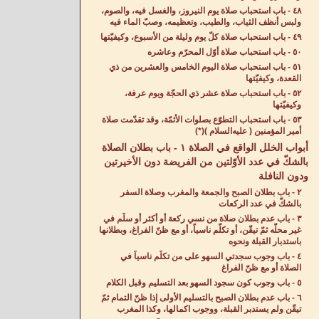
٤٨ - باب استحباب صلاة يوم النيروز، والغسل فيه، والصوم،
ولبس أنظف الثياب، والطيب، وتعظيمه، وصبّ الماء فيه
٤٩ - باب استحباب صلاة كلّ يوم وليلة من الأُسبوع، وكيفيّتها
٥٠ - باب استحباب صلاة أوّل المحرّم وعاشره
٥١ - باب استحباب صلاة اليوم الخامس والعشرين من ذي
القعدة، وكيفيّتها
٥٢ - باب استحباب صلاة عشر ذي الحجّة ويوم عرفة،
وكيفيّتها
٥٣ - باب استحباب التطوّع بصلوات الأئمّة، وقد تقدّمت صلاة
أمير المؤمنين ( عليه‌السلام )(*)
أبواب الخلل الواقع في الصلاة ١ - باب بطلان الصلاة
بالشكّ في عدد الأوّلتين من الفريضة دون الأخيرتين
ودون النافلة
٢ - باب بطلان الصبح والجمعة والمغرب وصلاة السفر
بالشكّ في عدد الركعات
٣ - باب عدم بطلان صلاة من نسي ركعة أو أكثر أو سلّم في
غير محلّه ثمّ تيقّن، أو تكلّم ناسياً، أو مع ظنّ الفراغ، وبطلانها
باستدبار القبلة ونحوه
٤ - باب وجوب سجدتي السهو على من تكلّم ناسياً في
الصلاة أو مع ظنّ الفراغ
٥ - باب وجوب كون سجود السهو بعد التسليم وقبل الكلام
٦ - باب عدم بطلان الصبح بالتسليم الأُولى إذا ظنّ التمام ثمّ
تيقّن ولم يستدبر القبلة، ووجوب اكمالها، وكذا المغرب