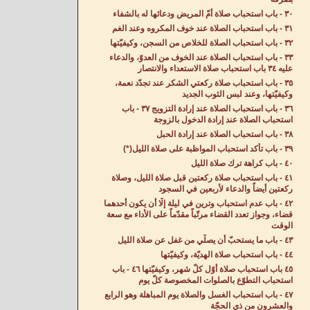
٣٠ - باب استحباب صلاة أُمّ المريض ودعائها له بالشفاء
٣١ - باب استحباب الصلاة عند خوف المكروه وعند الغم
٣٢ - باب استحباب الصلاة للخلاص من السجن، وكيفيّتها
٣٣ - باب استحباب الصلاة عند الخوف من العدوّ، والدعاء
عليه ٣٤ باب استحباب صلاة الاستعداء والانتصار
٣٥ - باب استحباب صلاة ركعتي الشكر عند تجدّد نعمة،
وكيفيّتها، وعند لبس الثوب الجديد
٣٦ - باب استحباب الصلاة عند إرادة التزويج ٣٧ - باب
استحباب الصلاة عند إرادة الدخول بالزوجة
٣٨ - باب استحباب الصلاة عند إرادة الحبل
٣٩ - باب تأكد استحباب المواظبة على صلاة الليل(*)
٤٠ - باب كراهة ترك صلاة الليل
٤١ - باب استحباب صلاة ركعتين قبل صلاة الليل، وصلاة
ركعتين أيضاً والدعاء لأربعين في السجود
٤٢ - باب عدم استحباب وترين في ليلة إلّا أن يكون أحدهما
قضاء، وجواز تعدد القضاء مرتّباً مقدّماً على الأداء مع سعة
الوقت
٤٣ - باب ما يستحبّ أن يصلّي من غفل عن صلاة الليل
٤٤ - باب استحباب صلاة الهديّة، وكيفيّتها
٤٥ باب استحباب صلاة أوّل كلّ شهر، وكيفيّتها ٤٦ - باب
استحباب التطوّع بالصلوات المخصوصة كلّ يوم
٤٧ - باب استحباب الغسل والصلاة يوم المباهلة وهو الرابع
والعشرون من ذي الحجّة