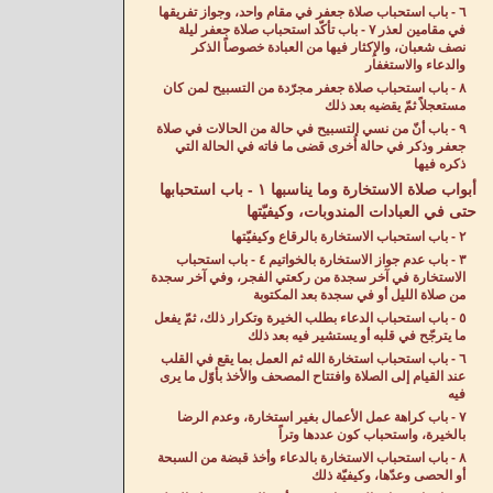
٦ - باب استحباب صلاة جعفر في مقام واحد، وجواز تفريقها
في مقامين لعذر ٧ - باب تأكّد استحباب صلاة جعفر ليلة
نصف شعبان، والإِكثار فيها من العبادة خصوصاً الذكر
والدعاء والاستغفار
٨ - باب استحباب صلاة جعفر مجرّدة من التسبيح لمن كان
مستعجلاً ثمّ يقضيه بعد ذلك
٩ - باب أنّ من نسي التسبيح في حالة من الحالات في صلاة
جعفر وذكر في حالة أُخرى قضى ما فاته في الحالة التي
ذكره فيها
أبواب صلاة الاستخارة وما يناسبها ١ - باب استحبابها
حتى في العبادات المندوبات، وكيفيّتها
٢ - باب استحباب الاستخارة بالرقاع وكيفيّتها
٣ - باب عدم جواز الاستخارة بالخواتيم ٤ - باب استحباب
الاستخارة في آخر سجدة من ركعتي الفجر، وفي آخر سجدة
من صلاة الليل أو في سجدة بعد المكتوبة
٥ - باب استحباب الدعاء بطلب الخيرة وتكرار ذلك، ثمّ يفعل
ما يترجّح في قلبه أو يستشير فيه بعد ذلك
٦ - باب استحباب استخارة الله ثم العمل بما يقع في القلب
عند القيام إلى الصلاة وافتتاح المصحف والأخذ بأوّل ما يرى
فيه
٧ - باب كراهة عمل الأعمال بغير استخارة، وعدم الرضا
بالخيرة، واستحباب كون عددها وتراً
٨ - باب استحباب الاستخارة بالدعاء وأخذ قبضة من السبحة
أو الحصى وعدّها، وكيفيّة ذلك