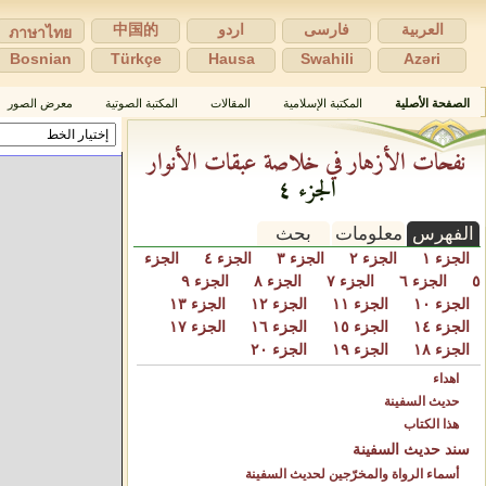
العربية
فارسی
اردو
中国的
ภาษาไทย
Bosnian
Türkçe
Hausa
Swahili
Azəri
الصفحة الأصلية
المكتبة الإسلامية
المقالات
المكتبة الصوتية
معرض الصور
نفحات الأزهار في خلاصة عبقات الأنوار
الجزء ٤
الفهرس
معلومات
بحث
الجزء ١
الجزء ٢
الجزء ٣
الجزء ٤
الجزء
٥
الجزء ٦
الجزء ٧
الجزء ٨
الجزء ٩
الجزء ١٠
الجزء ١١
الجزء ١٢
الجزء ١٣
الجزء ١٤
الجزء ١٥
الجزء ١٦
الجزء ١٧
الجزء ١٨
الجزء ١٩
الجزء ٢٠
اهداء
حديث السفينة
هذا الكتاب
سند حديث السفينة
أسماء الرواة والمخرّجين لحديث السفينة