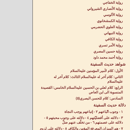
رواية الخفاجي
رواية الأنصاري الشيرواني
رواية الآلوسي
رواية الكمشخانوي
رواية العلوي الحضرمي
رواية النبهاني
رواية الكافي
رواية الأمر تسري
رواية حسين المصري
رواية أحمد محمد داود
شواهد حديث السفينة
الأول: كلام لأمير المؤمنين عليه‌السلام
الثاني: كلام آخر له عليه‌السلام الثالث: كلام آخر له
عليه‌السلام
الرابع: كلام لعلي بن الحسين عليه‌السلام الخامس: القصيدة
المنسوبة الى ابن العاص
السادس: كلام للحسن البصري(٥)
دلالة حديث السفينة
١ - وجوب اتّباعهم ٢ - إتباعهم يوجب النجاة
٣ - دلالته على أفضليّتهم ٤ - دلالته على وجوب محبتهم ٥ -
دلالته على عصمتهم ٦ - من تخلّف عنهم ضلّ
٧ - هم الميزان المعرفة المؤمن والكافر ٨ - دلالته على لزوم