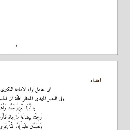
٤
اهداء
الى حامل لواء الامامة الكبرى 
ولى العصر المهدى المنتظر الحجّة ابن ال
يا أَيُّهَا الْعَزِيزُ مَسَّنا وَأَهْلَ
وَجِئْنا بِبِضاعَةٍ مُزْجاةٍ فَأَوْفِ
وَتَصَدَّقْ عَلَيْنا إِنَّ اللهَ يَجْزِي