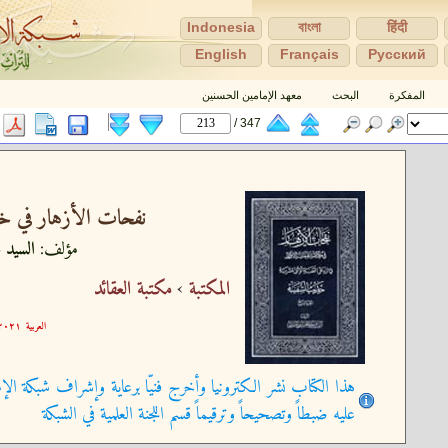
Indonesia
বাংলা
हिंदी
English
Français
Pусский
المفكرة
البحث
معهد الإمامين الحسنين
347 /
نفحات الأزهار في خل
مؤلف:
السيد ع
المكتبة
›
مكتبة العقائد
العربية
٢١-٠٩-٢١ ١٥:٢٩:٥٧
هذا الكتاب نشر الكترونيا وأخرج فنيّا برعاية وإشراف شبكة الإم
عليه ضبطاً وتصحيحاً وترقيماً قسم اللجنة العلمية في الشبكة