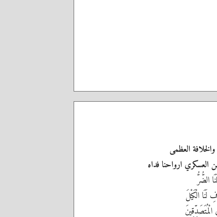
والخلافة العظمى
حسن العسكري ارواحنا فداه
نَا الضُّرُّ
 لَنَا الْكَيْلَ
 الْمُتَصَدِّقِينَ