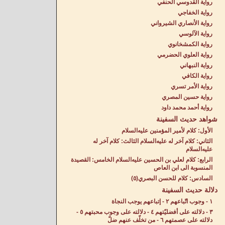
رواية القدوسي الحنفي
رواية الخفاجي
رواية الأنصاري الشيرواني
رواية الآلوسي
رواية الكمشخانوي
رواية العلوي الحضرمي
رواية النبهاني
رواية الكافي
رواية الأمر تسري
رواية حسين المصري
رواية أحمد محمد داود
شواهد حديث السفينة
الأول: كلام لأمير المؤمنين عليه‌السلام
الثاني: كلام آخر له عليه‌السلام الثالث: كلام آخر له
عليه‌السلام
الرابع: كلام لعلي بن الحسين عليه‌السلام الخامس: القصيدة
المنسوبة الى ابن العاص
السادس: كلام للحسن البصري(٥)
دلالة حديث السفينة
١ - وجوب اتّباعهم ٢ - إتباعهم يوجب النجاة
٣ - دلالته على أفضليّتهم ٤ - دلالته على وجوب محبتهم ٥ -
دلالته على عصمتهم ٦ - من تخلّف عنهم ضلّ