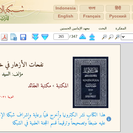
Indonesia
বাংলা
हिंदी
English
Français
Pусский
المفكرة
البحث
معهد الإمامين الحسنين
347 /
نفحات الأزهار في خل
مؤلف:
السيد ع
المكتبة
›
مكتبة العقائد
العربية
٢١-٠٩-٢١ ١٥:٢٩:٥٧
هذا الكتاب نشر الكترونيا وأخرج فنيّا برعاية وإشراف شبكة الإم
عليه ضبطاً وتصحيحاً وترقيماً قسم اللجنة العلمية في الشبكة