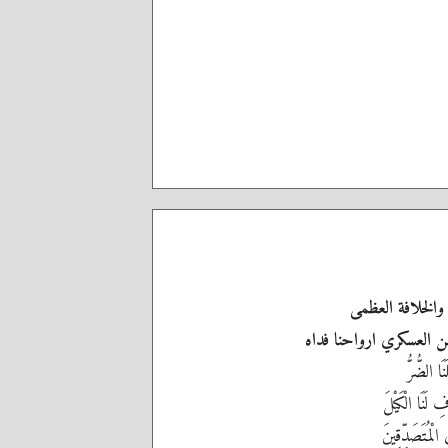
والخلافة العظمى
حسن العسكري ارواحنا فداه
نَا الضُّرُّ
 لَنَا الْكَيْلَ
 الْمُتَصَدِّقِينَ