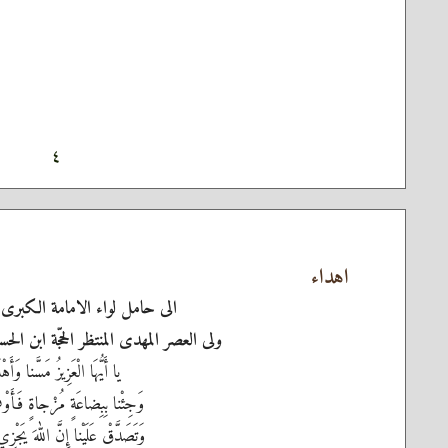
٤
اهداء
الى حامل لواء الامامة الكبرى 
ولى العصر المهدى المنتظر الحجّة ابن ال
يا أَيُّهَا الْعَزِيزُ مَسَّنا وَأَهْلَ
وَجِئْنا بِبِضاعَةٍ مُزْجاةٍ فَأَوْفِ
وَتَصَدَّقْ عَلَيْنا إِنَّ اللهَ يَجْزِي