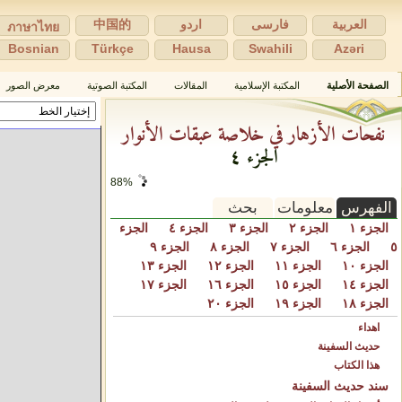
العربية
فارسی
اردو
中国的
ภาษาไทย
Bosnian
Türkçe
Hausa
Swahili
Azəri
الصفحة الأصلية
المكتبة الإسلامية
المقالات
المكتبة الصوتية
معرض الصور
نفحات الأزهار في خلاصة عبقات الأنوار
الجزء ٤
94%
الفهرس
معلومات
بحث
الجزء ١
الجزء ٢
الجزء ٣
الجزء ٤
الجزء
٥
الجزء ٦
الجزء ٧
الجزء ٨
الجزء ٩
الجزء ١٠
الجزء ١١
الجزء ١٢
الجزء ١٣
الجزء ١٤
الجزء ١٥
الجزء ١٦
الجزء ١٧
الجزء ١٨
الجزء ١٩
الجزء ٢٠
اهداء
حديث السفينة
هذا الكتاب
سند حديث السفينة