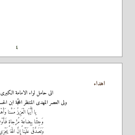
٤
اهداء
الى حامل لواء الامامة الكبرى 
ولى العصر المهدى المنتظر الحجّة ابن ال
يا أَيُّهَا الْعَزِيزُ مَسَّنا وَأَهْلَ
وَجِئْنا بِبِضاعَةٍ مُزْجاةٍ فَأَوْفِ
وَتَصَدَّقْ عَلَيْنا إِنَّ اللهَ يَجْزِي