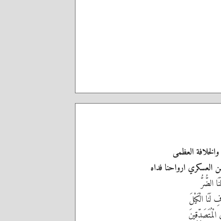
والخلافة العظمى
حسن العسكري ارواحنا فداه
نَا الضُّرُّ
 لَنَا الْكَيْلَ
 الْمُتَصَدِّقِينَ