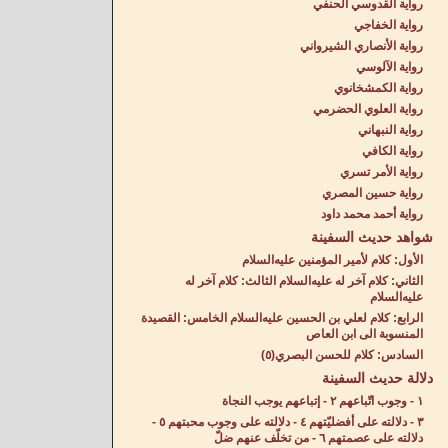
رواية القدوسي الحنفي
رواية الخفاجي
رواية الأنصاري الشيرواني
رواية الآلوسي
رواية الكمشخانوي
رواية العلوي الحضرمي
رواية النبهاني
رواية الكافي
رواية الأمر تسري
رواية حسين المصري
رواية أحمد محمد داود
شواهد حديث السفينة
الأول: كلام لأمير المؤمنين عليه‌السلام
الثاني: كلام آخر له عليه‌السلام الثالث: كلام آخر له
عليه‌السلام
الرابع: كلام لعلي بن الحسين عليه‌السلام الخامس: القصيدة
المنسوبة الى ابن العاص
السادس: كلام للحسن البصري(٥)
دلالة حديث السفينة
١ - وجوب اتّباعهم ٢ - إتباعهم يوجب النجاة
٣ - دلالته على أفضليّتهم ٤ - دلالته على وجوب محبتهم ٥ -
دلالته على عصمتهم ٦ - من تخلّف عنهم ضلّ