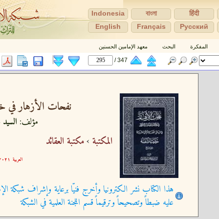
Indonesia
বাংলা
हिंदी
English
Français
Pусский
المفكرة
البحث
معهد الإمامين الحسنين
347 /
نفحات الأزهار في خل
مؤلف:
السيد ع
المكتبة
›
مكتبة العقائد
العربية
٢١-٠٩-٢١ ١٥:٢٩:٥٧
هذا الكتاب نشر الكترونيا وأخرج فنيّا برعاية وإشراف شبكة الإم
عليه ضبطاً وتصحيحاً وترقيماً قسم اللجنة العلمية في الشبكة