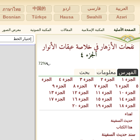
العربية
فارسی
اردو
中国的
ภาษาไทย
Bosnian
Türkçe
Hausa
Swahili
Azəri
الصفحة الأصلية
المكتبة الإسلامية
المقالات
المكتبة الصوتية
معرض الصور
نفحات الأزهار في خلاصة عبقات الأنوار
الجزء ٤
72%
الفهرس
معلومات
بحث
الجزء ١
الجزء ٢
الجزء ٣
الجزء ٤
الجزء
٥
الجزء ٦
الجزء ٧
الجزء ٨
الجزء ٩
الجزء ١٠
الجزء ١١
الجزء ١٢
الجزء ١٣
الجزء ١٤
الجزء ١٥
الجزء ١٦
الجزء ١٧
الجزء ١٨
الجزء ١٩
الجزء ٢٠
اهداء
حديث السفينة
هذا الكتاب
سند حديث السفينة