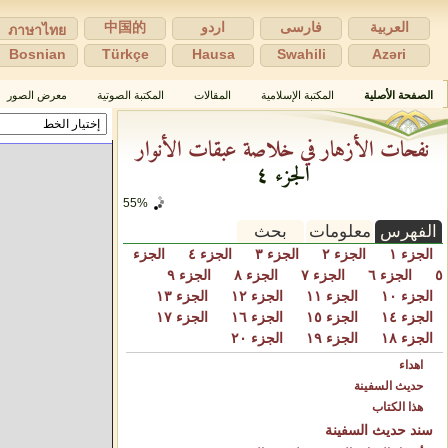
العربية
فارسی
اردو
中国的
ภาษาไทย
Bosnian
Türkçe
Hausa
Swahili
Azəri
الصفحة الأصلية
المكتبة الإسلامية
المقالات
المكتبة الصوتية
معرض الصور
نفحات الأزهار في خلاصة عبقات الأنوار
الجزء ٤
61%
الفهرس
معلومات
بحث
الجزء ١
الجزء ٢
الجزء ٣
الجزء ٤
الجزء
٥
الجزء ٦
الجزء ٧
الجزء ٨
الجزء ٩
الجزء ١٠
الجزء ١١
الجزء ١٢
الجزء ١٣
الجزء ١٤
الجزء ١٥
الجزء ١٦
الجزء ١٧
الجزء ١٨
الجزء ١٩
الجزء ٢٠
اهداء
حديث السفينة
هذا الكتاب
سند حديث السفينة