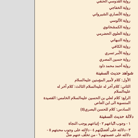
رواية القدوسي الحنفي
رواية الخفاجي
رواية الأنصاري الشيرواني
رواية الآلوسي
رواية الكمشخانوي
رواية العلوي الحضرمي
رواية النبهاني
رواية الكافي
رواية الأمر تسري
رواية حسين المصري
رواية أحمد محمد داود
شواهد حديث السفينة
الأول: كلام لأمير المؤمنين عليه‌السلام
الثاني: كلام آخر له عليه‌السلام الثالث: كلام آخر له
عليه‌السلام
الرابع: كلام لعلي بن الحسين عليه‌السلام الخامس: القصيدة
المنسوبة الى ابن العاص
السادس: كلام للحسن البصري(٥)
دلالة حديث السفينة
١ - وجوب اتّباعهم ٢ - إتباعهم يوجب النجاة
٣ - دلالته على أفضليّتهم ٤ - دلالته على وجوب محبتهم ٥ -
دلالته على عصمتهم ٦ - من تخلّف عنهم ضلّ