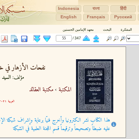
Indonesia
বাংলা
हिंदी
English
Français
Pусский
المفكرة
البحث
معهد الإمامين الحسنين
347 /
نفحات الأزهار في خل
مؤلف:
السيد ع
المكتبة
›
مكتبة العقائد
العربية
٢١-٠٩-٢١ ١٥:٢٩:٥٧
هذا الكتاب نشر الكترونيا وأخرج فنيّا برعاية وإشراف شبكة الإم
عليه ضبطاً وتصحيحاً وترقيماً قسم اللجنة العلمية في الشبكة