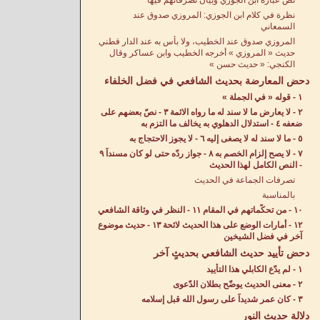
نص عبارة ابن الجوزي وبيان تصرفاتهم فيها
نظرة في كلام ابن الجوزي: المروزي صدوق عند
السمعاني
المروزي صدوق عند الخطيب، ولا بأس به عند الدار قطني
حديث « المروزي » أخرجه الخطيب وابن عساكر وقال
الكنجي: « حديث حسن »
دحض المعارضة بحديث الشافعي في فضل الخلفاء
١ - قوله « في الجملة »
٢ - لا يعارض ما لا سند له ما رواه الائمة ٣ - نصّ بعضهم على
ضعفه ٤ - استدلال الدهلوي به يخالف ما التزم به
٥ - ما لا سند له لا يصغى إليه ٦ - لا يجوز الاحتجاج به
٧ - لا يصح إلزام الخصم به ٨ - جواز ردّه حتى لو كان مسنداً ٩
- النص الكامل لهذا الحديث
تصرفات الجماعة في الحديث
بالمناسبة
١٠ - من تحكّماتهم في المقام ١١ - النظر في وثاقة الشافعي
١٢ - أمارات الوضع على هذا الحديث لائحة ١٣ - حديث موضوع
آخر في فضل الشيخين
دحض تأييد حديث الشافعي بحديثٍ آخر
١ - لم يدّع الكابلي هذا التأييد
٢ - معنى الحديث يوضّح بطلان الدّعوى
٣ - كان عمر شديداً على رسول الله قبل إسلامه
دلالة حديث النور