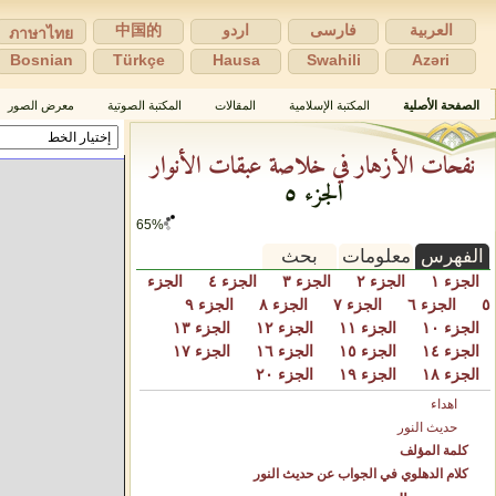
العربية
فارسی
اردو
中国的
ภาษาไทย
Bosnian
Türkçe
Hausa
Swahili
Azəri
الصفحة الأصلية
المكتبة الإسلامية
المقالات
المكتبة الصوتية
معرض الصور
نفحات الأزهار في خلاصة عبقات الأنوار
الجزء ٥
70%
الفهرس
معلومات
بحث
الجزء ١
الجزء ٢
الجزء ٣
الجزء ٤
الجزء
٥
الجزء ٦
الجزء ٧
الجزء ٨
الجزء ٩
الجزء ١٠
الجزء ١١
الجزء ١٢
الجزء ١٣
الجزء ١٤
الجزء ١٥
الجزء ١٦
الجزء ١٧
الجزء ١٨
الجزء ١٩
الجزء ٢٠
اهداء
حديث النور
كلمة المؤلف
كلام الدهلوي في الجواب عن حديث النور