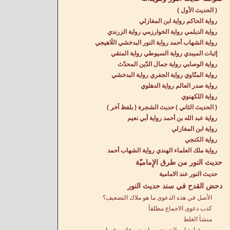
( الحديث الأول )
رواية الحاكم رواية ابن المغازلي
رواية الديلمي رواية الخوارزمي رواية الزرندي
رواية الشهاب أحمد رواية النور البدخشي اللّاهيجي
إثبات الميبدي رواية السيوطي رواية المتقي
رواية الوصابي رواية جمال الدّين المحدّث
رواية المنّاوي رواية الجفري رواية البدخشي
رواية صدر العالم رواية الدهلوي
رواية اللكهنوي
( الحديث الثاني ) حديث الشجرة ( بلفظ آخر )
رواية عبد الله بن أحمد رواية أبي نعيم
رواية ابن المغازلي
رواية الكنجي
رواية ملك العلماء الهندي رواية الشهاب أحمد
حديث النور من طرق الإِماميّة
حديث النور عند الامامية
دحض القدح في سند حديث النور
الأصل في هذه الدعوى ما هو ملاك التضعيف؟
كذب دعوى الاجماع مطلقاً
منشأ الغلط