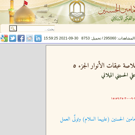
المشاهدات: 295060 / تحميل: 8753
2021-09-30 15:59:25
اصة عبقات الأنوار الجزء ٥
لي الحسيني الميلاني
٢٠
امين الحسنين (عليهما السلام) وتولَّى العمل