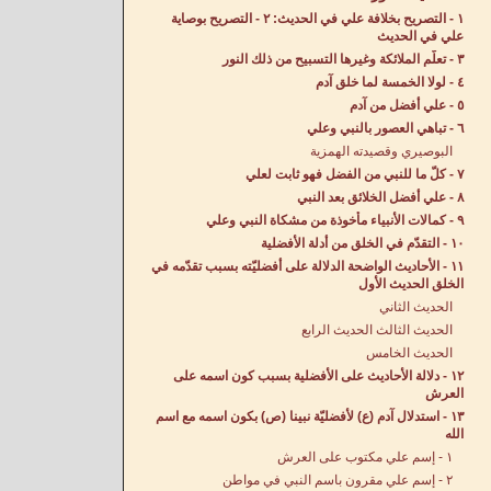
١ - التصريح بخلافة علي في الحديث: ٢ - التصريح بوصاية
علي في الحديث
٣ - تعلّم الملائكة وغيرها التسبيح من ذلك النور
٤ - لولا الخمسة لما خلق آدم
٥ - علي أفضل من آدم
٦ - تباهي العصور بالنبي وعلي
البوصيري وقصيدته الهمزية
٧ - كلّ ما للنبي من الفضل فهو ثابت لعلي
٨ - علي أفضل الخلائق بعد النبي
٩ - كمالات الأنبياء مأخوذة من مشكاة النبي وعلي
١٠ - التقدّم في الخلق من أدلة الأفضلية
١١ - الأحاديث الواضحة الدلالة على أفضليّته بسبب تقدّمه في
الخلق الحديث الأول
الحديث الثاني
الحديث الثالث الحديث الرابع
الحديث الخامس
١٢ - دلالة الأحاديث على الأفضلية بسبب كون اسمه على
العرش
١٣ - استدلال آدم (ع) لأفضليّة نبينا (ص) بكون اسمه مع اسم
الله
١ - إسم علي مكتوب على العرش
٢ - إسم علي مقرون باسم النبي في مواطن