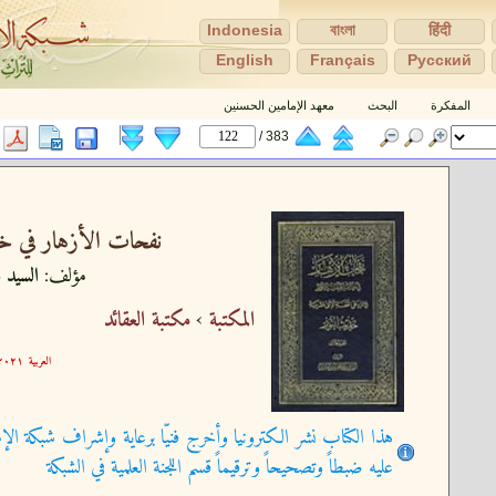
Indonesia
বাংলা
हिंदी
English
Français
Pусский
المفكرة
البحث
معهد الإمامين الحسنين
383 /
نفحات الأزهار في خل
مؤلف:
السيد ع
المكتبة
›
مكتبة العقائد
العربية
٢١-٠٩-٣٠ ١٥:٥٩:٢٥
هذا الكتاب نشر الكترونيا وأخرج فنيّا برعاية وإشراف شبكة الإم
عليه ضبطاً وتصحيحاً وترقيماً قسم اللجنة العلمية في الشبكة