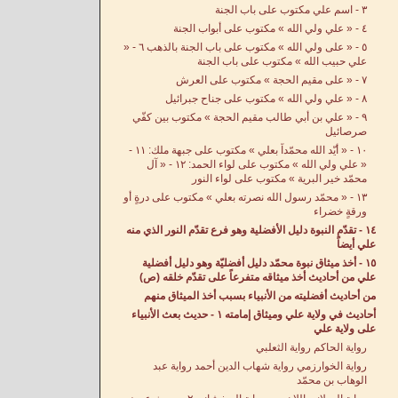
٣ - اسم علي مكتوب على باب الجنة
٤ - « علي ولي الله » مكتوب على أبواب الجنة
٥ - « على ولي الله » مكتوب على باب الجنة بالذهب ٦ - «
علي حبيب الله » مكتوب على باب الجنة
٧ - « على مقيم الحجة » مكتوب على العرش
٨ - « علي ولي الله » مكتوب على جناح جبرائيل
٩ - « علي بن أبي طالب مقيم الحجة » مكتوب بين كفّي
صرصائيل
١٠ - « أيّد الله محمّداً بعلي » مكتوب على جبهة ملك: ١١ -
« علي ولي الله » مكتوب على لواء الحمد: ١٢ - « آل
محمّد خير البرية » مكتوب على لواء النور
١٣ - « محمّد رسول الله نصرته بعلي » مكتوب على درةٍ أو
ورقةٍ خضراء
١٤ - تقدّم النبوة دليل الأفضلية وهو فرع تقدّم النور الذي منه
علي أيضاً
١٥ - أخذ ميثاق نبوة محمّد دليل أفضليّة وهو دليل أفضلية
علي من أحاديث أخذ ميثاقه متفرعاً على تقدّم خلقه (ص)
من أحاديث أفضليته من الأنبياء بسبب أخذ الميثاق منهم
أحاديث في ولاية علي وميثاق إمامته ١ - حديث بعث الأنبياء
على ولاية علي
رواية الحاكم رواية الثعلبي
رواية الخوارزمي رواية شهاب الدين أحمد رواية عبد
الوهاب بن محمّد