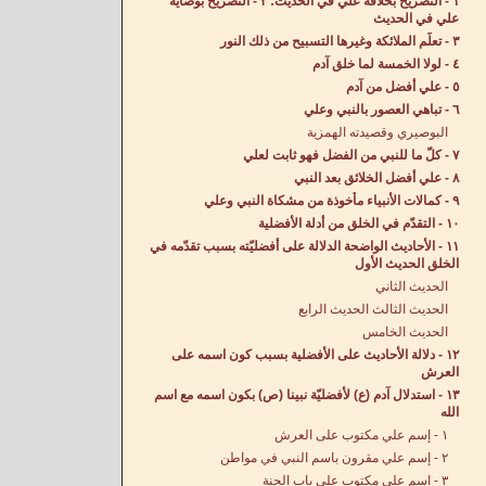
١ - التصريح بخلافة علي في الحديث: ٢ - التصريح بوصاية
علي في الحديث
٣ - تعلّم الملائكة وغيرها التسبيح من ذلك النور
٤ - لولا الخمسة لما خلق آدم
٥ - علي أفضل من آدم
٦ - تباهي العصور بالنبي وعلي
البوصيري وقصيدته الهمزية
٧ - كلّ ما للنبي من الفضل فهو ثابت لعلي
٨ - علي أفضل الخلائق بعد النبي
٩ - كمالات الأنبياء مأخوذة من مشكاة النبي وعلي
١٠ - التقدّم في الخلق من أدلة الأفضلية
١١ - الأحاديث الواضحة الدلالة على أفضليّته بسبب تقدّمه في
الخلق الحديث الأول
الحديث الثاني
الحديث الثالث الحديث الرابع
الحديث الخامس
١٢ - دلالة الأحاديث على الأفضلية بسبب كون اسمه على
العرش
١٣ - استدلال آدم (ع) لأفضليّة نبينا (ص) بكون اسمه مع اسم
الله
١ - إسم علي مكتوب على العرش
٢ - إسم علي مقرون باسم النبي في مواطن
٣ - اسم علي مكتوب على باب الجنة