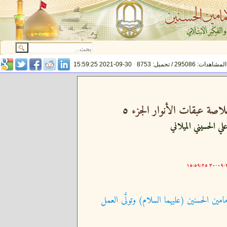
المشاهدات: 295086 / تحميل: 8753
2021-09-30 15:59:25
اصة عبقات الأنوار الجزء ٥
لي الحسيني الميلاني
٢٠
امين الحسنين (عليهما السلام) وتولَّى العمل