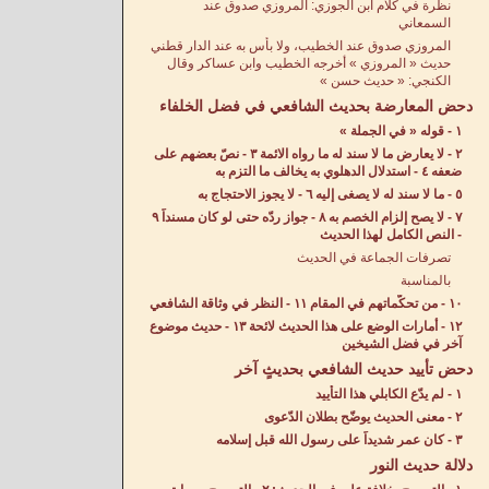
نظرة في كلام ابن الجوزي: المروزي صدوق عند
السمعاني
المروزي صدوق عند الخطيب، ولا بأس به عند الدار قطني
حديث « المروزي » أخرجه الخطيب وابن عساكر وقال
الكنجي: « حديث حسن »
دحض المعارضة بحديث الشافعي في فضل الخلفاء
١ - قوله « في الجملة »
٢ - لا يعارض ما لا سند له ما رواه الائمة ٣ - نصّ بعضهم على
ضعفه ٤ - استدلال الدهلوي به يخالف ما التزم به
٥ - ما لا سند له لا يصغى إليه ٦ - لا يجوز الاحتجاج به
٧ - لا يصح إلزام الخصم به ٨ - جواز ردّه حتى لو كان مسنداً ٩
- النص الكامل لهذا الحديث
تصرفات الجماعة في الحديث
بالمناسبة
١٠ - من تحكّماتهم في المقام ١١ - النظر في وثاقة الشافعي
١٢ - أمارات الوضع على هذا الحديث لائحة ١٣ - حديث موضوع
آخر في فضل الشيخين
دحض تأييد حديث الشافعي بحديثٍ آخر
١ - لم يدّع الكابلي هذا التأييد
٢ - معنى الحديث يوضّح بطلان الدّعوى
٣ - كان عمر شديداً على رسول الله قبل إسلامه
دلالة حديث النور