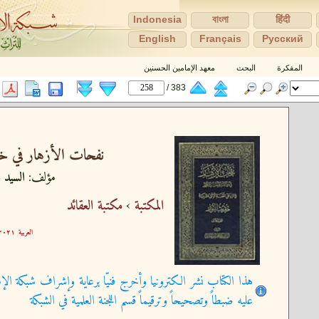
Indonesia
বাংলা
हिंदी
English
Français
Pусский
المفكرة
البحث
معهد الإمامين الحسنين
383 /
نفحات الأزهار في خل
مؤلف:
السيد ع
المكتبة
›
مكتبة العقائد
العربية
٢١-٠٩-٣٠ ١٥:٥٩:٢٥
هذا الكتاب نشر الكترونيا وأخرج فنيّا برعاية وإشراف شبكة الإم
عليه ضبطاً وتصحيحاً وترقيماً قسم اللجنة العلمية في الشبكة