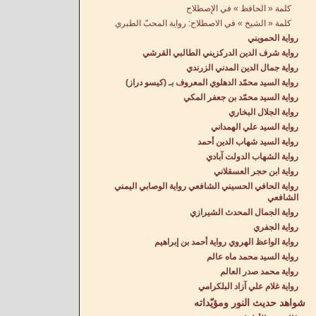
كلمة « الحافظ » في الإِصطلاح
كلمة « الشيخ » في الاصطلاح: رواية المحبّ الطبري
رواية الحمويني
رواية شرف الدين الدركزيني الطالبي القرشي
رواية جمال الدين المدني الزرندي
رواية السيد محمّد الدهلوي المعروف بـ (كيسو دراز)
رواية السيد محمّد بن جعفر المكي
رواية الجلال البخاري
رواية السيد علي الهمداني
رواية السيد شهاب الدين أحمد
رواية الشهاب الدولت آبادي
رواية ابن حجر العسقلاني
رواية الحافي الحسيني الشافعي رواية الوصابي اليمني
الشافعي
رواية الجمال المحدث الشيرازي
رواية الجفري
رواية الواعظ الهروي رواية أحمد بن إبراهيم
رواية السيد محمد ماه عالم
رواية محمد صدر العالم
رواية غلام علي آزاد البلكرامي
شواهد حديث النور ومؤيّداته