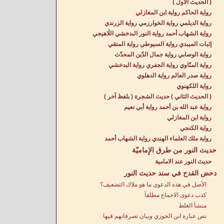
( الحديث الأول )
رواية الحاكم رواية ابن المغازلي
رواية الديلمي رواية الخوارزمي رواية الزرندي
رواية الشهاب أحمد رواية النور البدخشي اللّاهيجي
إثبات الميبدي رواية السيوطي رواية المتقي
رواية الوصابي رواية جمال الدّين المحدّث
رواية المنّاوي رواية الجفري رواية البدخشي
رواية صدر العالم رواية الدهلوي
رواية اللكهنوي
( الحديث الثاني ) حديث الشجرة ( بلفظ آخر )
رواية عبد الله بن أحمد رواية أبي نعيم
رواية ابن المغازلي
رواية الكنجي
رواية ملك العلماء الهندي رواية الشهاب أحمد
حديث النور من طرق الإِماميّة
حديث النور عند الامامية
دحض القدح في سند حديث النور
الأصل في هذه الدعوى ما هو ملاك التضعيف؟
كذب دعوى الاجماع مطلقاً
منشأ الغلط
نص عبارة ابن الجوزي وبيان تصرفاتهم فيها