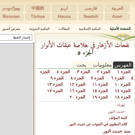
العربية
فارسی
اردو
中国的
ภาษาไทย
Bosnian
Türkçe
Hausa
Swahili
Azəri
الصفحة الأصلية
المكتبة الإسلامية
المقالات
المكتبة الصوتية
معرض الصور
نفحات الأزهار في خلاصة عبقات الأنوار
الجزء ٥
الفهرس
معلومات
بحث
الجزء ١
الجزء ٢
الجزء ٣
الجزء ٤
الجزء
٥
الجزء ٦
الجزء ٧
الجزء ٨
الجزء ٩
الجزء ١٠
الجزء ١١
الجزء ١٢
الجزء ١٣
الجزء ١٤
الجزء ١٥
الجزء ١٦
الجزء ١٧
الجزء ١٨
الجزء ١٩
الجزء ٢٠
اهداء
حديث النور
كلمة المؤلف
كلام الدهلوي في الجواب عن حديث النور
سند حديث النور