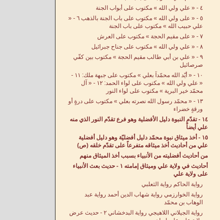
٤ - « علي ولي الله » مكتوب على أبواب الجنة
٥ - « على ولي الله » مكتوب على باب الجنة بالذهب ٦ - «
علي حبيب الله » مكتوب على باب الجنة
٧ - « على مقيم الحجة » مكتوب على العرش
٨ - « علي ولي الله » مكتوب على جناح جبرائيل
٩ - « علي بن أبي طالب مقيم الحجة » مكتوب بين كفّي
صرصائيل
١٠ - « أيّد الله محمّداً بعلي » مكتوب على جبهة ملك: ١١ -
« علي ولي الله » مكتوب على لواء الحمد: ١٢ - « آل
محمّد خير البرية » مكتوب على لواء النور
١٣ - « محمّد رسول الله نصرته بعلي » مكتوب على درةٍ أو
ورقةٍ خضراء
١٤ - تقدّم النبوة دليل الأفضلية وهو فرع تقدّم النور الذي منه
علي أيضاً
١٥ - أخذ ميثاق نبوة محمّد دليل أفضليّة وهو دليل أفضلية
علي من أحاديث أخذ ميثاقه متفرعاً على تقدّم خلقه (ص)
من أحاديث أفضليته من الأنبياء بسبب أخذ الميثاق منهم
أحاديث في ولاية علي وميثاق إمامته ١ - حديث بعث الأنبياء
على ولاية علي
رواية الحاكم رواية الثعلبي
رواية الخوارزمي رواية شهاب الدين أحمد رواية عبد
الوهاب بن محمّد
رواية الجيلاني اللاهيجي رواية البدخشاني ٢ - حديث عرض