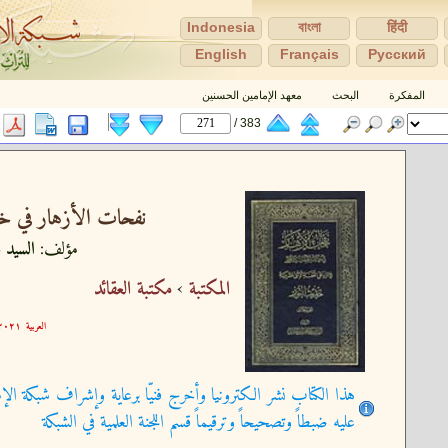
Indonesia
বাংলা
हिंदी
English
Français
Pусский
المفكرة
البحث
معهد الإمامين الحسنين
383 /
نفحات الأزهار في خل
مؤلف:
السيد ع
المكتبة
›
مكتبة العقائد
العربية
٢١-٠٩-٣٠ ١٥:٥٩:٢٥
هذا الكتاب نشر الكترونيا وأخرج فنيّا برعاية وإشراف شبكة الإم
عليه ضبطاً وتصحيحاً وترقيماً قسم اللجنة العلمية في الشبكة