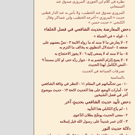
نظرة في كلام ابن الجوزي: المروزي صدوق عند
السمعاني
المروزي صدوق عند الخطيب، ولا بأس به عند الدار قطني
حديث « المروزي » أخرجه الخطيب وابن عساكر وقال
الكنجي: « حديث حسن »
دحض المعارضة بحديث الشافعي في فضل الخلفاء
١ - قوله « في الجملة »
٢ - لا يعارض ما لا سند له ما رواه الائمة ٣ - نصّ بعضهم على
ضعفه ٤ - استدلال الدهلوي به يخالف ما التزم به
٥ - ما لا سند له لا يصغى إليه ٦ - لا يجوز الاحتجاج به
٧ - لا يصح إلزام الخصم به ٨ - جواز ردّه حتى لو كان مسنداً ٩
- النص الكامل لهذا الحديث
تصرفات الجماعة في الحديث
بالمناسبة
١٠ - من تحكّماتهم في المقام ١١ - النظر في وثاقة الشافعي
١٢ - أمارات الوضع على هذا الحديث لائحة ١٣ - حديث موضوع
آخر في فضل الشيخين
دحض تأييد حديث الشافعي بحديثٍ آخر
١ - لم يدّع الكابلي هذا التأييد
٢ - معنى الحديث يوضّح بطلان الدّعوى
٣ - كان عمر شديداً على رسول الله قبل إسلامه
دلالة حديث النور