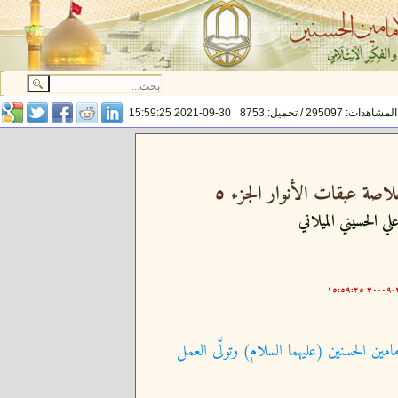
المشاهدات: 295097 / تحميل: 8753
2021-09-30 15:59:25
اصة عبقات الأنوار الجزء ٥
لي الحسيني الميلاني
٢٠
امين الحسنين (عليهما السلام) وتولَّى العمل