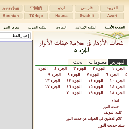
العربية
فارسی
اردو
中国的
ภาษาไทย
Bosnian
Türkçe
Hausa
Swahili
Azəri
الصفحة الأصلية
المكتبة الإسلامية
المقالات
المكتبة الصوتية
معرض الصور
نفحات الأزهار في خلاصة عبقات الأنوار
الجزء ٥
الفهرس
معلومات
بحث
الجزء ١
الجزء ٢
الجزء ٣
الجزء ٤
الجزء
٥
الجزء ٦
الجزء ٧
الجزء ٨
الجزء ٩
الجزء ١٠
الجزء ١١
الجزء ١٢
الجزء ١٣
الجزء ١٤
الجزء ١٥
الجزء ١٦
الجزء ١٧
الجزء ١٨
الجزء ١٩
الجزء ٢٠
اهداء
حديث النور
كلمة المؤلف
كلام الدهلوي في الجواب عن حديث النور
سند حديث النور