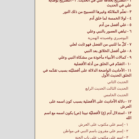
١ - التصريح بخلافة علي في الحديث: ٢ - التصريح بوصاية
علي في الحديث
٣ - تعلّم الملائكة وغيرها التسبيح من ذلك النور
٤ - لولا الخمسة لما خلق آدم
٥ - علي أفضل من آدم
٦ - تباهي العصور بالنبي وعلي
البوصيري وقصيدته الهمزية
٧ - كلّ ما للنبي من الفضل فهو ثابت لعلي
٨ - علي أفضل الخلائق بعد النبي
٩ - كمالات الأنبياء مأخوذة من مشكاة النبي وعلي
١٠ - التقدّم في الخلق من أدلة الأفضلية
١١ - الأحاديث الواضحة الدلالة على أفضليّته بسبب تقدّمه في
الخلق الحديث الأول
الحديث الثاني
الحديث الثالث الحديث الرابع
الحديث الخامس
١٢ - دلالة الأحاديث على الأفضلية بسبب كون اسمه على
العرش
١٣ - استدلال آدم (ع) لأفضليّة نبينا (ص) بكون اسمه مع اسم
الله
١ - إسم علي مكتوب على العرش
٢ - إسم علي مقرون باسم النبي في مواطن
٣ - اسم علي مكتوب على باب الجنة