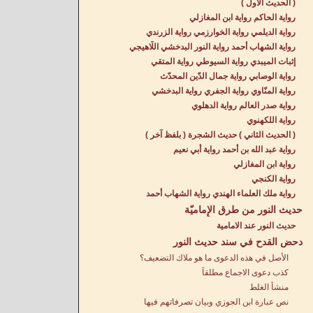
( الحديث الأول )
رواية الحاكم رواية ابن المغازلي
رواية الديلمي رواية الخوارزمي رواية الزرندي
رواية الشهاب أحمد رواية النور البدخشي اللّاهيجي
إثبات الميبدي رواية السيوطي رواية المتقي
رواية الوصابي رواية جمال الدّين المحدّث
رواية المنّاوي رواية الجفري رواية البدخشي
رواية صدر العالم رواية الدهلوي
رواية اللكهنوي
( الحديث الثاني ) حديث الشجرة ( بلفظ آخر )
رواية عبد الله بن أحمد رواية أبي نعيم
رواية ابن المغازلي
رواية الكنجي
رواية ملك العلماء الهندي رواية الشهاب أحمد
حديث النور من طرق الإِماميّة
حديث النور عند الامامية
دحض القدح في سند حديث النور
الأصل في هذه الدعوى ما هو ملاك التضعيف؟
كذب دعوى الاجماع مطلقاً
منشأ الغلط
نص عبارة ابن الجوزي وبيان تصرفاتهم فيها