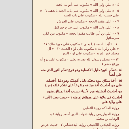
٤ - « علي ولي الله » مكتوب على أبواب الجنة
٥ - « على ولي الله » مكتوب على باب الجنة بالذهب ٦ - «
علي حبيب الله » مكتوب على باب الجنة
٧ - « على مقيم الحجة » مكتوب على العرش
٨ - « علي ولي الله » مكتوب على جناح جبرائيل
٩ - « علي بن أبي طالب مقيم الحجة » مكتوب بين كفّي
صرصائيل
١٠ - « أيّد الله محمّداً بعلي » مكتوب على جبهة ملك: ١١ -
« علي ولي الله » مكتوب على لواء الحمد: ١٢ - « آل
محمّد خير البرية » مكتوب على لواء النور
١٣ - « محمّد رسول الله نصرته بعلي » مكتوب على درةٍ أو
ورقةٍ خضراء
١٤ - تقدّم النبوة دليل الأفضلية وهو فرع تقدّم النور الذي منه
علي أيضاً
١٥ - أخذ ميثاق نبوة محمّد دليل أفضليّة وهو دليل أفضلية
علي من أحاديث أخذ ميثاقه متفرعاً على تقدّم خلقه (ص)
من أحاديث أفضليته من الأنبياء بسبب أخذ الميثاق منهم
أحاديث في ولاية علي وميثاق إمامته ١ - حديث بعث الأنبياء
على ولاية علي
رواية الحاكم رواية الثعلبي
رواية الخوارزمي رواية شهاب الدين أحمد رواية عبد
الوهاب بن محمّد
رواية الجيلاني اللاهيجي رواية البدخشاني ٢ - حديث عرض