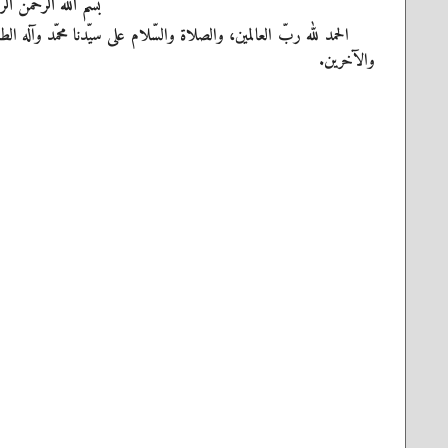
بسم الله الرحمن الر
الحمد لله ربّ العالمين، والصلاة والسّلام على سيّدنا محمّد وآله ال
والآخرين.