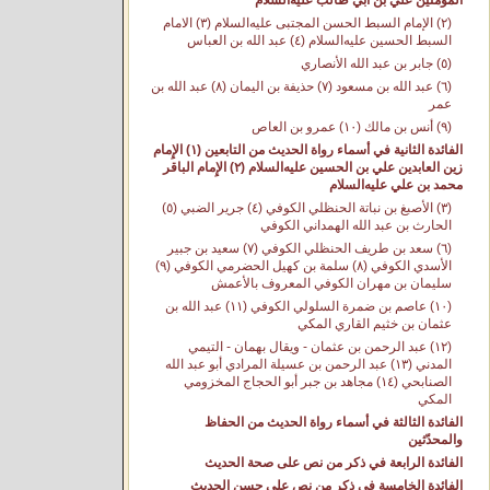
المؤمنين علي بن أبي طالب عليه‌السلام
(٢) الإمام السبط الحسن المجتبى عليه‌السلام (٣) الامام
السبط الحسين عليه‌السلام (٤) عبد الله بن العباس
(٥) جابر بن عبد الله الأنصاري
(٦) عبد الله بن مسعود (٧) حذيفة بن اليمان (٨) عبد الله بن
عمر
(٩) أنس بن مالك (١٠) عمرو بن العاص
الفائدة الثانية في أسماء رواة الحديث من التابعين (١) الإِمام
زين العابدين علي بن الحسين عليه‌السلام (٢) الإِمام الباقر
محمد بن علي عليه‌السلام
(٣) الأصبغ بن نباتة الحنظلي الكوفي (٤) جرير الضبي (٥)
الحارث بن عبد الله الهمداني الكوفي
(٦) سعد بن طريف الحنظلي الكوفي (٧) سعيد بن جبير
الأسدي الكوفي (٨) سلمة بن كهيل الحضرمي الكوفي (٩)
سليمان بن مهران الكوفي المعروف بالأعمش
(١٠) عاصم بن ضمرة السلولي الكوفي (١١) عبد الله بن
عثمان بن خثيم القاري المكي
(١٢) عبد الرحمن بن عثمان - ويقال بهمان - التيمي
المدني (١٣) عبد الرحمن بن عسيلة المرادي أبو عبد الله
الصنابحي (١٤) مجاهد بن جبر أبو الحجاج المخزومي
المكي
الفائدة الثالثة في أسماء رواة الحديث من الحفاظ
والمحدّثين
الفائدة الرابعة في ذكر من نص على صحة الحديث
الفائدة الخامسة في ذكر من نص على حسن الحديث