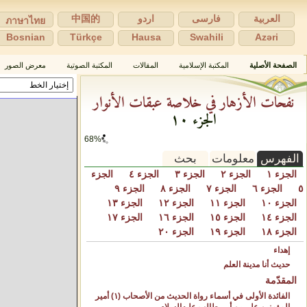
العربية
فارسی
اردو
中国的
ภาษาไทย
Bosnian
Türkçe
Hausa
Swahili
Azəri
الصفحة الأصلية
المكتبة الإسلامية
المقالات
المكتبة الصوتية
معرض الصور
نفحات الأزهار في خلاصة عبقات الأنوار
الجزء ١٠
68%
الفهرس
معلومات
بحث
الجزء ١
الجزء ٢
الجزء ٣
الجزء ٤
الجزء
٥
الجزء ٦
الجزء ٧
الجزء ٨
الجزء ٩
الجزء ١٠
الجزء ١١
الجزء ١٢
الجزء ١٣
الجزء ١٤
الجزء ١٥
الجزء ١٦
الجزء ١٧
الجزء ١٨
الجزء ١٩
الجزء ٢٠
إهداء
حديث أنا مدينة العلم
المقدّمة
الفائدة الأولى في أسماء رواة الحديث من الأصحاب (١) أمير