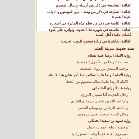
الفائدة السادسة في ذكر من أرسله إرسال المسلّم
الفائدة السابعة في ذكر من وصف أمير المؤمنين بـ « باب
مدينة العلم »
الفائدة الثامنة في ذكر من نظم هذه المأثرة في أشعاره
الفائدة التاسعة في شهرة هذا الحديث وتواتره على ضوء
كلمات علماء أهل السنة
الفائدة العاشرة في زيادة توضيح لثبوت الحديث
سند حديث مدينة العلم
رواية الامام الرضا عليه‌السلام
صحيفة الرضا من الأصول المعتبرة
ترجمة السندي من رواة الصحيفة
رواية الامام الرضا عليه‌السلام بلفظ آخر شأن هذا الاسناد
الامام الرضا عليه‌السلام معصوم من الخطأ
رواية عبد الرزاق الصّنعاني
رجال الحديث أمّا سفيان الثوري
وأما عبد الله بن عثمان بن خثيم القاري
وأما عبد الرحمن بن بهمان المدني
رجال السند تصحيح يحيى بن معين
رواية سويد بن سعيد الحدثاني
ترجمته: رواية أحمد بن حنبل
متى روى أحمد حديثاً وجب المصير إليه