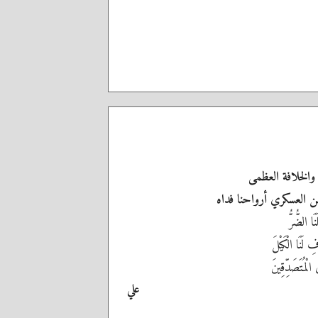
والخلافة العظمى
حسن العسكري أرواحنا فداه
نَا الضُّرُّ
 لَنَا الْكَيْلَ
 الْمُتَصَدِّقِينَ
علي