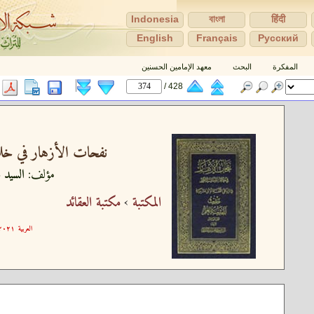
Indonesia
বাংলা
हिंदी
English
Français
Pусский
المفكرة
البحث
معهد الإمامين الحسنين
428 /
نفحات الأزهار في خلاص
مؤلف:
السيد ع
المكتبة
›
مكتبة العقائد
العربية
٢١-١٢-٠١ ١٦:٠٢:٢١