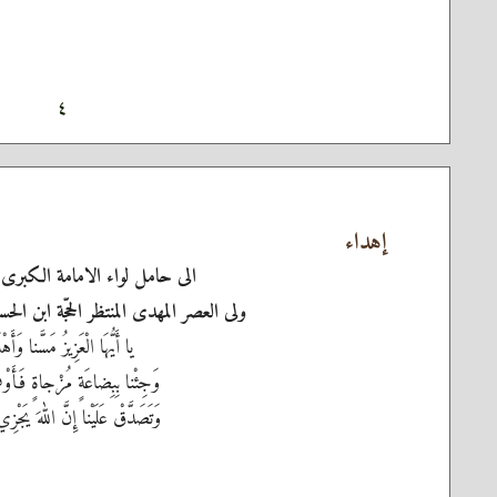
٤
إهداء
الى حامل لواء الامامة الكبرى 
ولى العصر المهدى المنتظر الحجّة ابن ال
يا أَيُّهَا الْعَزِيزُ مَسَّنا وَأَهْلَ
وَجِئْنا بِبِضاعَةٍ مُزْجاةٍ فَأَوْفِ
وَتَصَدَّقْ عَلَيْنا إِنَّ اللهَ يَجْزِي