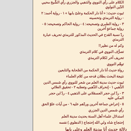
الكلام على رأي النووي والذهبي والجزري رأي الشَّيخ محيي
الدّين النواوي
ثبوت حديث: « أنا دار الحكمة وعلىّ بابها » ١ - رواية أحمد: ٢
- رواية الترمذي وتحسينه
٣ - رواية الطبري وتصحيحه: ٤ - رواية الحاكم وتصحيحه: ٥ -
رواية جماعةٍ آخرين
ردّ نسبة القدح في الحديث المذكور للترمذي تحريف عبارة
الترمذي
وكم له من نظير!!
تصرُّف النووي في كلام الترمذي
تحريف آخر لكلام الترمذي
توهّم النووي
رواة حديث أنا دار الحكمة من الصّحابة والتابعين
نتيجة البحث بطلان قدحه من كلام العلماء
ثبوت حديث مدينة العلم من شعر للنووي رأي شمس الدين
الذّهبي ١ - إنحراف الذّهبي وتعصّبه ٢ - تحقيق العلائي
٣ - ردّ ابن حجر العسقلاني على الذهبي ٤ - ردّ ابن حجر
المكي عليه
٥ - إعراض جماعة آخرين وردّهم عليه ٦ - من آيات علوّ الحق
رأي شمس الدين الجزري
استدلال علماء أهل السنة بحديث مدينة العلم
إحتجاج شاه ولي الله إحتجاج ( الدهلوي ) نفسه
دلالة حديث أنا مدينة العلم وعلي بابها