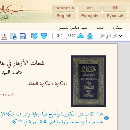
Indonesia
বাংলা
हिंदी
English
Français
Pусский
المفكرة
البحث
معهد الإمامين الحسنين
362 /
نفحات الأزهار في خلاص
مؤلف:
السيد ع
المكتبة
›
مكتبة العقائد
العربية
٢١-١٢-٢١ ١٠:٠٣:٢٤
هذا الكتاب نشر الكترونيا وأخرج فنيّا برعاية وإشراف شبكة الإم
عليه ضبطاً وتصحيحاً وترقيماً قسم اللجنة العلمية في الشبكة