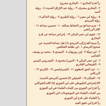
ردّ قدح البخاري ١ - البخاري مجروح
٢ - البخاري منحرف ٣ - رواية عبد الرّزاق الحديث ٤ - رواية
أحمد
٥ - رواية ابن معين ٦ - رواية الطبري ٧ - رواية الحاكم ٨ -
رواية الترمذي
٩ - جزم جماعةٍ من الحفاظ بصحّته ١٠ - تحسين جماعة ١١ -
كلام الزركشي
١٢ - فتوى ابن حجر المكي ١٣ - إعراض جماعة عن قدح
البخاري
ردُّ نسبة القدح إلى الترمذي (١) نقل جماعة الحديث عن
صحيح الترمذي ١ - ابن طلحة الشافعي
٢ - ابن تيميّة ٣ - إبن روزبهان ٤ - الميبدي ٥ - محمد بن يوسف
الشامي
٦ - ابن حجر المكي ٧ - الميرزا مخدوم ٨ - العيدروس اليمني
٩ - الشيخاني القادري
١٠ - عبد الحق الدهلوي ١١ - الشبراملسي ١٢ - الكردي ١٣ -
الزرقاني
١٤ - الصبّان ١٥ - العجيلي (٢) تحسين الترمذي الحديث
(٣) إعتراض السّيوطي على ابن الجوزي (٤) كلام الشوكاني
ردُّ قدح ابن الجوزي من كلمات العلماء في ابن الجوزي
من كلمات العلماء في الموضوعات لابن الجوزي
ردّ العلماء على قدح ابن الجوزي
ردّ قدح ابن دقيق العيد