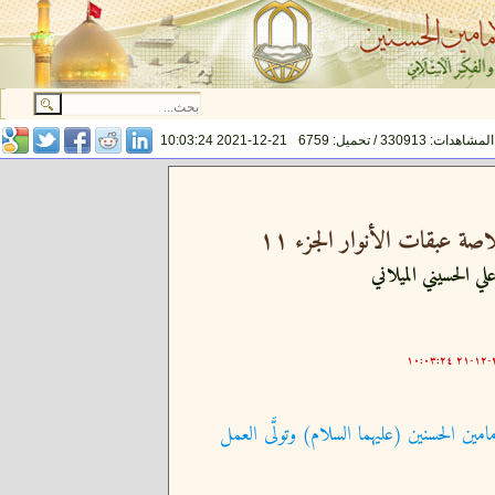
المشاهدات: 330913 / تحميل: 6759
2021-12-21 10:03:24
ة عبقات الأنوار الجزء ١١
لي الحسيني الميلاني
٢٠
امين الحسنين (عليهما السلام) وتولَّى العمل