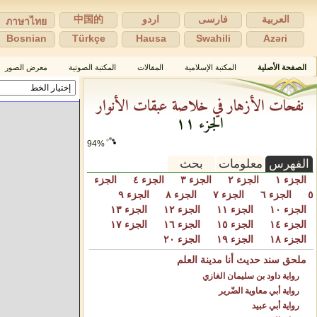
العربية
فارسی
اردو
中国的
ภาษาไทย
Bosnian
Türkçe
Hausa
Swahili
Azəri
الصفحة الأصلية
المكتبة الإسلامية
المقالات
المكتبة الصوتية
معرض الصور
نفحات الأزهار في خلاصة عبقات الأنوار
الجزء ١١
94%
الفهرس
معلومات
بحث
الجزء ١
الجزء ٢
الجزء ٣
الجزء ٤
الجزء
٥
الجزء ٦
الجزء ٧
الجزء ٨
الجزء ٩
الجزء ١٠
الجزء ١١
الجزء ١٢
الجزء ١٣
الجزء ١٤
الجزء ١٥
الجزء ١٦
الجزء ١٧
الجزء ١٨
الجزء ١٩
الجزء ٢٠
ملحق سند حديث أنا مدينة العلم
رواية داود بن سليمان الغازي
رواية أبي معاوية الضّرير
رواية أبي عبيد