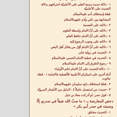
١ - دلالة حديث مدينة العلم على الأعلميّة اعترافهم بدلالة
الحديث على الأعلميّة
قصّة إستخلاف آدم عليه‌السلام
المشابهة بين علي وآدم عليهما‌السلام
٢ - دلالته على العصمة
٣ - دلالته على أنّ الامام واسطة العلوم
٤ - دلالته على أنّ الامام حافظ العلم
٥ - دلالته على وجوب الرجوع إليه
٦ - دلالته على أنّ الامام أوّل من يقاتل أهل البغي
٧ - الحديث في رواية جابر
٨ - الحديث في خطبة الامام الحسن عليه‌السلام
٩ - رجوع الطرق إلى الامام عليه‌السلام
١٠ - دلالة الحديث على أنّ الامام خاتم الأولياء
أدلة أخرى على استلزام الأعلمية للأفضلية فالامامة ١ - قصّة
جالوت
٢ - قصّة استخلاف داود سليمان عليهما‌السلام
٣ - حديث: من استعمل عاملاً ٤ - الدليل من الأشعار المرويّة
٥ - قول عمر: لو أدركت معاذ بن جبل
دحض المعارضة بـ « ما صبّ الله شيئاً في صدري إلّا
وصببته في صدر أبي بكر »
١ - الحديث مختلق