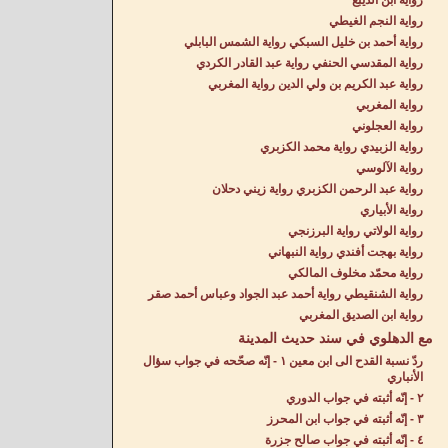
رواية ابن الديبع
رواية النجم الغيطي
رواية أحمد بن خليل السبكي رواية الشمس البابلي
رواية المقدسي الحنفي رواية عبد القادر الكردي
رواية عبد الكريم بن ولي الدين رواية المغربي
رواية المغربي
رواية العجلوني
رواية الزبيدي رواية محمد الكزبري
رواية الآلوسي
رواية عبد الرحمن الكزبري رواية زيني دحلان
رواية الأبياري
رواية الولاتي رواية البرزنجي
رواية بهجت أفندي رواية النبهاني
رواية محمّد مخلوف المالكي
رواية الشنقيطي رواية أحمد عبد الجواد وعباس أحمد صقر
رواية ابن الصديق المغربي
مع الدهلوي في سند حديث المدينة
ردّ نسبة القدح الى ابن معين ١ - إنّه صحّحه في جواب سؤال
الأنباري
٢ - إنّه أثبته في جواب الدوري
٣ - إنّه أثبته في جواب ابن المحرز
٤ - إنّه أثبته في جواب صالح جزرة