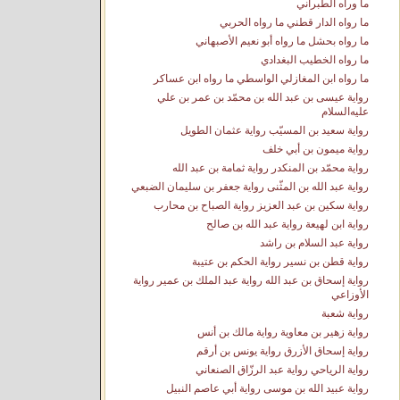
ما وراه الطبراني
ما رواه الدار قطني ما رواه الحربي
ما رواه بحشل ما رواه أبو نعيم الأصبهاني
ما رواه الخطيب البغدادي
ما رواه ابن المغازلي الواسطي ما رواه ابن عساكر
رواية عيسى بن عبد الله بن محمّد بن عمر بن علي
عليه‌السلام
رواية سعيد بن المسيّب رواية عثمان الطويل
رواية ميمون بن أبي خلف
رواية محمّد بن المنكدر رواية ثمامة بن عبد الله
رواية عبد الله بن المثّنى رواية جعفر بن سليمان الضبعي
رواية سكين بن عبد العزيز رواية الصباح بن محارب
رواية ابن لهيعة رواية عبد الله بن صالح
رواية عبد السلام بن راشد
رواية قطن بن نسير رواية الحكم بن عتيبة
رواية إسحاق بن عبد الله رواية عبد الملك بن عمير رواية
الأوزاعي
رواية شعبة
رواية زهير بن معاوية رواية مالك بن أنس
رواية إسحاق الأزرق رواية يونس بن أرقم
رواية الرياحي رواية عبد الرزّاق الصنعاني
رواية عبيد الله بن موسى رواية أبي عاصم النبيل