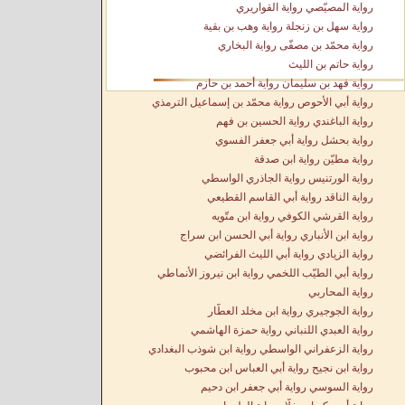
رواية المصيّصي رواية القواريري
رواية سهل بن زنجلة رواية وهب بن بقية
رواية محمّد بن مصفّى رواية البخاري
رواية حاتم بن الليث
رواية فهد بن سليمان رواية أحمد بن حازم
رواية أبي الأحوص رواية محمّد بن إسماعيل الترمذي
رواية الباغندي رواية الحسين بن فهم
رواية بحشل رواية أبي جعفر الفسوي
رواية مطيّن رواية ابن صدقة
رواية الورتنيس رواية الجاذري الواسطي
رواية الناقد رواية أبي القاسم القطيعي
رواية القرشي الكوفي رواية ابن متّويه
رواية ابن الأنباري رواية أبي الحسن ابن سراج
رواية الزيادي رواية أبي الليث الفرائضي
رواية أبي الطيّب اللخمي رواية ابن نيروز الأنماطي
رواية المحاربي
رواية الجوجيري رواية ابن مخلد العطّار
رواية العبدي اللنباني رواية حمزة الهاشمي
رواية الزعفراني الواسطي رواية ابن شوذب البغدادي
رواية ابن نجيح رواية أبي العباس ابن محبوب
رواية السوسي رواية أبي جعفر ابن دحيم