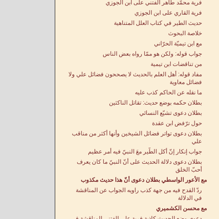
فرية محمّد طاهر الفتني على ابن الجوزي
فرية القاري على ابن الجوزي
حديث الطير في كتاب العلل المتناهية
خلاصة البحوث
مع ابن تيميّة الحرّاني
جواب قوله: ولكن هو ممّا رواه بعض الناس
من تناقضات ابن تيمية
مفاد قوله: أهل العلم بالحديث لا يصححون فضائل علي ولا
فضائل معاوية
ما نقله عن الحاكم كذب عليه
بطلان حكمه بوضع حديث: تقاتل الناكثين
بطلان دعوى تشيّع النسائي
حول ترّفض ابن عقدة
بطلان دعوى تواتر فضائل الشيخين وأنها أكثر من مناقب
علي
جواب إنكار إنّ أكل الطّير معَ النبيّ فيه أمر عظيم
بطلان دعوى دلالة الحديث على أنّ النبيّ ما كان يعرف
أحبّ الخلق
مع الأعور الواسطي بطلان دعوى أنّ هذا حديث مكذوب
ردّ القدح فيه من جهة كذب راويه الجواب عن المناقشة
في الدلالة
مع محسن الكشميري
دعوى وضع الحديث كاذبة فرية على الفتني المناقشة في