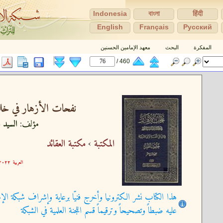
Indonesia
বাংলা
हिंदी
English
Français
Pусский
المفكرة
البحث
معهد الإمامين الحسنين
460 /
نفحات الأزهار في خلاص
مؤلف:
السيد ع
المكتبة
›
مكتبة العقائد
العربية
٢٢-٠٢-١٥ ١٠:٢٦:٠٤
هذا الكتاب نشر الكترونيا وأخرج فنيّا برعاية وإشراف شبكة الإم
عليه ضبطاً وتصحيحاً وترقيماً قسم اللجنة العلمية في الشبكة