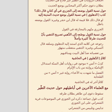
اختلاف الرّوايات في الطير غير قادح في الحديث
بطلان دعوى حكم أكثر المحدّثين بوضع الحديث
حول نسبة القول بوضعه إلى الجزري في أي كتابٍ قال ذلك؟
كذب ( الدهلوي ) في نسبة القول بوضع حديث المدينة إليه
لو قال ذلك فلا قيمة له قال ابن حجر وغيره: القول بوضعه
باطل
الجزري متّهم بالمجازفة في القول
حول نسبة القول بوضَعه إلى الذّهبي تصريح الذهبي بأنّ
للحديث طرقاً كثيرة وأصلاً
رجوعه عن كلامه الذي استند إليه الدهلوي وسلفه قال
السبكي وغيره: الذهبي متعصّب متهوّر
من تعصباته ضدّ أهل البيت ومناقبهم
كلامُ ( الدّهلوي ) في الحاشية
كذِبُ « أنس » موجود في روايات أهل السنّة استدلال
الإِماميّة بروايته من باب الإِلزام
الفضل ما شهدت به الأعداء رواية غير « أنس » من
الصّحابة
كلامٌ آخر له في الحاشية
مع العلماء الآخرين في أباطيلهم حول حديث الطَّير
سقوط دعوى ابن طاهر بطلان طرقه
كذب قول جماعة: ذكره ابن الجوزي في الموضوعات فرية
الشعراني على ابن الجوزي
تدليس وتلبيس من الشعراني