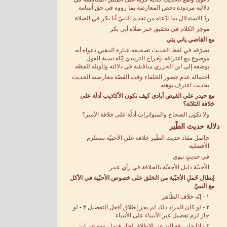
دلالته مردودة دحض المعارضة بما رووه في حق اُسامة
ردّ الاستدلال بما ادّعاه من تقديم النبيّ أبا بكر في الصلاة
موجز الكلام في تحقيق خبر صلاة أبي بكر
مع القاضي پاني پتي
تصرّفه في لفظ الحديث تصحيفه عبارة الذهبي دعواه أنه
موضوع مع اعترافه بإخراج الترمذي إيّاه نسبة القول
بوضعه إلى ابن الجزري مناقشة في دلالته وتأويله للفظه
احتماله عدم حضور الخلفاء وقت القصّة معارضته الحديث
بحديث اعترف بوهنه
مع حيدر علي الفيض آبادي كيف تكون الأكاذيب أدلّة على
خلافة الثلاثة؟
ولا تكون الصحاح والمتواترات أدلّة على خلافة الأمير؟
دلالة حديث الطَّير
حاصل مفاد حديث الطّير خلافة علي الأحبيّة تستلزم
الأفضلية
في حديثٍ نبوي
الأحبيّة دليل الأحقيّة بالخلافة في رأي عمر
إبطال حُملِ الأحبّية من الخلق على خصوص الأحبّية في الأكل
مع النبيّ
١ - إنّه خلاف الظّاهر
٢ - لو كان المراد ذلك لم يجز إطلاق أفعل التفضيل ٣ - لو
جاز لزم تفضيل غير الأنبياء على الأنبياء
٤ - إذا جاز رفع اليد عن الإِطلاق لجاز فيما رووه عن ابن