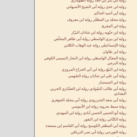
رواية أبي بكر ابن خلّاد رواية الطوماري
رواية ابن عدي رواية أبي الشيخ الأصبهاني
رواية أبي أحمد الحاكم
رواية محمّد بن المظفّر رواية ابن معروف
رواية ابن المقرئ
رواية ابن حيّويه رواية ابن شاذان البزّاز
رواية ابن بيري الواسطي رواية أبي طاهر المخلّص
رواية الإسماعيلي رواية عبد الوهاب الكلابي
رواية ابن طاوان
رواية المعدّل الواسطي رواية ابن النجار التميمي الكوفي
رواية البرجي
رواية ابن البيّع رواية ابن أبي الجراح المروزي
رواية أبي علي ابن شاذان رواية السّهمي
رواية ابن السمسار
رواية أبي طالب السّوادي رواية ابن العشّاري الحربي
البغدادي
رواية أبي سعد الجنزرودي رواية أبي محمّد الجوهري
رواية سبط بحرويه رواية ابن الآبنوسي
رواية أبو الحسن الحسن آبادي رواية ابن المهتدي
رواية الكتّاني رواية ابن النقور
رواية أبي المظفر الكوسج رواية أبي القاسم ابن مسعدة
رواية الغورجي رواية أبي نصر الترياقي