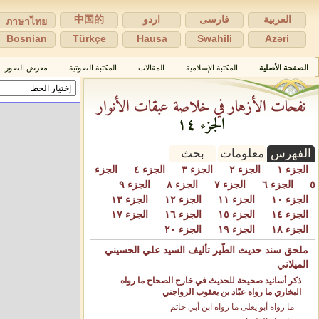
العربية
فارسی
اردو
中国的
ภาษาไทย
Bosnian
Türkçe
Hausa
Swahili
Azəri
الصفحة الأصلية
المكتبة الإسلامية
المقالات
المكتبة الصوتية
معرض الصور
نفحات الأزهار في خلاصة عبقات الأنوار
الجزء ١٤
الفهرس
معلومات
بحث
الجزء ١
الجزء ٢
الجزء ٣
الجزء ٤
الجزء
٥
الجزء ٦
الجزء ٧
الجزء ٨
الجزء ٩
الجزء ١٠
الجزء ١١
الجزء ١٢
الجزء ١٣
الجزء ١٤
الجزء ١٥
الجزء ١٦
الجزء ١٧
الجزء ١٨
الجزء ١٩
الجزء ٢٠
ملحق سند حديث الطّير تأليف السيد علي الحسيني
الميلاني
ذكر أسانيد صحيحة للحديث في خارج الصحاح ما رواه
البخاري ما رواه عبّاد بن يعقوب الرواجني
ما رواه أبو يعلى ما رواه ابن أبي حاتم