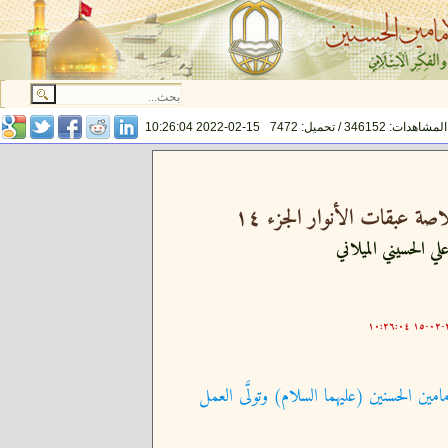
المشاهدات: 346152 / تحميل: 7472
2022-02-15 10:26:04
ة عبقات الأنوار الجزء ١٤
لي الحسيني الميلاني
٢٠
امين الحسنين (عليهما السلام) وتولَّى العمل