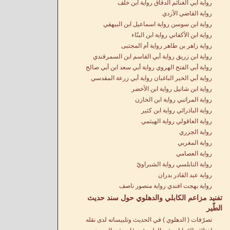
رواية أبي الغنائم الدقاق رواية ابن خلف
رواية القاضي الأزدي
رواية ابن سوسن رواية اسماعيل ابن البيهقي
رواية ابن الأكفاني رواية ابن البنّاء
رواية زاهر بن طاهر رواية أُم المجتبى
رواية ابن زريق رواية أبي القاسم ابن السمرقندي
رواية أبي الفتح الهروي رواية أبي سعد ابن أبي صالح
رواية أبي الخير الباغبان رواية أبي زرعة المقدسي
رواية ابن شاتيل رواية ابن الأخضر
رواية المراتبي رواية ابن الخازن
رواية الباذرائي رواية ابن كثير
رواية العاقولي رواية الهيثمي
رواية الجزري
رواية المغربي
رواية العصامي
رواية النابلسي رواية الشبراويّ
رواية عبد القادر بدران
رواية بهجت افندي رواية منصور ناصف
تفنيد مزاعم الكابلي والدهلوي حول سند حديث
الطّير
تصرّفات ( الدهلوي ) في الحديث وتلبيساته لدى نقله