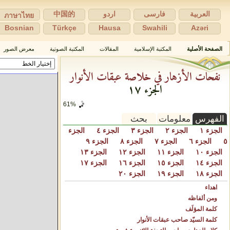
العربية
فارسی
اردو
中国的
ภาษาไทย
Bosnian
Türkçe
Hausa
Swahili
Azəri
الصفحة الأصلية
المكتبة الإسلامية
المقالات
المكتبة الصوتية
معرض الصور
نفحات الأزهار في خلاصة عبقات الأنوار
الجزء ١٧
61%
الفهرس
معلومات
بحث
الجزء ١
الجزء ٢
الجزء ٣
الجزء ٤
الجزء
٥
الجزء ٦
الجزء ٧
الجزء ٨
الجزء ٩
الجزء ١٠
الجزء ١١
الجزء ١٢
الجزء ١٣
الجزء ١٤
الجزء ١٥
الجزء ١٦
الجزء ١٧
الجزء ١٨
الجزء ١٩
الجزء ٢٠
اهداء
ومن ألفاظه
كلمة المؤلِّف
كلمة السيّد صاحب عبقات الأنوار