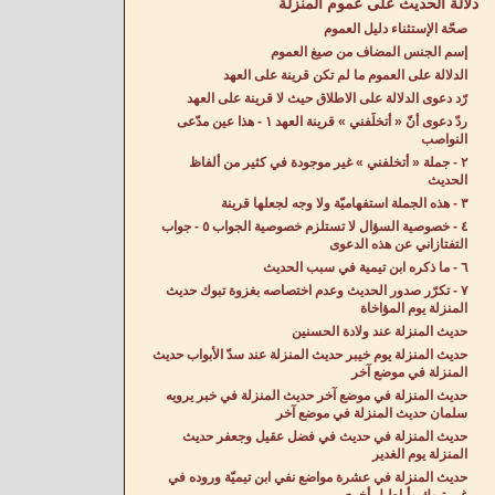
دلالة الحديث على عموم المنزلة
صحّة الإستثناء دليل العموم
إسم الجنس المضاف من صيغ العموم
الدلالة على العموم ما لم تكن قرينة على العهد
رّد دعوى الدلالة على الاطلاق حيث لا قرينة على العهد
ردّ دعوى أنّ « أتخلّفني » قرينة العهد ١ - هذا عين مدّعى
النواصب
٢ - جملة « أتخلفني » غير موجودة في كثير من ألفاظ
الحديث
٣ - هذه الجملة استفهاميّة ولا وجه لجعلها قرينة
٤ - خصوصية السؤال لا تستلزم خصوصية الجواب ٥ - جواب
التفتازاني عن هذه الدعوى
٦ - ما ذكره ابن تيمية في سبب الحديث
٧ - تكرّر صدور الحديث وعدم اختصاصه بغزوة تبوك حديث
المنزلة يوم المؤاخاة
حديث المنزلة عند ولادة الحسنين
حديث المنزلة يوم خيبر حديث المنزلة عند سدّ الأبواب حديث
المنزلة في موضعٍ آخر
حديث المنزلة في موضع آخر حديث المنزلة في خبر يرويه
سلمان حديث المنزلة في موضع آخر
حديث المنزلة في حديث في فضل عقيل وجعفر حديث
المنزلة يوم الغدير
حديث المنزلة في عشرة مواضع نفي ابن تيميّة وروده في