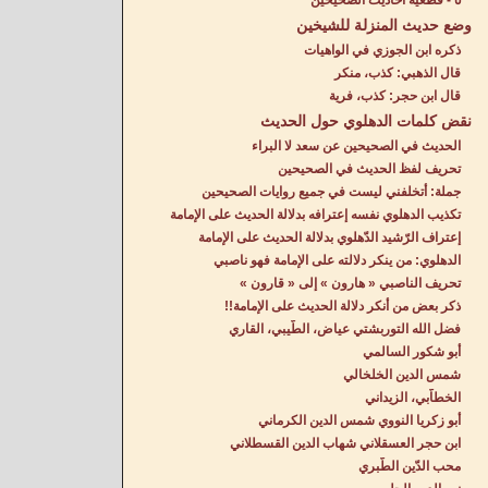
٥ - قطعيّة أحاديث الصّحيحين
وضع حديث المنزلة للشيخين
ذكره ابن الجوزي في الواهيات
قال الذهبي: كذب، منكر
قال ابن حجر: كذب، فرية
نقض كلمات الدهلوي حول الحديث
الحديث في الصحيحين عن سعد لا البراء
تحريف لفظ الحديث في الصحيحين
جملة: أتخلفني ليست في جميع روايات الصحيحين
تكذيب الدهلوي نفسه إعترافه بدلالة الحديث على الإمامة
إعتراف الرّشيد الدّهلوي بدلالة الحديث على الإمامة
الدهلوي: من ينكر دلالته على الإمامة فهو ناصبي
تحريف الناصبي « هارون » إلى « قارون »
ذكر بعض من أنكر دلالة الحديث على الإمامة!!
فضل الله التوربشتي عياض، الطّيبي، القاري
أبو شكور السالمي
شمس الدين الخلخالي
الخطاّبي، الزيداني
أبو زكريا النووي شمس الدين الكرماني
ابن حجر العسقلاني شهاب الدين القسطلاني
محب الدّين الطّبري