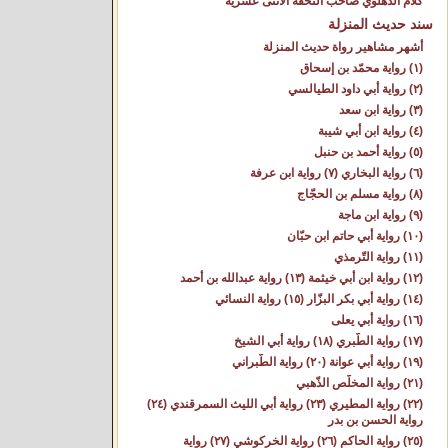
كلام الدهلوي صاحب التحفة الاثنى عشرية
سند حديث المنزلة
أشهر مشاهير رواة حديث المنزلة
(١) رواية محمّد بن إسحاق
(٢) رواية أبي داود الطيالسي
(٣) رواية ابن سعد
(٤) رواية ابن أبي شيبة
(٥) رواية أحمد بن حنبل
(٦) رواية البخاري (٧) رواية ابن عرفة
(٨) رواية مسلم بن الحجّاج
(٩) رواية ابن ماجة
(١٠) رواية أبي حاتم ابن حبّان
(١١) رواية التّرمذي
(١٢) رواية ابن أبي خيثمة (١٣) رواية عبدالله بن أحمد
(١٤) رواية أبي بكر البزّار (١٥) رواية النسائي
(١٦) رواية أبي يعلى
(١٧) رواية الطّبري (١٨) رواية أبي الشيخ
(١٩) رواية أبي عوانة (٢٠) رواية الطّبراني
(٢١) رواية المخلّص الذّهبي
(٢٢) رواية المطيري (٢٣) رواية أبي الليث السمرقندي (٢٤)
رواية الحسن بن بدر
(٢٥) رواية الحاكم (٢٦) رواية الخركوشي (٢٧) رواية