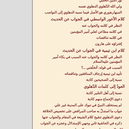
نور الدين الحلبي
ولي الله الدّهلوي الدهلوي نفسه
السهارنفوري هو الأصل فيما نسبه الدهلوي إلى النواصب
كلام الأعور الواسطي في الجواب عن الحديث
النظر في كلامه والجواب عنه
في كلامه مطاعن لعلي أمير المؤمنين
في كلامه تناقضات
إفتراؤه على هارون
كلام ابن تيمية في الجواب عن الحديث
النظر في كلامه والجواب عنه السبب في بكاء أمير
المؤمنين عليه‌السلام
السبب في قوله: أتخلّفني ...؟
تأييد ابن تيمية إرجاف المنافقين وتناقضاته
نسبة إلى الصحيحين كاذبة
العودُ إلى كلمات الدّهلوي
نسبة إلى أهل السّير كاذبة
دعوى الإجماع منهم كاذبة
لم يستخلف النبيّ في تبوك على المدينة غير علي
جواب ما استدلّ به صاحب المرافض على تخصيص الخلافة
دعوى الدهلوي تنقيح كلام الشيعة في المقام والجواب عنها
ذكره في الحاشية ثاني وجهي الإستدلال وعجزه عن الجواب