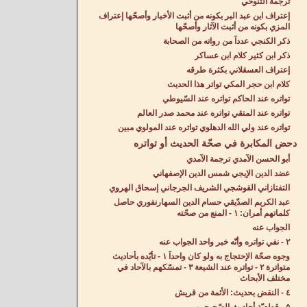
ترجمة التنوخي
إعتراف ابن عبد البر بكونه من أثبت الأخبار وأصحّها إعتراف
المزي بكونه من أثبت الآثار وأصحّها
ذكر الكنجي عدداً من رواته من الصحابة
ذكر ابن كثير كلام ابن عساكر
إعتراف العسقلاني بكثرة طرقه
كلام ابن حجر المكي تواتر هذا الحديث
تواتره عند الحاكم تواتره عند السّيوطي
تواتره عند المتقي تواتره عند محمد صدر العالم
تواتره عند ولي الله الدهلوي تواتره عند المولوي مبين
دحض المكابرة في صحّة الحديث أو تواتره
أبو الحسن الآمدي ترجمة الآمدي
عضد الدين الإيجي شمس الدين الإصفهاني
التفتازاني القوشجي الشريف الجرجاني إسحاق الهروي
عبد الكريم الصدّيقي حسام الدين السهارنفوري حاصل
كلماتهم أمران: ١ - المنع من صحّته
الجواب عنه
٢ - نفي تواتره وأنّه خبر واحد الجواب عنه
وجوه صحّة الإحتجاج به ولو كان واحداً ١ - تأيّده بأحاديث
متواترة ٢ - تواتره عند الشيعة ٣ - تمسّكهم بالآحاد في
مختلف الأبحاث
٤ - النقض بحديث: الأئمة من قريش