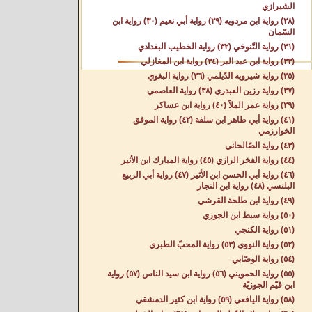
الشيرازي
(٢٨) رواية ابن مردويه (٢٩) رواية أبي نعيم (٣٠) رواية ابن
السّمان
(٣١) رواية التّنوخي (٣٢) رواية الخطيب البغدادي
(٣٣) رواية ابن عبد البر (٣٤) رواية ابن المغازلي
(٣٥) رواية شيرويه الدّيلمي (٣٦) رواية البغوي
(٣٧) رواية رزين العبدري (٣٨) رواية العاصمي
(٣٩) رواية عمر الملاّ (٤٠) رواية ابن عساكر
(٤١) رواية أبي طاهر ابن سلفة (٤٢) رواية الموفق
الخوارزمي
(٤٣) رواية الصّالحاني
(٤٤) رواية الفخر الرازي (٤٥) رواية المبارك ابن الأثير
(٤٦) رواية أبي الحسن ابن الأثير (٤٧) رواية أبي الربيع
البلنسي (٤٨) رواية ابن النجار
(٤٩) رواية ابن طلحة القرشي
(٥٠) رواية سبط ابن الجوزي
(٥١) رواية الكنجي
(٥٢) رواية النووي (٥٣) رواية المحبّ الطبري
(٥٤) رواية الوصّابي
(٥٥) رواية الحمويني (٥٦) رواية ابن سيد الناس (٥٧) رواية
ابن قيّم الجوزيّة
(٥٨) رواية اليافعي (٥٩) رواية ابن كثير الدمشقي