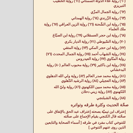
(٦٠) رواية علاء الدّولة السمناني (٦١) رواية الخطيب
التبريزي
(٦٢) رواية الجمال المزّي
(٦٣) رواية الزّرندي (٦٤) رواية الهمداني
(٦٥) رواية ابن الشّحنة (٦٦) رواية الزين العراقي (٦٧) رواية
ملك العلماء
(٦٨) رواية ابن حجر العسقلاني (٦٩) رواية ابن الصبّاغ
(٧٠) رواية السّيوطي (٧١) رواية الديار بكري
(٧٢) رواية ابن حجر المكي (٧٣) رواية المتقي
(٧٤) رواية الشهاب أحمد (٧٥) رواية الجمال المحدث (٧٦)
رواية المنّاوي (٧٧) رواية العيدروس
(٧٨) رواية ابن باكثير (٧٩) رواية محبوب العالم (٨٠) رواية
البدخشاني
(٨١) رواية محمد صدر العالم (٨٢) رواية ولي الله الدهلوي
(٨٣) رواية العجيلي (٨٤) رواية الرشيد الدّهلوي
(٨٥) رواية محمد مبين اللكهنوي (٨٦) رواية وليّ الله
اللكهنوي (٨٧) رواية زيني دحلان
(٨٨) رواية الشبلنجي
صحّة الحديث وكثرة طرقه وتواتره
إعتراف ابن تيميّة بصحته إعتراف عبد الحق بالإتفاق على
صحّته قال الكنجي بقيام الإجماع على صحّته
للتنوخي كتاب مفرد في طرقه [ أسماء الصحابة والتابعين
الذين روى عنهم التنوخي ]