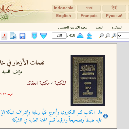
Indonesia
বাংলা
हिंदी
English
Français
Pусский
المفكرة
البحث
معهد الإمامين الحسنين
418 /
نفحات الأزهار في خلاص
مؤلف:
السيد ع
المكتبة
›
مكتبة العقائد
العربية
٢٢-٠٣-١٣ ١٥:٣٧:٤٧
هذا الكتاب نشر الكترونيا وأخرج فنيّا برعاية وإشراف شبكة الإم
عليه ضبطاً وتصحيحاً وترقيماً قسم اللجنة العلمية في الشبكة