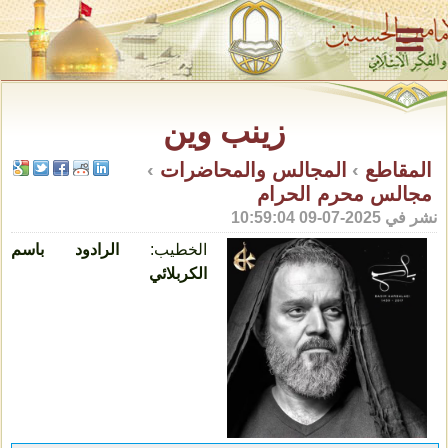
زينب وين
المقاطع
›
المجالس والمحاضرات
›
مجالس محرم الحرام
نشر في
2025-07-09 10:59:04
الخطيب:
الرادود باسم
الكربلائي