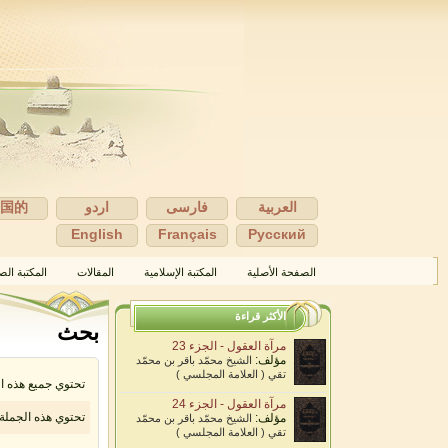
العربية
فارسی
اردو
中国的
English
Français
Pусский
الصفحة الأصلية
المكتبة الإسلامية
المقالات
المكتبة الص
الأكثر قراءة
بحث
مرآة العقول - الجزء 23
مؤلف:
الشيخ محمّد باقر بن محمّد
تقي ( العلامة المجلسي )
تحتوي جميع هذه ا
مرآة العقول - الجزء 24
تحتوي هذه الجملة
مؤلف:
الشيخ محمّد باقر بن محمّد
تقي ( العلامة المجلسي )