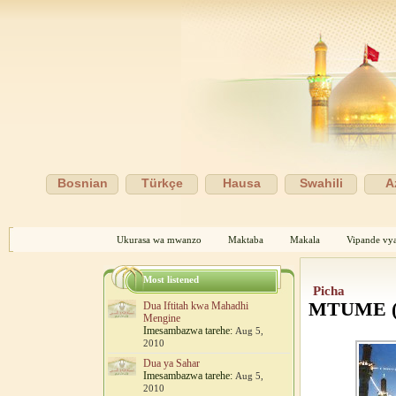
Bosnian
Türkçe
Hausa
Swahili
A
Ukurasa wa mwanzo
Maktaba
Makala
Vipande vya
Most listened
Picha
MTUME (
Dua Iftitah kwa Mahadhi
Mengine
Imesambazwa tarehe:
Aug 5,
2010
Dua ya Sahar
Imesambazwa tarehe:
Aug 5,
2010