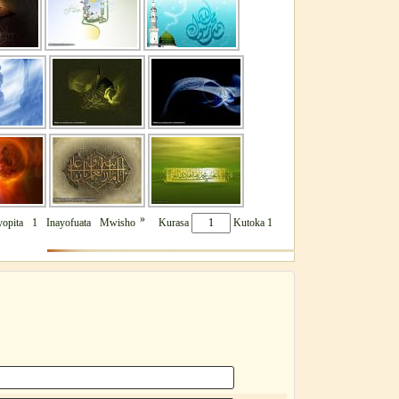
»
yopita
1
Inayofuata
Mwisho
Kurasa
Kutoka 1