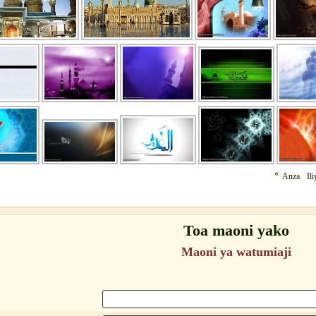
«
Anza
Ili
Toa maoni yako
Maoni ya watumiaji