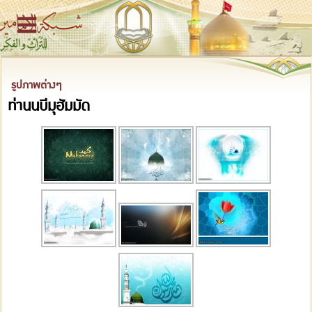
รูปภาพต่างๆ
ท่านนบีมุฮัมมัด