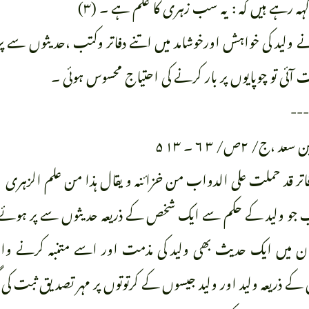
ہ رہے ہیں کہ : یہ سب زہری کا علم ہے ۔ (۳)
ے ولید کی خواہش اورخوشامد میں اتنے دفاتر وکتب ،حدیثوں سے 
بت آئی تو چوپایوں پر بار کرنے کی احتیاج محسوس ہوئی ۔
---
کتب جو ولید کے حکم سے ایک شخص کے ذریعہ حدیثوں سے پر ہوئے
 ان میں ایک حدیث بھی ولید کی مذمت اور اسے متنبہ کرنے وال
کے ذریعہ ولید اور ولید جیسوں کے کرتوتوں پر مہر تصدیق ثبت کی