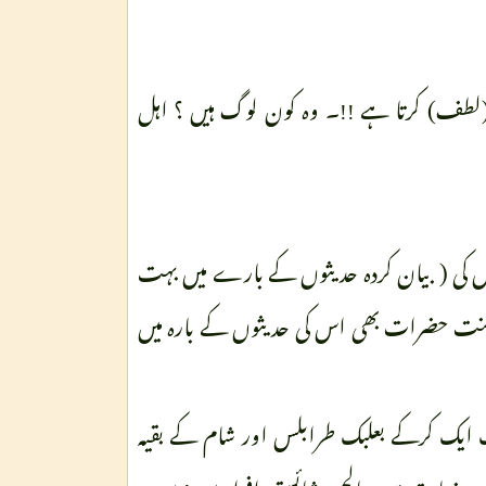
 (لطف) کرتا ہے !!۔ وہ کون لوگ ہیں ؟ اہل
اس کی ( بیان کردہ حدیثوں کے بارے میں بہت
سنت حضرات بھی اس کی حدیثوں کے بارہ میں
ایک ایک کرکے بعلبک طرابلس اور شام کے بقیہ
 سب نہایت ہی صالح و شائستھ افراد ہیں ! سب