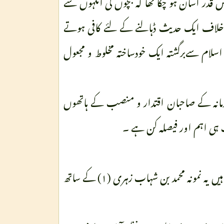
در آسان ہو چکا تھا کہ بچوں کی آنکہوں سے
خلاف ایک حدیث ڈہالنے کے لئے کافی ہوتے
لام سےبرگشتہ ایک خودساختہ مخلوط و مجعول
 زمانہ کے صاحبان اقتدار و منصب کے ہاتھوں
 ہی اہم اور فیصلہ کن ہے ۔
اب ہم اس کاایک نمونہ امام زین العابدین علیہ السلام کی زندگی سے نقل کرتے ہیں یہ نمونہ محمد بن شہاب زہری (۱) کے ساتھ