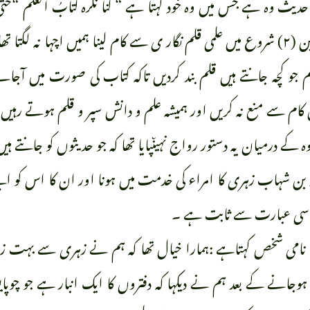
ث وہ ہے جس میں وہ خود کہتا ہے “ کنا نکره کتابُ العلم “حتی اکر
احد من المسلمین (۲) شروع میں علمی قلم نگار ی سے کام لینا ہمیں اچہا 
کہ ہم جو کچہ جانتے ہیں قلم بند کردیں تاکہ کتاب کی صورت میں آجا
کام سے منع نہ کریں اور ہمیشہ علم و دانش سپر و قلم ہوتے رہ
وہ کے درمیان یہ دستور رواج نہیںپایا تھا کہ جو حدیثوں کو جانتے ہ
بن شہاب زہری کا امراء کی خدمت میں ہونا اور ان کا اس کو ا
ی اسی عبارت سے ثابت ہے ۔
امی شخص کہتاہے :ہمارا خیال تھا کہ ہم نے زہری سے بہت زیادہ 
وجانے کے بعد ہم نے دیکہا کہ دفتروں کا ایک انبار ہے جو چوپایوں