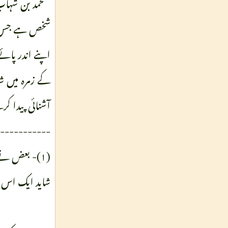
محمد بن شہاب ز
شخص ہے جس نے
اپنے اندر پائ
کے زمرہ میں شا
آشنائی پیدا 
-----------
(۱)- بعض نے
شاید ایک اس 