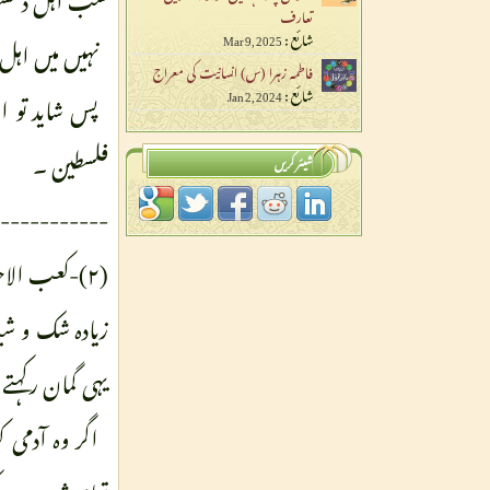
تعارف
شائع :
Mar 9, 2025
نہیں میں اہل
فاطمہ زہرا (س) انسانیت کی معراج
شائع :
Jan 2, 2024
پس شاید تو ان
فلسطین ۔
شیئر کریں
-----------
(۲)-کعب الا
زیادہ شک و ش
یہی گمان رکہت
اگر وہ آدمی 
تمام شہروں کے