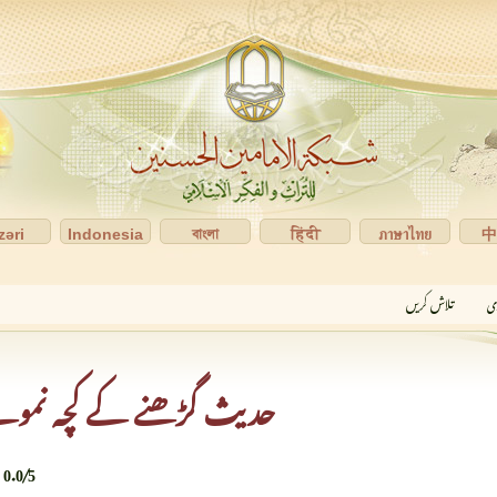
zəri
Indonesia
বাংলা
हिंदी
ภาษาไทย
ری
تلاش کریں
حدیث گڑھنے کے کچہ نمون
0.0
/
5