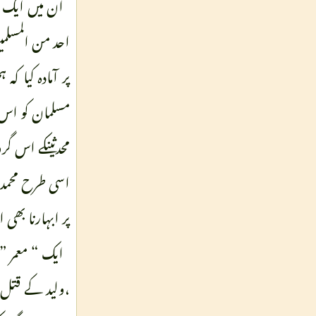
ان میں ایک حدی
پر آمادہ کیا 
مسلمان کو اس 
محدثینکے اس گر
اسی طرح محمد 
پر ابہارنا بھ
ایک “ معمر ” ن
،ولید کے قتل ہ