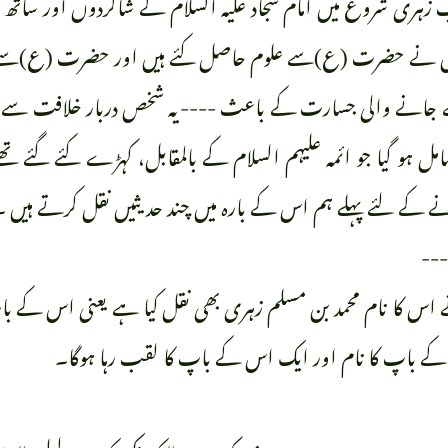
ہری شروع میں امام سجاد علیہ السلام کے شاگردوں اور ساتھ اڻہ
 حضرت (ع)سے علوم حاصل کئے ہیں اور حضرت (ع)سے حدیثیں 
ے جانے والی جسارت کے باعث ----یہ شخص دربار خلافت سے قریب 
مل ہو گیا جو ائمہ علیہم السلام کے بالمقابل، کہڑے کئے گئے تھ
کرنے کے لئے پہلے ہم اس کے بارہ میں چند حدیثیں نقل کرتے ہیں 
---
 اس کا نام محمد بن مسلم زہری بھی نقل کیا ہے یعنی اس کے باپ
کے باپ کا نام اور ایک اس کے باپ کا لقب رہا ہوگا۔