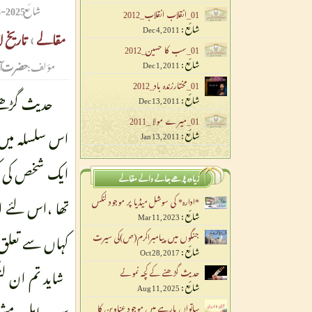
شائع
2025-08-11 00:00:00
01_انقلاب انقلاب_2012
شائع :
Dec 4, 2011
مقالے
›
تاریخ ل
01_سب کا حسین_2012
شائع :
مؤلف:
حضرت آيت ال
Dec 1, 2011
01_مختارزندہ باد_2012
حدیث گڑھنے
شائع :
Dec 13, 2011
01_میرے مولا _2011
اس سلسلہ میں م
شائع :
Jan 13, 2011
زیادہ پڑھے جانے والے مقالے
تھا ،اس لئے 
*ادارہ* کی سوشل میڈیا پر موجود لنکس
شائع :
Mar 11, 2023
کہاں سے تعلق
جنگوں میں پیامبراکرم(ص)کی سیرت
شائع :
Oct 28, 2017
شاید تم ان لش
حدیث گڑھنے کے کچہ نمونے
شائع :
Aug 11, 2025
سب اہل دمشق
ساتواں پارہے میں موجود عناوین کا