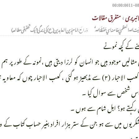
ائبریری
›
متفرق مقالات
لہ العظميٰ خامنہ اي حَفَظَہُ اللّٰہُ
ذرائع:
امام زین العابدین (ع)کی زندگی ( ایک تحقیقی مطالعہ )
 کے کچہ نمونے
ثالیں موجود ہیں جو انسان کو لرزا دیتی ہیں ،نمونہ کے طور پر ہم
ایک شخص کی کعب الاحبار (۲) سے مڈبھیڑ ہو گئی ، کعب الاحبار چو
اس شخص سے سوال کیا ۔
 رکہتے ہو؟ اہل شام سے ہوں ۔
کریوں میں سے ہو جن کے ستر ہزار افراد بغیر حساب کتاب کے 
 ہیں ۔