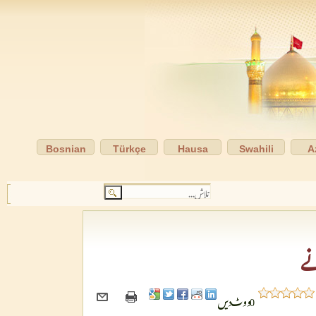
Bosnian
Türkçe
Hausa
Swahili
A
ے
0
ووٹ دیں