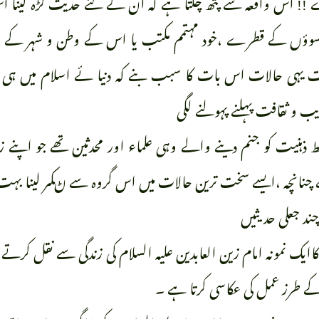
! اس واقعہ سے پتھ چلتا ہے کہ ان کے لئے حدیث گڑہ لینا اس ق
ٓنسوؤں کے قطرے ،خود مہتمم مکتب یا اس کے وطن و شہر کے 
 یہی حالات اس بات کا سبب بنے کہ دنیا ئے اسلام میں ہی اس
ب و ثقافت پہلنے پہولنے لگی
 ذہنیت کو جنم دینے والے وہی علماء اور محدثین تھے جو اپنے
چنانچہ ،ایسے سخت ترین حالات میں اس گروہ سے ڻکر لینا بہت
ند جعلی حدیثیں
طرز عمل کی عکاسی کرتا ہے ۔