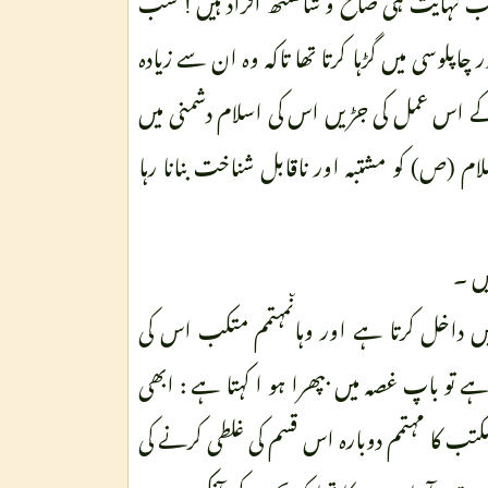
اپلوسی میں گڑہا کرتا تھا تاکہ وہ ان سے زیادہ
کے اس عمل کی جڑیں اس کی اسلام دشمنی میں
ام (ص) کو مشتبہ اور ناقابل شناخت بنانا رہا
یں ۔
 داخل کرتا ہے اور وہاںمہتمم متکب اس کی
ا ہے تو باپ غصہ میں بپھرا ہو ا کہتا ہے : ابھی
تب کا مہتمم دوبارہ اس قسم کی غلطی کرنے کی