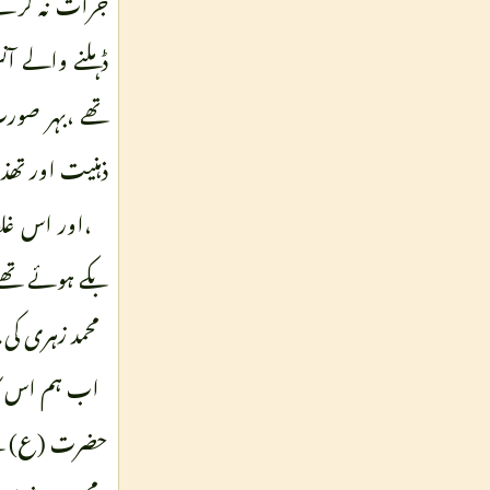
جرات نہ کرے !
ڈہلنے والے ا
تھے ،بہر صورت
ذہنیت اور تھذی
،اور اس غلط
بکے ہوئے تھے 
محمد زہری کی چ
حضرت (ع) کے 