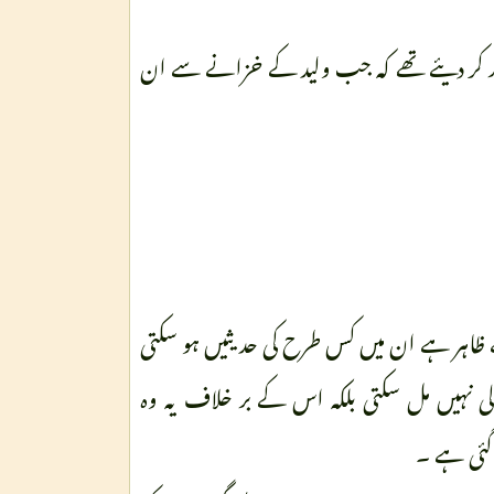
پر کر دیئے تھے کہ جب ولید کے خزانے سے ان
 ظاہر ہے ان میں کس طرح کی حدیثیں ہو سکتی
ی نہیں مل سکتی بلکہ اس کے بر خلاف یہ وہ
 گئی ہے ۔