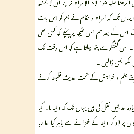
هنا علیه هوٴ لاء الا مراء فراینا ان لا یمنعه
نہ لگتا تھا یہاں تک کہ امراء و حکام نے ہم کو اس بات
ئے اس کے بعد ہم اس نتیجہ پر پہنچے کہ کسی بھی
یں ۔ اس گفتگو سے پتھ چلتا ہے کہ اس وقت تک
یں لکھ بھی ڈالیں ۔
پنے علم و خواہش کے تحت حدیث قلمبند کرنے
حدیثیں نقل کی ہیں یہاں تک کہ ولید مارا گیا
 پر لاد کر ولید کے خزانے سے باہر کیا جا رہا