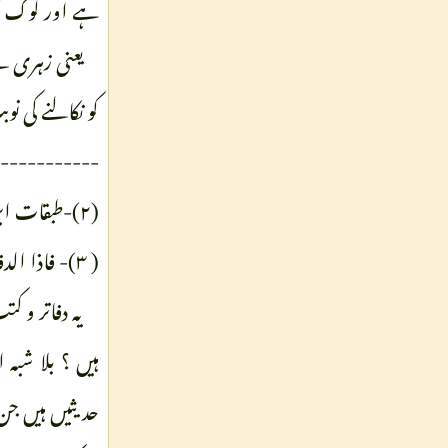
ہے اور لوگ کہ
یعنی زہری ن
کو نکالنے کی نو
-----------
(۲)-طبقات ابن سعد ،ج/ ۲ص/ ۳ ۶ ۔ ۱۳ ۵
( ۳)- فاذا الدفاتر قد حملت علی الدواب من خزائنہ و یقال ہذا من علم الزہری
یہ دفاتر و 
ہیں ؟ بلا شبہ
حدیثیں ہیں جن 