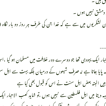
 دمشق نہیں ہوں ۔
 لشکریوں میں سے ہے کہ خدا جن کی طرف ہر روز دو بار نگاہ
---
حبار ایک یہودی تھا جو دوسرے دور خلافت میں مسلمان ہو گیا ،
بہ پایا جاتا ہے نہ صرف شیعوں کے درمیان بلکہ بہت سے اہل 
ے ہیں البتہ بعض اہل سنت نے اس کو قبول بھی کیا ہے
کہہ دیتا میں اہل فلسطین سے نہیں ہوں ،تو شاید کعب الاحبار 
 ساکنین کے لئے حدیثیں نقل کرتا رہتا اور ثابت کر دیتا کہ یہ