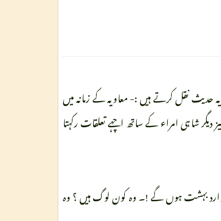
 یہ حدیث نقل کرتے ہیں :- معاویہ کے زمانہ میں
ں کہ معاویہ نیز دیگر شاہی امراء کے ساتھ اچہے تعلقات رکہتا
وارد بہشت ہوں گے !۔ وہ کون لوگ ہیں ؟ وہ