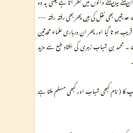
نے بیڻہنے والوں میں نظر آتا ہے یعنی یہ وہ
بھی نقل کی ہیں پھر بھی رفتہ رفتہ ---
ہو تا گیا اور پھر ان درباری علماء محدثین
ے ۔ محمد بن شہاب زہری کی افتاد طبع سے مزید
۔
 کا ( نام کبھی شہاب اور کبھی مسلم ملتا ہے