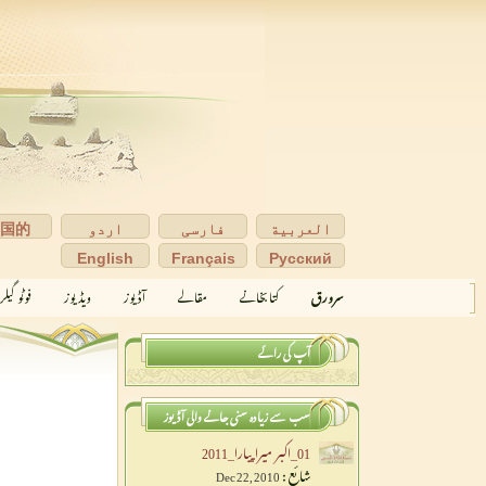
العربية
فارسی
اردو
中国的
English
Français
Pусский
سرورق
کتابخانے
مقالے
آڈیوز
ویڈیوز
فوٹو گیل
آپ کی رائے
سب سے زیادہ سنی جانے والی آڈیوز
01_اکبر میراپیارا_2011
شائع :
Dec 22, 2010