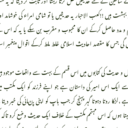
 ہیں !!کعب الاحبار یہ حدیثیں یا تو شامی امراء کی خوشامد اور چ
م و مدد حاصل کرکے ان کا محبوب و مقرب بن سکے یا یہ کہ اس 
 گی جس کا مقصد احادیث اسلامی خلط ملط کرکے اقوال پیغمبر اسل
ل و حدیث کی کتابوں میں اس قسم کے بہت سے واقعات موجود ہ
 ایک اس امیر کی داستان ہے جو اپنے فرزند کو ایک مکتب میں
ہے ،لڑکا روتا دہوتا گہر پہنچ کر جب باپ کو اپنی پڻائی کی خبر دیت
کہتا ہوں کہ اس مہتمم مکتب کے خلاف ایک حدیث وضع کرو تاکہ مک