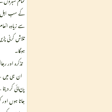
کے سب اہل بہشت
سے زیادہ انعا
تلاش کرنی پڑیں
ہوگا۔
تذکرہ اور رجا
ان ہی میں سے
پڻائی کر دیتا 
جاتا ہوں اور 