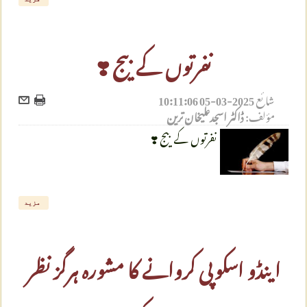
نفرتوں کے بیج ❣️
شائع
2025-03-05 10:11:06
مؤلف:
ڈاکٹر اسجدعلیخان ترین
نفرتوں کے بیج ❣️
مزید
اینڈو اسکوپی کروانے کا مشورہ ہرگز نظر