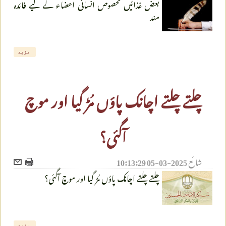
بعض غذائیں مخصوص انسانی اعضاء کے لیے فائدہ
مند
مزید
چلتے چلتے اچانک پاؤں مُڑ گیا اور موچ
آگئی؟
شائع
2025-03-05 10:13:29
چلتے چلتے اچانک پاؤں مُڑ گیا اور موچ آگئی؟
مزید