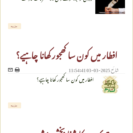
مزید
افطار میں کون سا کھجور کھانا چاہیے؟
شائع
2025-03-03 11:54:41
افطار میں کون سا کھجور کھانا چاہیے؟
مزید
قدیم دور کا شفا بخش مشروب