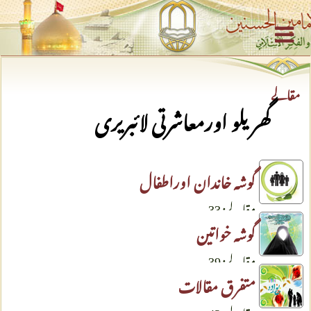
مقالے
گھریلو اورمعاشرتی لائبریری
گوشہ خاندان اوراطفال
مقالے: 33
گوشہ خواتین
مقالے: 39
متفرق مقالات
مقالے: 42