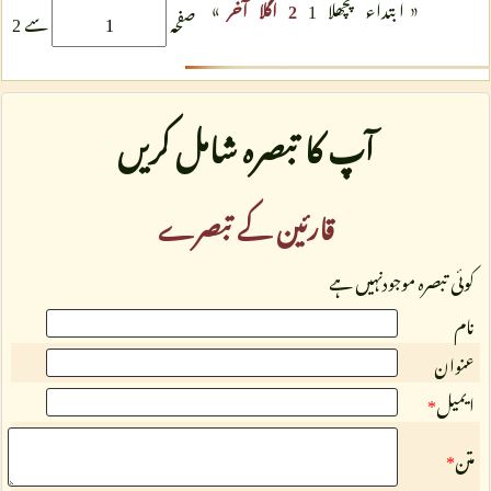
»
«
ابتداء
پچھلا
1
2
اگلا
آخر
صفحہ
سے 2
آپ کا تبصرہ شامل کریں
قارئین کے تبصرے
کوئی تبصرہ موجودنہیں ہے
نام
عنوان
ایمیل
*
متن
*