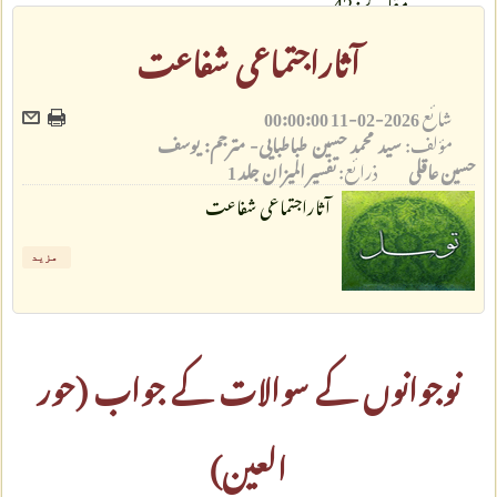
آثاراجتماعی شفاعت
شائع
2026-02-11 00:00:00
مؤلف:
سید محمد حسین طباطبایی- مترجم: یوسف
حسین عاقلی
ذرائع:
تفسیر المیزان جلد 1
آثاراجتماعی شفاعت
مزید
نوجوانوں کے سوالات کے جواب (حور
العین)