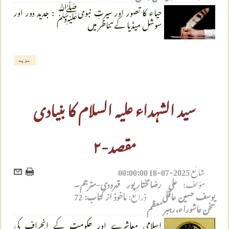
حیاء کا تصور اور سیرتِ نبویﷺ : جدید دور اور
سوشل میڈیا کے تناظر میں
مزید
سید الشہداء علیہ السلام کا بنیادی
مقصد-۲
شائع
2025-07-18 00:00:00
مؤلف:
علی رضامختارپور قهرودی-مترجم۔
یوسف حسین عاقلی
ذرائع:
ماخوذ از کتاب: 72
سخن عاشوراء،رہبر معظم
اسلامی معاشرے اور حکومت کے انحراف کی