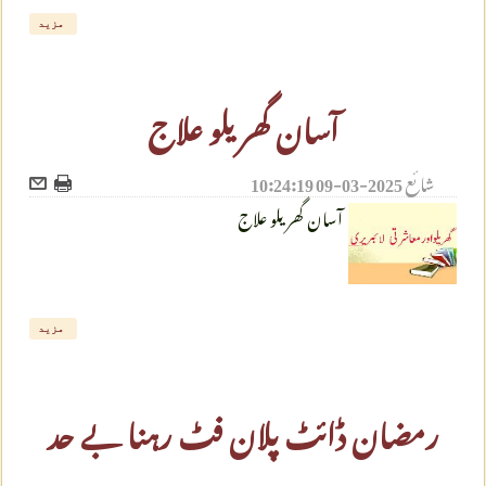
مزید
آسان گھریلو علاج
شائع
2025-03-09 10:24:19
آسان گھریلو علاج
مزید
رمضان ڈائٹ پلان فٹ رہنا بے حد