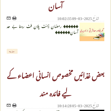
آسان
شائع
2025-03-09 10:02:35
������ رمضان ڈائٹ پلان فٹ رہنا بے حد
آسان������
مزید
بعض غذائیں مخصوص انسانی اعضاء کے
لیے فائدہ مند
شائع
2025-03-05 10:14:28