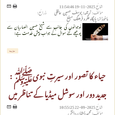
شائع
2025-11-19 11:54:46
مؤلف:
ترجمہ: یوسف حسین عاقلی
ذرائع:
ماخوذ از: پایگاه فکر و فرهنگ مبلغ
نوجوانوں کی جانب سے شیخ حسین انصاریان سے
پوچھے گئے سوال کے جواب پیش خدمت ہے:
مزید
حیاء کا تصور اور سیرتِ نبویﷺ :
جدید دور اور سوشل میڈیا کے تناظر میں
شائع
2025-09-22 10:55:25
مؤلف:
محمد ذیشان دانش