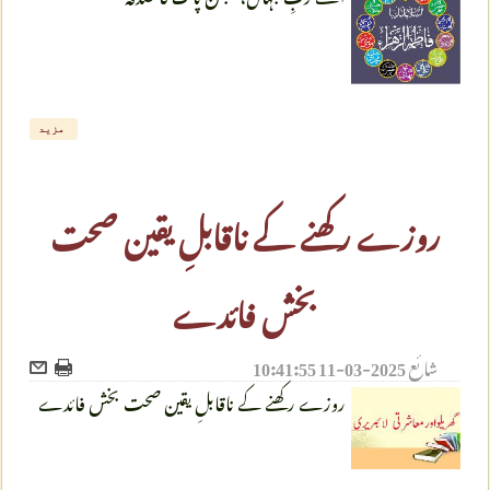
مزید
روزے رکھنے کے ناقابلِ یقین صحت
بخش فائدے
شائع
2025-03-11 10:41:55
روزے رکھنے کے ناقابلِ یقین صحت بخش فائدے