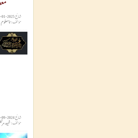
معص
شائع
2025-01-11 10:17:54
مؤلف:
نامعلوم
شائع
2024-09-26 10:43:09
مؤلف:
شہید مر