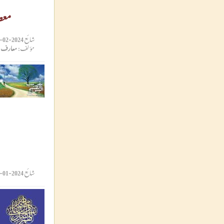
معص
شائع
2024-02-04 11:17:10
مؤلف:
معارف ق
شائع
2024-01-21 12:41:32