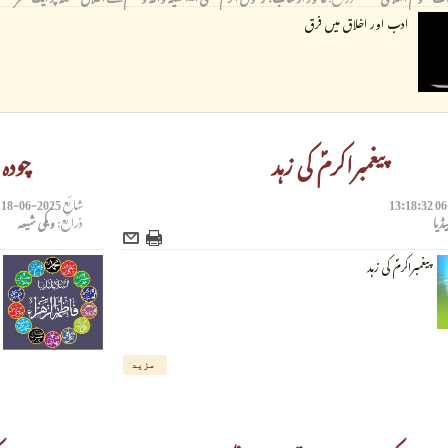
ادب اور اخلاق میں فرق
پیغمبراکرمؐ کی زہد
چودہ
شائع
2025-06-18 11:22:01
یڈیا
ذرائع:
ویکی شیعہ
پیغمبراکرمؐ کی زہد
مزید