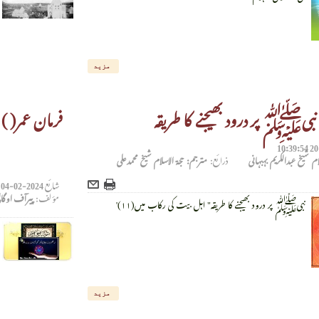
مزید
نبیﷺ پر درود بھیجنے کا طریقہ
فرمان عمر( )
ام شیخ عبدالکریم بہبہانی
ذرائع:
مترجم: حجۃ الاسلام شیخ محمدعلی
شائع
2024-02-04 11:26:11
مؤلف:
پیرآف اوگا
نبیﷺ پر درود بھیجنے کا طریقہ" اہل بیت کی رکاب میں(۱۱)'
مزید