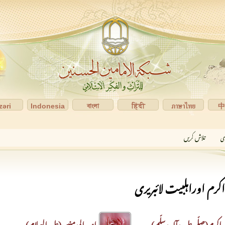
zəri
Indonesia
বাংলা
हिंदी
ภาษาไทย
ری
تلاش کریں
رم اوراہلبیت لائبریری
کرم(صلّی علیہ وآلہ وسلّم)
امیر المومنین(علیہ السلام)