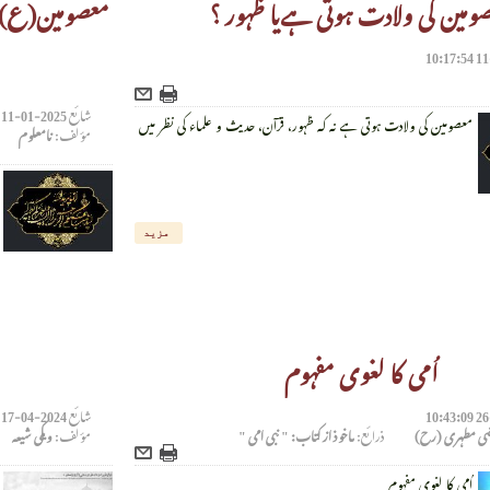
ومین کی ولادت ہوتی ہےیا ظہور ؟
معصومین(ع)کی
شائع
2025-01-11 10:03:12
معصومین کی ولادت ہوتی ہے نہ کہ ظہور، قرآن، حدیث و علماء کی نظر میں
مؤلف:
نامعلوم
مزید
اُمی کا لغوی مفہوم
شائع
2024-04-17 13:00:54
تضی مطہری (رح)
ذرائع:
ماخوذ از کتاب: " نبی امی "
مؤلف:
ویکی شیعہ
اُمی کا لغوی مفہوم