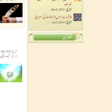
تعارف
شائع :
Mar 9, 2025
فاطمہ زہرا (س) انسانیت کی معراج
شائع :
Jan 2, 2024
شیئر کریں
شائع
2025-09-06 13:18:32
ذرائع:
شیعہ ویکی پ