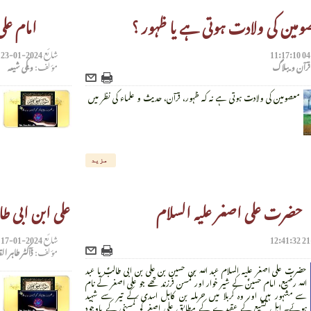
ومین کی ولادت ہوتی ہے یا ظہور ؟
امام علی
شائع
2024-01-23 11:30:03
رآن ویبلاگ
مؤلف:
ویکی شیعہ
معصومین کی ولادت ہوتی ہے نہ کہ ظہور، قرآن، حدیث و علماء کی نظر میں
مزید
حضرت علی اصغر علیہ السلام
علی ابن ابی ط
شائع
2024-01-17 13:26:01
مؤلف:
ڈآکٹر طاہر ا
حضرت علی اصغر علیہ السلام عبد اللہ بن حسین بن علی بن ابی طالبؑ یا عبد
اللہ رضیع، امام حسینؑ کے شیر خوار اور کمسن فرزند تھے جو علی اصغر کے نام
سے مشہور ہیں اور وہ کربلا میں حرملہ بن کاہل اسدی کے تیر سے شہید
ہوئے۔ اہل تشیع کے عقیدے کے مطابق علی اصغر کو کمسنی کے باوجود