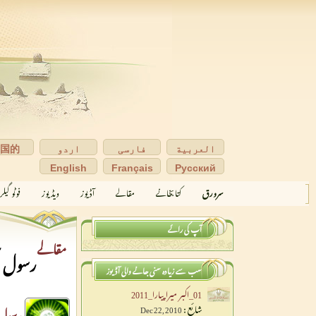
العربية
فارسی
اردو
中国的
English
Français
Pусский
سرورق
کتابخانے
مقالے
آڈیوز
ویڈیوز
فوٹو گیل
آپ کی رائے
مقالے
رسول اک
سب سے زیادہ سنی جانے والی آڈیوز
01_اکبر میراپیارا_2011
شائع :
Dec 22, 2010
رسول ا