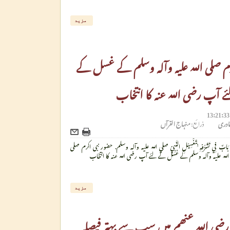
مزید
م صلی اللہ علیہ وآلہ وسلم کے غسل کے
ے آپ رضی اللہ عنہ کا انتخاب
لقادری
ذرائع:
منہاج القرآں
بَابٌ فِي تَشَرُّفِهِ بِتَغْسِيْلِ النَّبِيِّ صلي الله عليه وآله وسلم. حضور نبی اکرم صلی
اللہ علیہ وآلہ وسلم کے غسل کے لئے آپ رضی اللہ عنہ کا انتخاب
مزید
 رضی اللہ عنھم میں سب سے بہتر فیصلہ