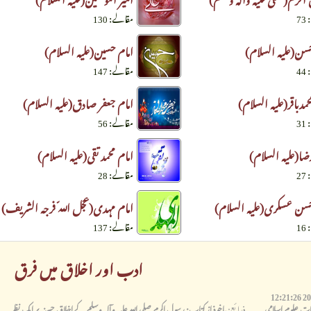
7
مقالے: 130
سن(علیہ السلام)
امام حسین(علیہ السلام)
4
مقالے: 147
حمدباقر(علیہ السلام)
امام جعفر صادق(علیہ السلام)
3
مقالے: 56
ضا(علیہ السلام)
امام محمد تقی(علیہ السلام)
2
مقالے: 28
حسن عسکری(علیہ السلام)
امام مہدی(عجّل اللّہ فرجہ الشریف)
1
مقالے: 137
ادب اور اخلاق میں فرق
قات علوم اسلامی
ذرائع:
ماخوذ از کتاب: رسول اکرم صلی اللہ علیہ وآلہ وسلم کے اخلاق حسنہ پر ایک نظر