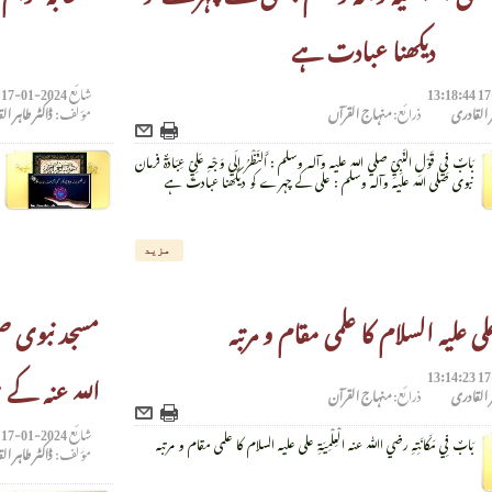
دیکھنا عبادت ہے
شائع
2024-01-17 13:16:41
ر القادری
ذرائع:
منہاج القرآں
مؤلف:
ڈاکٹر طاہر ا
بَابٌ فِي قَوْلِ النَّبِيِّ صلي الله عليه وآله وسلم : أَلنَّظْرُ إِلَي وَجْهِ عَلِيٍّ عِبَادَةٌ فرمان
نبوی صلی اللہ علیہ وآلہ وسلم : علی کے چہرے کو دیکھنا عبادت ہے
مزید
لی علیہ السلام کا علمی مقام و مرتبہ
مسجد نبوی صل
اللہ عنہ کے س
ر القادری
ذرائع:
منہاج القرآن
شائع
2024-01-17 13:11:56
بَابٌ فِي مَکَانَتِهِ رضي اﷲ عنه الْعِلْمِيَةِ علی علیہ السلام کا علمی مقام و مرتبہ
مؤلف:
ڈاکٹر طاہر ا