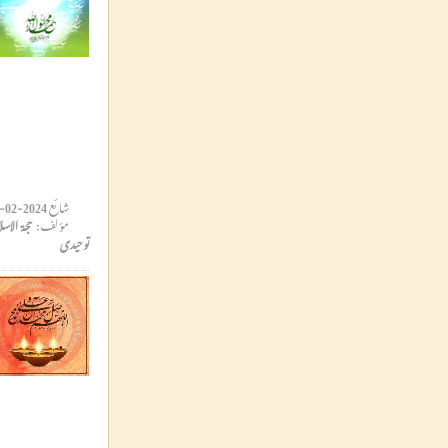
شائع
2024-02-20 10:39:54
مؤلف:
حجۃ الاسل
توحیدی