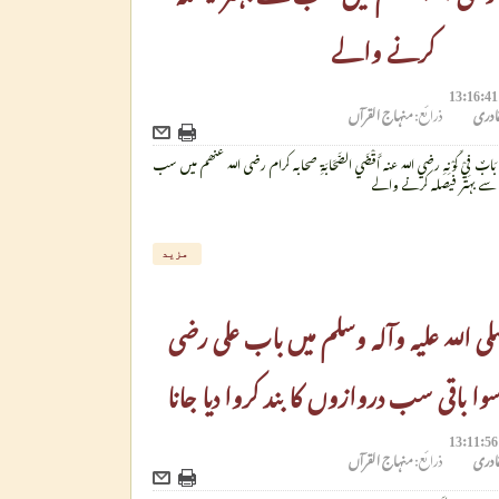
کرنے والے
لقادری
ذرائع:
منہاج القرآں
بَابٌ فِيْ کَوْنِهِ رضي الله عنه أَقْضَي الصَّحَابَةِ صحابہ کرام رضی اللہ عنھم میں سب
سے بہتر فیصلہ کرنے والے
مزید
ی اللہ علیہ وآلہ وسلم میں باب علی رضی
وا باقی سب دروازوں کا بند کروا دیا جانا
لقادری
ذرائع:
منہاج القرآں