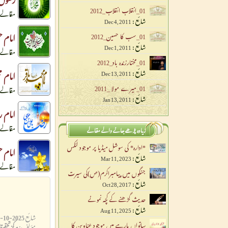
01_انقلاب انقلاب_2012
مقالے: 3
شائع :
Dec 4, 2011
امام ح
01_سب کا حسین_2012
شائع :
Dec 1, 2011
مقالے: 4
01_مختارزندہ باد_2012
شائع :
امام م
Dec 13, 2011
01_میرے مولا _2011
مقالے: 1
شائع :
Jan 13, 2011
امام ر
مقالے: 7
زیادہ پڑھے جانے والے مقالے
*ادارہ* کی سوشل میڈیا پر موجود لنکس
امام 
شائع :
Mar 11, 2023
مقالے: 6
جنگوں میں پیامبراکرم(ص)کی سیرت
شائع :
Oct 28, 2017
حدیث گڑھنے کے کچہ نمونے
شائع :
Aug 11, 2025
شائع
2025-10-20 12:21:26
ساتواں پارہے میں موجود عناوین کا
مؤلف:
مرکزتحقی