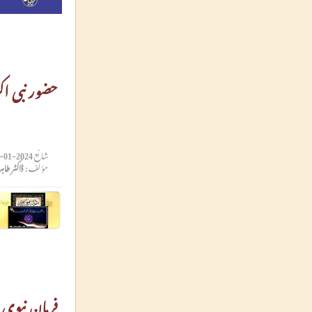
حضور نبی اک
شائع
2024-01-17 13:23:23
مؤلف:
ڈاکٹر طاہ
فرمان نبوی 