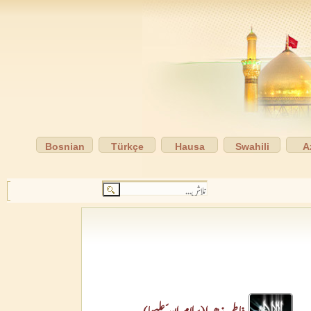
Bosnian
Türkçe
Hausa
Swahili
A
فاطمہ زھرا(سلام اللّہ علیھا)