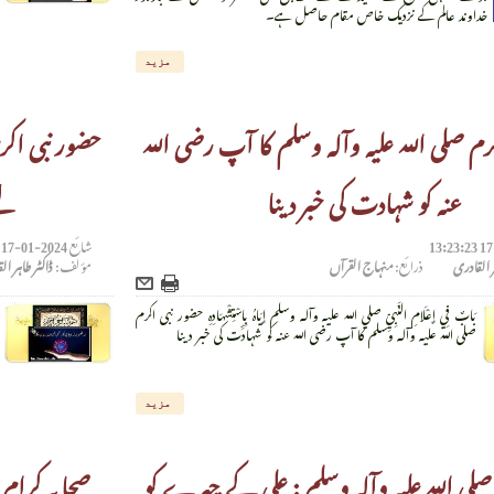
خداوند عالم کے نزدیک خاص مقام حاصل ہے۔
مزید
رم صلی اللہ علیہ وآلہ وسلم کا آپ رضی اللہ
حضور نبی اکر
عنہ کو شہادت کی خبر دینا
لئ
شائع
2024-01-17 13:21:33
ر القادری
ذرائع:
منہاج القرآں
مؤلف:
ڈاکٹر طاہر ا
بَابٌ فِي إِعْلَامِ النَّبِيِّ صلي الله عليه وآله وسلم إِيَاهُ بِإِسْتِشْهَادِهِ حضور نبی اکرم
صلی اللہ علیہ وآلہ وسلم کا آپ رضی اللہ عنہ کو شہادت کی خبر دینا
مزید
صلی اللہ علیہ وآلہ وسلم : علی کے چہرے کو
صحابہ کرام