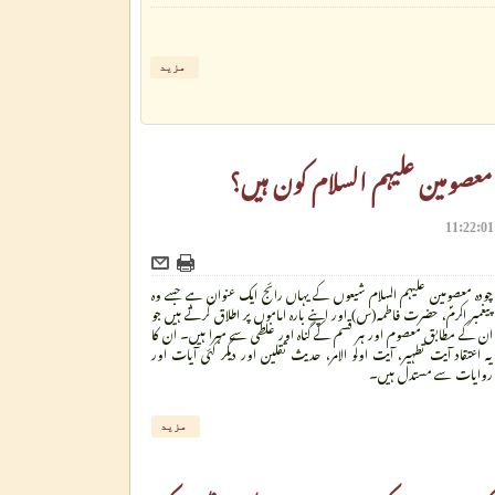
مزید
 معصومین علیہم السلام کون ہیں؟
چودہ معصومین علیہم السلام شیعوں کے یہاں رائج ایک عنوان ہے جسے وہ
پیغمبر اکرمؐ، حضرت فاطمہ(س) اور اپنے بارہ اماموں پر اطلاق کرتے ہیں جو
ان کے مطابق معصوم اور ہر قسم کے گناہ اور غلطی سے مبرا ہیں۔ ان کا
یہ اعتقاد آیت تطہیر، آیت اولو الامر، حدیث ثقلین اور دیگر کئی آیات اور
روایات سے مستدل ہیں۔
مزید