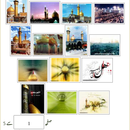
صفحہ
سے 5