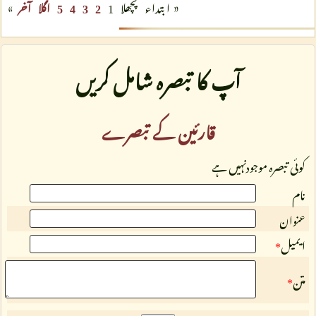
»
«
ابتداء
پچھلا
1
2
3
4
5
اگلا
آخر
آپ کا تبصرہ شامل کریں
قارئین کے تبصرے
کوئی تبصرہ موجودنہیں ہے
نام
عنوان
ایمیل
*
متن
*