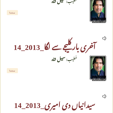
خطیب:
سہیل شاہ
سننا
00:07:18
آخری بار کلیجے سے لگا_2013_14
خطیب:
سہیل شاہ
سننا
00:06:14
سیدانیاں دی امیری_2013_14