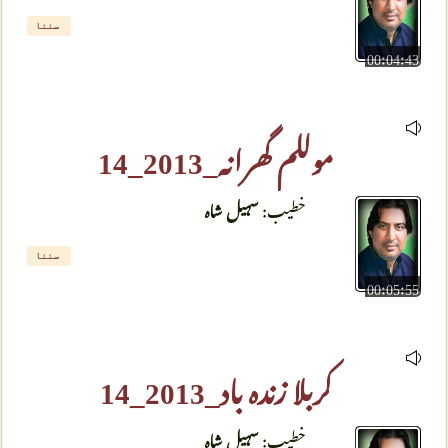
سننا
00:04:43
موللم گھرانہ_2013_14
خطیب:
سہیل شاہ
سننا
00:05:55
کربلا زندہ باد_2013_14
خطیب:
سہیل شاہ