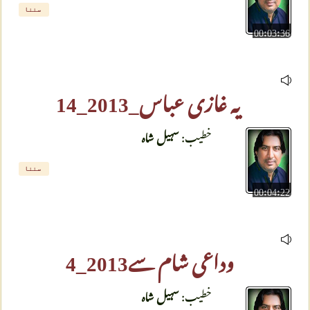
سننا
00:03:36
یہ غازی عباس_2013_14
خطیب:
سہیل شاہ
سننا
00:04:22
وداعی شام سے2013_4
خطیب:
سہیل شاہ