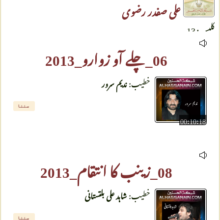
علی صفدر رضوی
کلپس: 13
06_چلے آو زوارو_2013
خطیب:
ندیم سرور
سننا
00:10:18
08_زینب کا انتقام_2013
خطیب:
شاہد علی بلتستانی
سننا