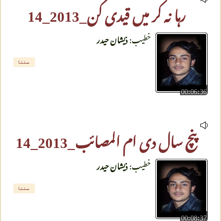
رہا نہ کر میں قیدی کن_2013_14
خطیب:
ذیشان حیدر
سننا
00:06:36
پنچ سال دی ام المصائب_2013_14
خطیب:
ذیشان حیدر
سننا
00:08:37