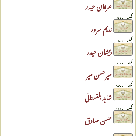
عرفان حیدر
کلپس: 30
ندیم سرور
کلپس: 15
ذیشان حیدر
کلپس: 23
میرحسن میر
کلپس: 29
شاہد بلتستانی
کلپس: 18
حسن صادق