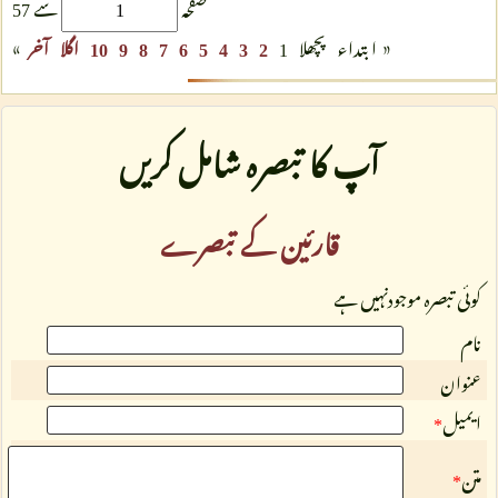
صفحہ
سے 57
»
«
ابتداء
پچھلا
1
2
3
4
5
6
7
8
9
10
اگلا
آخر
آپ کا تبصرہ شامل کریں
قارئین کے تبصرے
کوئی تبصرہ موجودنہیں ہے
نام
عنوان
ایمیل
*
متن
*