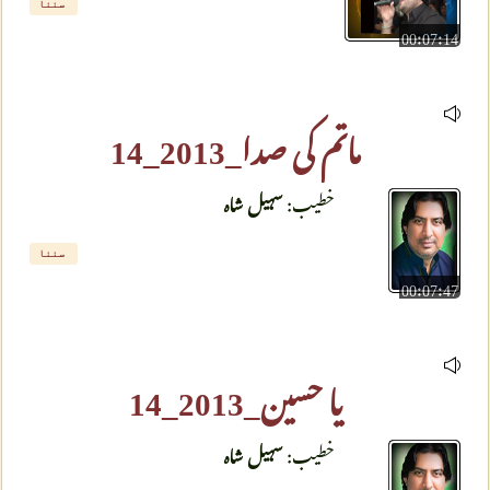
سننا
00:07:14
ماتم کی صدا_2013_14
خطیب:
سہیل شاہ
سننا
00:07:47
یا حسین_2013_14
خطیب:
سہیل شاہ