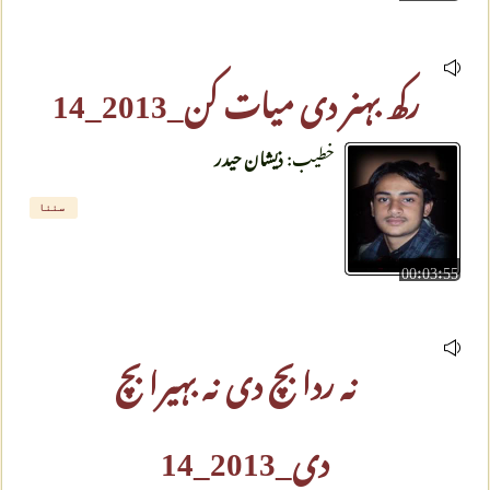
رکھ بہنر دی میات کن_2013_14
خطیب:
ذیشان حیدر
سننا
00:03:55
نہ ردا بچ دی نہ بہیرا بچ
دی_2013_14