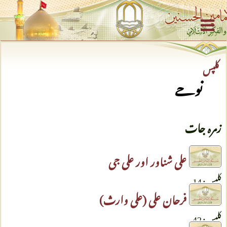
کلپس
نوحے
زمرہ جات
علی شناور اور علی جی
کلپس: 14
فرحان علی (علی وارث)
کلپس: 42