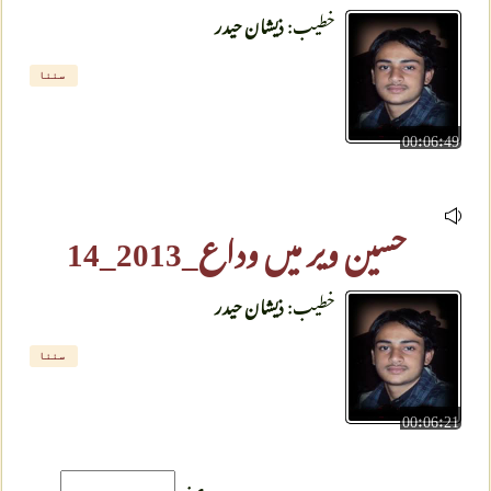
خطیب:
ذیشان حیدر
سننا
00:06:49
حسین ویر میں وداع_2013_14
خطیب:
ذیشان حیدر
سننا
00:06:21