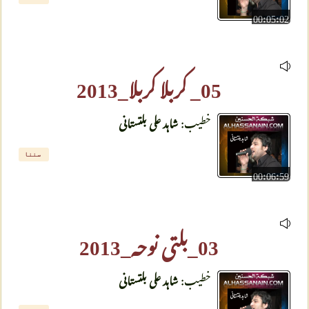
00:05:02
05_ کربلا کربلا_2013
خطیب:
شاہد علی بلتستانی
سننا
00:06:59
03_بلتی نوحہ_2013
خطیب:
شاہد علی بلتستانی