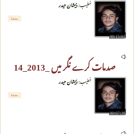
خطیب:
ذیشان حیدر
سننا
00:15:02
صدمات کرے نگر میں _2013_14
خطیب:
ذیشان حیدر
سننا
00:07:39