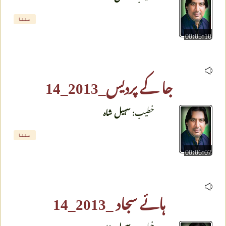
سننا
00:05:10
جا کے پردیس_2013_14
خطیب:
سہیل شاہ
سننا
00:06:07
ہائے سجاد _2013_14