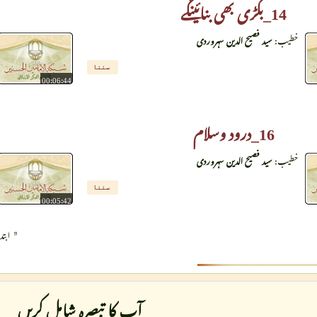
14_بگڑی بھی بنائینگے
خطیب:
سید فصیح الدین سہروردی
سننا
00:06:44
16_درود وسلام
خطیب:
سید فصیح الدین سہروردی
سننا
00:05:42
«
ابتد
آپ کا تبصرہ شامل کریں