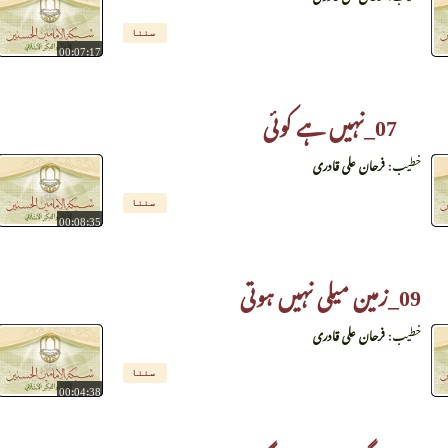
سننا
00:07:17
07_نہیں ہے کوئی
خطیب:
فرحان علی قادری
سننا
00:08:35
09_زمین میلی نہیں ہوتی
خطیب:
فرحان علی قادری
سننا
00:04:38