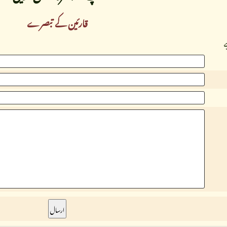
قارئین کے تبصرے
ے