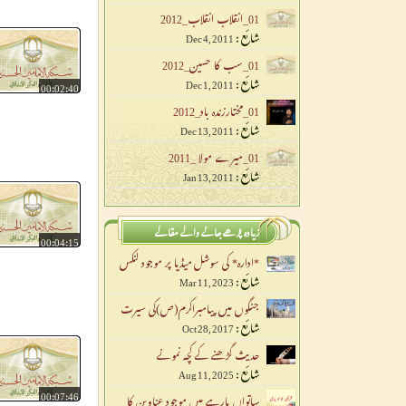
01_انقلاب انقلاب_2012
شائع :
Dec 4, 2011
01_سب کا حسین_2012
شائع :
Dec 1, 2011
00:02:40
01_مختارزندہ باد_2012
شائع :
Dec 13, 2011
01_میرے مولا _2011
شائع :
Jan 13, 2011
زیادہ پڑھے جانے والے مقالے
00:04:15
*ادارہ* کی سوشل میڈیا پر موجود لنکس
شائع :
Mar 11, 2023
جنگوں میں پیامبراکرم(ص)کی سیرت
شائع :
Oct 28, 2017
حدیث گڑھنے کے کچہ نمونے
شائع :
Aug 11, 2025
00:07:46
ساتواں پارہے میں موجود عناوین کا