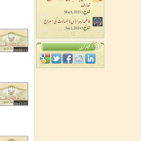
تعارف
شائع :
Mar 9, 2025
فاطمہ زہرا (س) انسانیت کی معراج
شائع :
Jan 2, 2024
شیئر کریں
00:08:11
00:12:27