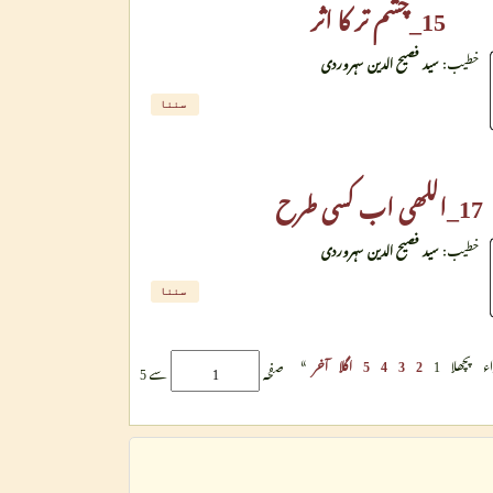
15_چشم تر کا اثر
خطیب:
سید فصیح الدین سہروردی
سننا
17_اللھی اب کسی طرح
خطیب:
سید فصیح الدین سہروردی
سننا
»
اء
پچھلا
1
2
3
4
5
اگلا
آخر
صفحہ
سے 5