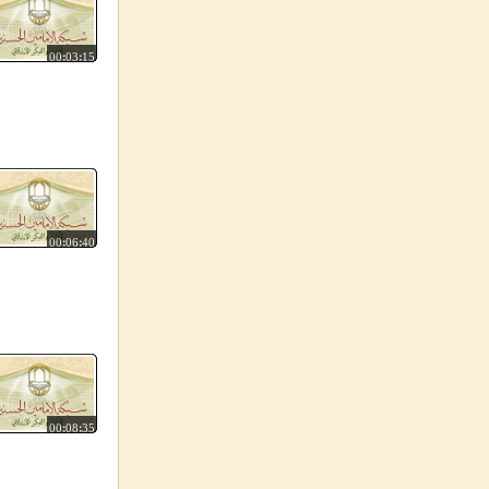
00:03:15
00:06:40
00:08:35