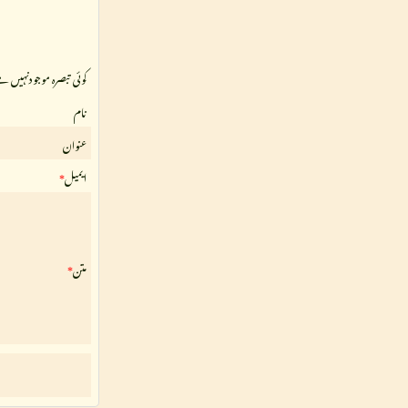
کوئی تبصرہ موجودنہیں ہ
نام
عنوان
ایمیل
*
متن
*