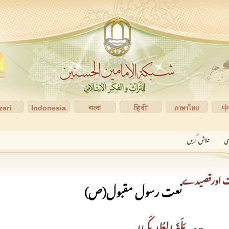
zəri
Indonesia
বাংলা
हिंदी
ภาษาไทย
ری
تلاش کریں
ت اورقصیدے
نعت رسول مقبول(ص)
13_ بَلَغَ العُلیٰ بِکَمالِه