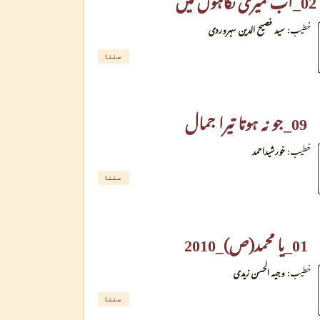
خطیب:
سید فصیح الدین سہروردی
سننا
09_جو نہ ہوتا تیرا جمال
خطیب:
خورشیداحمد
سننا
01_یا محمد(ص)_2010
خطیب:
وجیہ الحسن زیدی
سننا