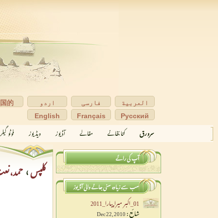
العربية
فارسی
اردو
中国的
English
Français
Pусский
سرورق
کتابخانے
مقالے
آڈیوز
ویڈیوز
فوٹو گیل
آپ کی رائے
کلپس
›
حمد،نع
سب سے زیادہ سنی جانے والی آڈیوز
01_اکبر میراپیارا_2011
شائع :
Dec 22, 2010