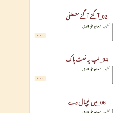
02_آگئے آگئےمصطفی
خطیب:
فرحان علی قادری
سننا
04_لپ پہ نعت پاک
خطیب:
فرحان علی قادری
سننا
06_میں لچپال دے
خطیب:
فرحان علی قادری