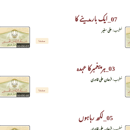
07_ایک بارمدینے کا
خطیب:
علی سفیر
سننا
00:06:03
03_ہرپیغمبرکا عہدہ
خطیب:
فرحان علی قادری
سننا
00:06:46
05_لکھ رہاہوں
خطیب:
فرحان علی قادری