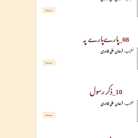
سننا
08_پارےپارے پہ
خطیب:
فرحان علی قادری
سننا
10_ذکر رسول
خطیب:
فرحان علی قادری
سننا