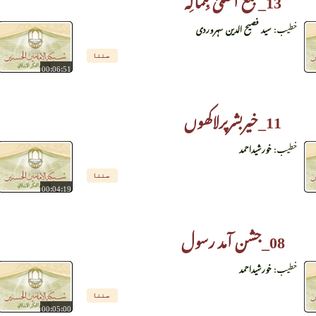
خطیب:
سید فصیح الدین سہروردی
سننا
00:06:51
11_خیربشرپرلاکھوں
خطیب:
خورشیداحمد
سننا
00:04:19
08_جشن آمد رسول
خطیب:
خورشیداحمد
سننا
00:05:00