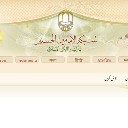
zəri
Indonesia
বাংলা
हिंदी
ภาษาไทย
ری
تلاش کریں