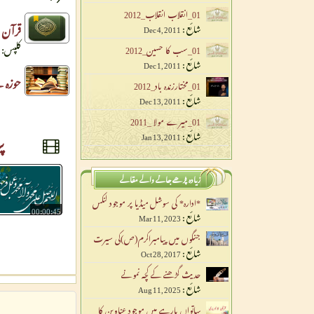
01_انقلاب انقلاب_2012
قرآن م
شائع :
Dec 4, 2011
کلپس: 1, زمرہ جات: 1
01_سب کا حسین_2012
شائع :
Dec 1, 2011
حوزہ 
01_مختارزندہ باد_2012
شائع :
Dec 13, 2011
01_میرے مولا _2011
پ
شائع :
Jan 13, 2011
زیادہ پڑھے جانے والے مقالے
*ادارہ* کی سوشل میڈیا پر موجود لنکس
00:00:45
شائع :
Mar 11, 2023
جنگوں میں پیامبراکرم(ص)کی سیرت
شائع :
Oct 28, 2017
حدیث گڑھنے کے کچہ نمونے
شائع :
Aug 11, 2025
ساتواں پارہے میں موجود عناوین کا