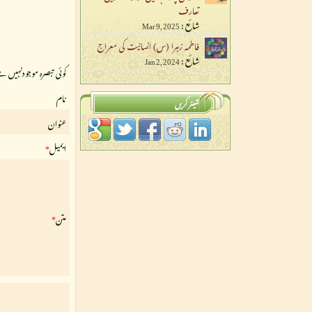
تعارف
شائع :
Mar 9, 2025
فاطمہ زہرا (س) انسانیت کی معراج
شائع :
Jan 2, 2024
کوئی تبصرہ موجودنہیں ہ
نام
شیئر کریں
عنوان
ایمیل
*
متن
*