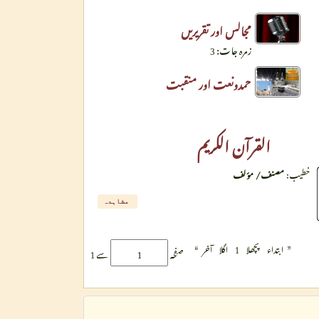
مجالس اور تقریریں
زمرہ جات: 3
حمدونعت اور منقبت
القرآن الكريم
خطیب:
مصنف/ مؤلف
مشاہدہ
»
«
ابتداء
پچھلا
1
اگلا
آخر
صفحہ
سے 1