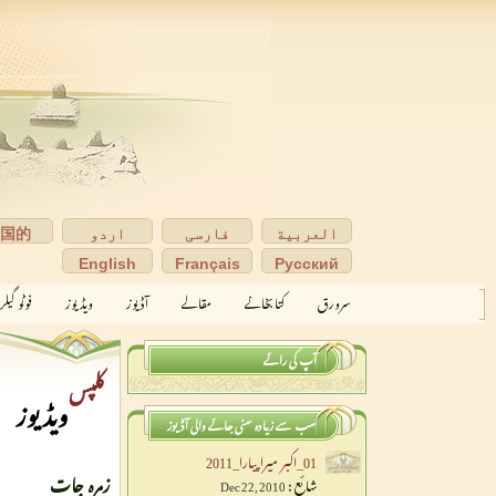
العربية
فارسی
اردو
中国的
English
Français
Pусский
سرورق
کتابخانے
مقالے
آڈیوز
ویڈیوز
فوٹو گیل
آپ کی رائے
کلپس
ویڈیوز
سب سے زیادہ سنی جانے والی آڈیوز
01_اکبر میراپیارا_2011
زمرہ جات
شائع :
Dec 22, 2010