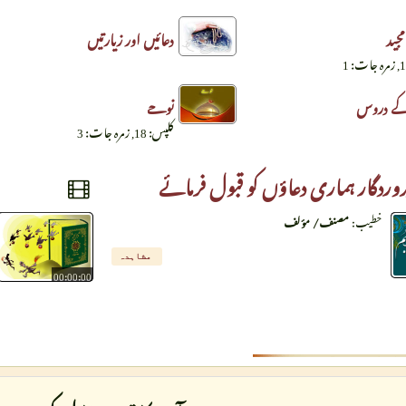
جید
دعائیں اور زیارتیں
کے دروس
نوحے
کلپس: 18, زمرہ جات: 3
روردگار ہماری دعاؤں کو قبول فرمائے
خطیب:
مصنف/ مؤلف
مشاہدہ
00:00:00