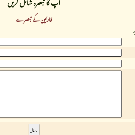
آپ کا تبصرہ شامل کریں
قارئین کے تبصرے
ے