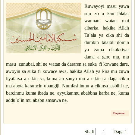
Ruwayoyi masu yawa
sun zo a kan falalar
wannan watan mai
albarka, hakika Allah
Ta`ala ya cika shi da
dumbin falaloli domin
ya zama cikakkiyar
dama a gare mu, mu
masu zunubai, shi ne watan da dararen sa suka fi kowane dare,
awoyin sa suka fi kowace awa, hakika Allah ya kira mu zuwa
liyafarsa a cikin sa, kuma an sanya mu a cikin sa daga cikin
ma`abota karamcin ubangiji. Numfashinmu a cikinsa tasbihi ne,
barcinmu kuma ibada ne, ayyukanmu ababbna karba ne, kuma
addu`o`in mu ababn amsawa ne.
Bayanai
Shafi
Daga 1