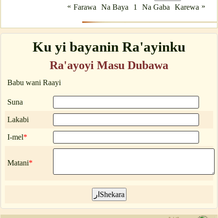
«
»
Farawa
Na Baya
1
Na Gaba
Karewa
Ku yi bayanin Ra'ayinku
Ra'ayoyi Masu Dubawa
Babu wani Raayi
Suna
Lakabi
I-mel
*
Matani
*