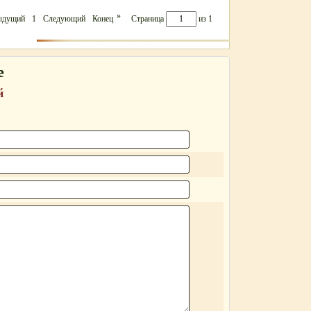
»
ыдущий
1
Следующий
Конец
Страница
из 1
е
й