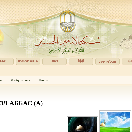
zəri
Indonesia
বাংলা
हिंदी
ภาษาไทย
пы
Изображения
Поиск
ЗЛ АББАС (А)