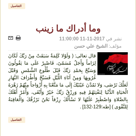
التفاصيل
وما أدراك ما زينب
نشر في
2017-11-11 11:00:00
مؤلف:
الشيخ علي حسن
قال تعالى: ( وَلَوْلا كَلِمَةٌ سَبَقَتْ مِنْ رَبِّكَ لَكَانَ
لِزَاماً وَأَجَلٌ مُسَمّىً، فَاصْبِرْ عَلَى مَا يَقُولُونَ
وَسَبِّحْ بِحَمْدِ رَبِّكَ قَبْلَ طُلُوعِ الشَّمْسِ وَقَبْلَ
غُرُوبِهَا وَمِنْ آنَاءِ اللَّيْلِ فَسَبِّحْ وَأَطْرَافَ النَّهَارِ
لَعَلَّكَ تَرْضَى، وَلا تَمُدَّنَ عَيْنَيْكَ إِلَى مَا مَتَّعْنَا بِهِ أَزْوَاجاً مِنْهُمْ زَهْرَةَ
الْحَيَاةِ الدُّنْيَا لِنَفْتِنَهُمْ فِيهِ وَرِزْقُ رَبِّكَ خَيْرٌ وَأَبْقَى، وَأْمُرْ أَهْلَكَ
بِالصَّلاةِ وَاصْطَبِرْ عَلَيْهَا لا نَسْأَلُكَ رِزْقاً نَحْنُ نَرْزُقُكَ وَالْعَاقِبَةُ
لِلتَّقْوَى ) [طه:129-132] .
التفاصيل