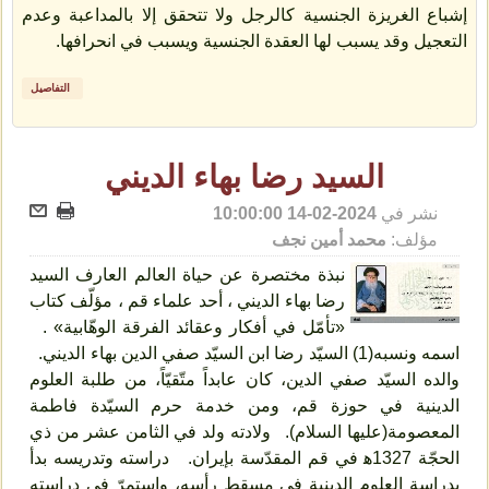
إشباع الغريزة الجنسية كالرجل ولا تتحقق إلا بالمداعبة وعدم
التعجيل وقد يسبب لها العقدة الجنسية ويسبب في انحرافها.
التفاصيل
السيد رضا بهاء الديني
نشر في
2024-02-14 10:00:00
مؤلف:
محمد أمين نجف
نبذة مختصرة عن حياة العالم العارف السيد
رضا بهاء الديني ، أحد علماء قم ، مؤلّف كتاب
«تأمّل في أفكار وعقائد الفرقة الوهّابية» .
اسمه ونسبه(1) السيّد رضا ابن السيّد صفي الدين بهاء الديني.
والده السيّد صفي الدين، كان عابداً متّقيّاً، من طلبة العلوم
الدينية في حوزة قم، ومن خدمة حرم السيّدة فاطمة
المعصومة(عليها السلام). ولادته ولد في الثامن عشر من ذي
الحجّة 1327ﻫ في قم المقدّسة بإيران. دراسته وتدريسه بدأ
بدراسة العلوم الدينية في مسقط رأسه، واستمرّ في دراسته