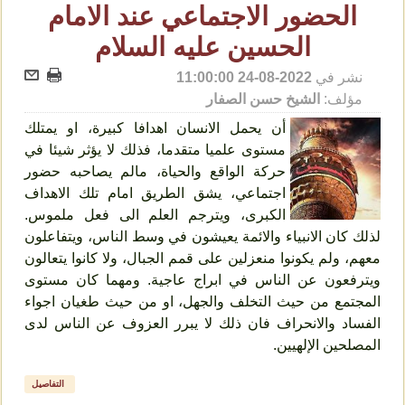
الحضور الاجتماعي عند الامام
الحسين عليه السلام
نشر في
2022-08-24 11:00:00
مؤلف:
الشيخ حسن الصفار
أن يحمل الانسان اهدافا كبيرة، او يمتلك
مستوى علميا متقدما، فذلك لا يؤثر شيئا في
حركة الواقع والحياة، مالم يصاحبه حضور
اجتماعي، يشق الطريق امام تلك الاهداف
الكبرى، ويترجم العلم الى فعل ملموس.
لذلك كان الانبياء والائمة يعيشون في وسط الناس، ويتفاعلون
معهم، ولم يكونوا منعزلين على قمم الجبال، ولا كانوا يتعالون
ويترفعون عن الناس في ابراج عاجية. ومهما كان مستوى
المجتمع من حيث التخلف والجهل، او من حيث طغيان اجواء
الفساد والانحراف فان ذلك لا يبرر العزوف عن الناس لدى
المصلحين الإلهيين.
التفاصيل