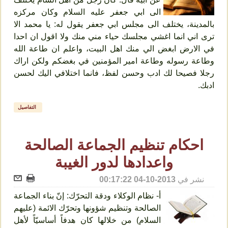
الى ابي جعفر عليه السلام وكان مركزه
بالمدينة، يختلف الى مجلس ابي جعفر يقول له: يا محمد الا
ترى اني انما اغشي مجلسك حياء مني منك ولا اقول ان احدا
في الارض ابغض الي منك اهل البيت، واعلم ان طاعة الله
وطاعة رسوله وطاعة امير المؤمنين في بغضكم ولكن اراك
رجلا فصيحا لك ادب وحسن لفظ، فانما اختلافي اليك لحسن
ادبك.
التفاصيل
احكام تنظيم الجماعة الصالحة
واعدادها لدور الغيبة
نشر في
2013-10-04 00:17:22
أ- نظام الوكلاء ودقة التحرّك: إنّ بناء الجماعة
الصالحة وتنظيم شؤونها وتحرّك الائمة (عليهم
السلام) من خلالها كان هدفاً أساسيّاً لأهل