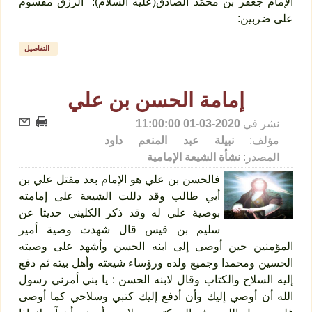
الإمام جعفر بن محمّد الصادق(عليه السلام): “الرزق مقسوم
على ضربين:
التفاصيل
إمامة الحسن بن علي
نشر في
2020-03-01 11:00:00
مؤلف:
نبيلة عبد المنعم داود
المصدر:
نشأة الشيعة الإمامية
فالحسن بن علي هو الإمام بعد مقتل علي بن
أبي طالب وقد دللت الشيعة على إمامته
بوصية علي له وقد ذكر الكليني حديثا عن
سليم بن قيس قال شهدت وصية أمير
المؤمنين حين أوصى إلى ابنه الحسن وأشهد على وصيته
الحسين ومحمدا وجميع ولده ورؤساء شيعته وأهل بيته ثم دفع
إليه السلاح والكتاب وقال لابنه الحسن : يا بني أمرني رسول
الله أن أوصي إليك وأن أدفع إليك كتبي وسلاحي كما أوصى