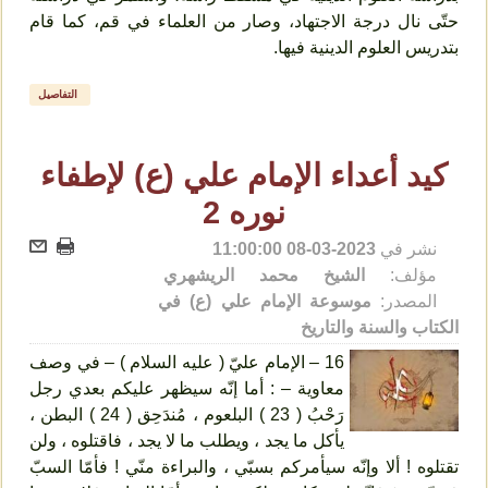
حتّى نال درجة الاجتهاد، وصار من العلماء في قم، كما قام
بتدريس العلوم الدينية فيها.
التفاصيل
كيد أعداء الإمام علي (ع) لإطفاء
نوره 2
نشر في
2023-03-08 11:00:00
مؤلف:
الشيخ محمد الريشهري
المصدر:
موسوعة الإمام علي (ع) في
الكتاب والسنة والتاريخ
16 – الإمام عليّ ( عليه السلام ) – في وصف
معاوية – : أما إنّه سيظهر عليكم بعدي رجل
رَحْبُ ( 23 ) البلعوم ، مُندَحِق ( 24 ) البطن ،
يأكل ما يجد ، ويطلب ما لا يجد ، فاقتلوه ، ولن
تقتلوه ! ألا وإنّه سيأمركم بسبّي ، والبراءة منّي ! فأمّا السبّ