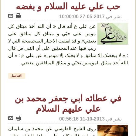
حب علي عليه السلام و بغضه
نشر في
2017-05-27 10:00:00
عن علی ع أنه قال « أن الله أخذ میثاق کل
مومن علی حبّي و میثاق کل منافق علی
بغضي» و قد اتفقت الاخبار الصحیصحة التي لا
ریب فیها عند المحدثین علی أن النبي ص قال
: « لا یبغضک إلا منافق و لا یحبک إلا مومن» عن علي ع : « أن
الله أخذ میثاق المومنین بحبّي و میثاق المنافقین ببغضي
التفاصيل
في عطائه ابي جعفر محمد بن
علي عليهم السلام
نشر في
2013-10-11 00:56:16
روى الشيخ الطوسي عن محمد بن سليمان
عن ابيه قال: كان رجل من اهل الشام يختلف