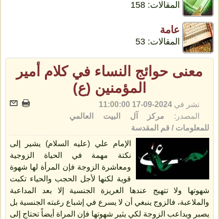
المقالات: 158
عامة
المقالات: 53
معنى حوائج النساء في کلام أمير
المؤمنين (ع)
نشر في
2024-09-17 11:00:00
المصدر:
مركز آل البيت العالمي
للمعلومات / قم المقدسة
الإمام علي (عليه السلام) يشير إلی
نكتة مهمة في الحياة الزوجية
ومعاشرة الزوجة فإن المرأة لها شهوة
قوية لكنها لأجل الحجب والحياء تكبت
شهوتها ولا تتهيج عندها الغريزة الجنسية إلا بعد المداعبة
والملاعبة، فالزوج ينبغي أن لا يسرع في إشباع رغبته الجنسية بل
يصبر ويداعب الزوجة لكي يثير شهوتها فإن المراة أيضاً تحتاج إلی