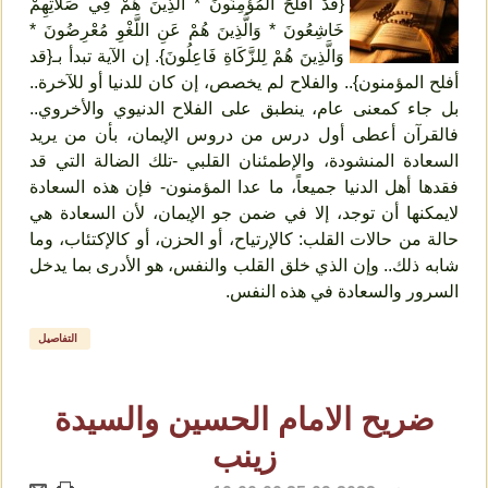
{قَدْ أَفْلَحَ الْمُؤْمِنُونَ * الَّذِينَ هُمْ فِي صَلاتِهِمْ
خَاشِعُونَ * وَالَّذِينَ هُمْ عَنِ اللَّغْوِ مُعْرِضُونَ *
وَالَّذِينَ هُمْ لِلزَّكَاةِ فَاعِلُونَ}. إن الآية تبدأ بـ{قد
أفلح المؤمنون}.. والفلاح لم يخصص، إن كان للدنيا أو للآخرة..
بل جاء كمعنى عام، ينطبق على الفلاح الدنيوي والأخروي..
فالقرآن أعطى أول درس من دروس الإيمان، بأن من يريد
السعادة المنشودة، والإطمئنان القلبي -تلك الضالة التي قد
فقدها أهل الدنيا جميعاً، ما عدا المؤمنون- فإن هذه السعادة
لايمكنها أن توجد، إلا في ضمن جو الإيمان، لأن السعادة هي
حالة من حالات القلب: كالإرتياح، أو الحزن، أو كالإكتئاب، وما
شابه ذلك.. وإن الذي خلق القلب والنفس، هو الأدرى بما يدخل
السرور والسعادة في هذه النفس.
التفاصيل
ضريح الامام الحسين والسيدة
زينب