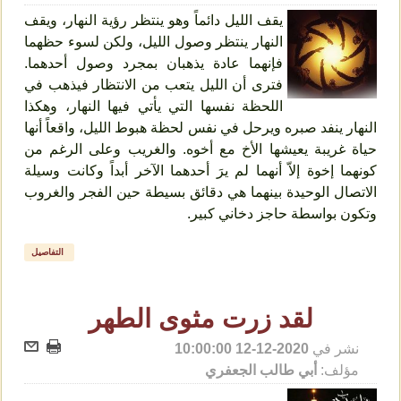
يقف الليل دائماً وهو ينتظر رؤية النهار، ويقف
النهار ينتظر وصول الليل، ولكن لسوء حظهما
فإنهما عادة يذهبان بمجرد وصول أحدهما.
فترى أن الليل يتعب من الانتظار فيذهب في
اللحظة نفسها التي يأتي فيها النهار، وهكذا
النهار ينفد صبره ويرحل في نفس لحظة هبوط الليل، واقعاً أنها
حياة غريبة يعيشها الأخ مع أخوه. والغريب وعلى الرغم من
كونهما إخوة إلاّ أنهما لم يرَ أحدهما الآخر أبداً وكانت وسيلة
الاتصال الوحيدة بينهما هي دقائق بسيطة حين الفجر والغروب
وتكون بواسطة حاجز دخاني كبير.
التفاصيل
لقد زرت مثوى الطهر
نشر في
2020-12-12 10:00:00
مؤلف:
أبي طالب الجعفري