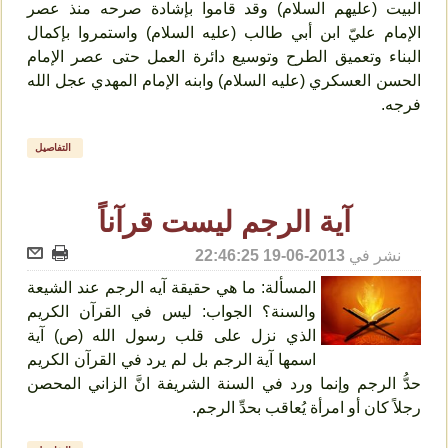
البيت (عليهم السلام) وقد قاموا بإشادة صرحه منذ عصر
الإمام عليّ ابن أبي طالب (عليه السلام) واستمروا بإكمال
البناء وتعميق الطرح وتوسيع دائرة العمل حتى عصر الإمام
الحسن العسكري (عليه السلام) وابنه الإمام المهدي عجل الله
فرجه.
التفاصيل
آية الرجم ليست قرآناً
نشر في
2013-06-19 22:46:25
المسألة: ما هي حقيقة آيه الرجم عند الشيعة
والسنة؟ الجواب: ليس في القرآن الكريم
الذي نزل على قلب رسول الله (ص) آية
اسمها آية الرجم بل لم يرد في القرآن الكريم
حدُّ الرجم وإنما ورد في السنة الشريفة انَّ الزاني المحصن
رجلاً كان أو امرأة يُعاقب بحدِّ الرجم.