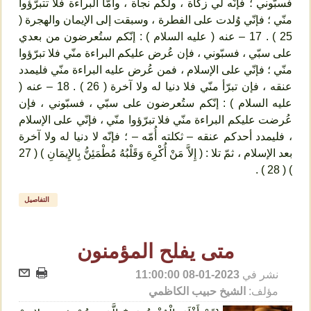
فسبّوني ؛ فإنّه لي زكاة ، ولكم نجاة ، وأمّا البراءة فلا تتبرّؤوا
منّي ؛ فإنّي وُلدت على الفطرة ، وسبقت إلى الإيمان والهجرة (
25 ) . 17 – عنه ( عليه السلام ) : إنّكم ستُعرضون من بعدي
على سبّي ، فسبّوني ، فإن عُرض عليكم البراءة منّي فلا تبرّؤوا
منّي ؛ فإنّي على الإسلام ، فمن عُرض عليه البراءة منّي فليمدد
عنقه ، فإن تبرّأ منّي فلا دنيا له ولا آخرة ( 26 ) . 18 – عنه (
عليه السلام ) : إنّكم ستُعرضون على سبّي ، فسبّوني ، فإن
عُرضت عليكم البراءة منّي فلا تبرّؤوا منّي ، فإنّي على الإسلام
، فليمدد أحدكم عنقه – ثكلته أُمّه – ؛ فإنّه لا دنيا له ولا آخرة
بعد الإسلام ، ثمّ تلا : ( إِلاَّ مَنْ أُكْرِهَ وَقَلْبُهُ مُطْمَئِنُّ بِالإِيمَانِ ) ( 27
) ( 28 ) .
التفاصيل
متى يفلح المؤمنون
نشر في
2023-01-08 11:00:00
مؤلف:
الشيخ حبيب الكاظمي