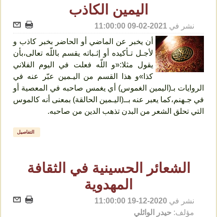
اليمين الكاذب
نشر في
2021-02-09 11:00:00
أن يخبر عن الماضي أو الحاضر بخبر‌ كاذب‌ و
لأجـل‌ تـأكيده أو إثـباته يقسم باللّه تعالى،بأن
يقول مثلا:«و اللّه فعلت في اليوم الفلاني
كذا‌»و هذا القسم من اليـمين عبّر عنه في
الروايات بـ(اليمين الغموس) أي يغمس‌ صاحبه في المعصية أو‌
في‌ جـهنم،كما يعبر عنه بــ(اليـمين الحالقة) بمعنى أنه كالموس
التي تحلق الشعر من البدن تذهب الدين من صاحبه.
التفاصيل
الشعائر الحسينية في الثقافة
المهدوية
نشر في
2020-12-19 11:00:00
مؤلف:
حيدر الوائلي