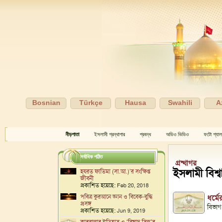
Bosnian
Türkçe
Hausa
Swahili
A
নীড়পাতা
ইসলামী গ্রন্থাগার
প্রবন্ধ
অডিও ভিডিও
ফটো গ্যাল
সর্বাধিক পঠিত
গ্রন্থাগর
ইসলামী বিশ্ব
হযরত ফাতিমা (সা.আ.)’র সংক্ষিপ্ত
জীবনী
প্রকাশিত হয়েছে:
Feb 20, 2018
পবিত্র কুরআনে জ্ঞান ও বিবেক-বুদ্ধি
ধর্ম
প্রসঙ্গ
বিভাগ
প্রকাশিত হয়েছে:
Jun 9, 2019