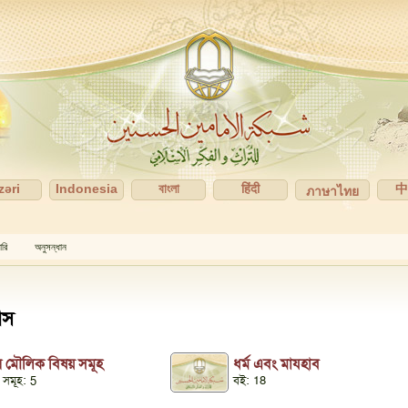
zəri
Indonesia
বাংলা
हिंदी
ภาษาไทย
ারি
অনুসন্ধান
াস
ের মৌলিক বিষয় সমূহ
ধর্ম এবং মাযহাব
 সমূহ: 5
বই: 18