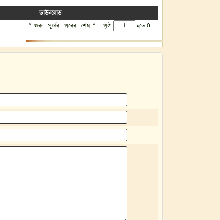
ডাউনলোড
«
»
শুরু
পূর্বের
পরের
শেষ
পৃষ্ঠা
হতে 0