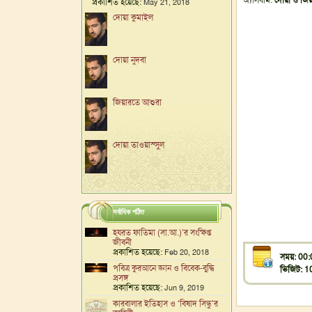
অ্যালবাম:
দোয়া ও জি
প্রকাশিত হয়েছে:
May 21, 2018
দোয়া কুমাইল
দোয়া নুদবা
জিয়ারতে আশুরা
দোয়া তাওয়াস্সুল
সর্বাধিক পঠিত
হযরত ফাতিমা (সা.আ.)’র সংক্ষিপ্ত
জীবনী
প্রকাশিত হয়েছে:
Feb 20, 2018
সময়: 00:
পবিত্র কুরআনে জ্ঞান ও বিবেক-বুদ্ধি
ভিজিট: 
প্রসঙ্গ
প্রকাশিত হয়েছে:
Jun 9, 2019
কারবালার ইতিহাস ও ‘বিষাদ সিন্ধু’র