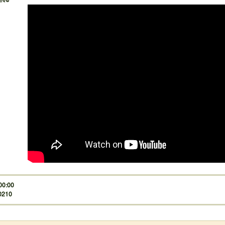
য়ারত
00:00
10210