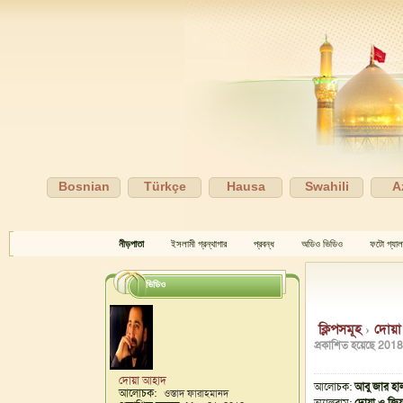
Bosnian
Türkçe
Hausa
Swahili
A
নীড়পাতা
ইসলামী গ্রন্থাগার
প্রবন্ধ
অডিও ভিডিও
ফটো গ্যাল
ভিডিও
ক্লিপসমূহ
›
দোয়া
প্রকাশিত হয়েছে
2018
দোয়া আহাদ
আলোচক:
আবু জার হা
আলোচক:
ওস্তাদ ফারাহমানদ