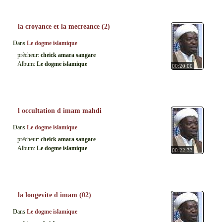
la croyance et la mecreance (2)
Dans
Le dogme islamique
prêcheur:
cheick amara sangare
Album:
Le dogme islamique
00:20:00
l occultation d imam mahdi
Dans
Le dogme islamique
prêcheur:
cheick amara sangare
Album:
Le dogme islamique
00:22:33
la longevite d imam (02)
Dans
Le dogme islamique