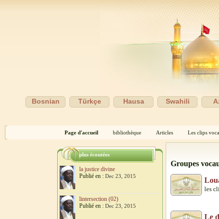
Bosnian
Türkçe
Hausa
Swahili
A
Page d'accueil
bibliothèque
Articles
Les clips voc
plus écoutées
Groupes voca
la justice divine
Publié en :
Dec 23, 2015
Lou
les cl
lintersection (02)
Publié en :
Dec 23, 2015
Le d