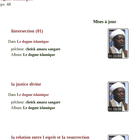
ips: 48
Mises à jour
lintersection (01)
Dans
Le dogme islamique
prêcheur:
cheick amara sangare
Album:
Le dogme islamique
00:21:03
la justice divine
Dans
Le dogme islamique
prêcheur:
cheick amara sangare
Album:
Le dogme islamique
00:19:39
la relation entre l esprit et la resurrection