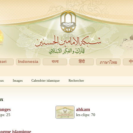
zəri
Indonesia
বাংলা
हिंदी
ภาษาไทย
aux
Images
Calendrier islamique
Rechercher
ux
anges
ahkam
ips: 25
les clips: 70
ogme islamique