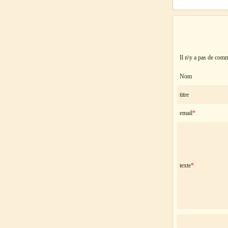
Il n\y a pas de com
Nom
titre
email
*
texte
*