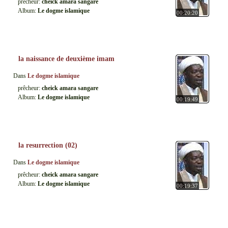
prêcheur:
cheick amara sangare
Album:
Le dogme islamique
00:20:20
la naissance de deuxième imam
Dans
Le dogme islamique
prêcheur:
cheick amara sangare
Album:
Le dogme islamique
00:19:49
la resurrection (02)
Dans
Le dogme islamique
prêcheur:
cheick amara sangare
Album:
Le dogme islamique
00:19:37