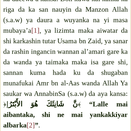
riga da ka san nauyin da Manzon Allah
(s.a.w) ya daura a wuyanka na yi masa
mubaya’a
[1]
, ya lizimta maka aiwatar da
shi karkashin tutar Usama bn Zaid, ya sanar
da rashin ingancin wannan al’amari gare ka
da wanda ya taimaka maka isa gare shi,
sannan kuma hada ku da shugaban
munafukai Amr bn al-Aas wanda Allah Ya
saukar wa AnnabinSa (s.a.w) da aya kansa:
﴿إ
نَّ شَانِئَكَ هُوَ الأَبْتَرُ
﴾
“Lalle mai
aibantaka, shi ne mai yankakkiyar
albarka
[2]
”
.