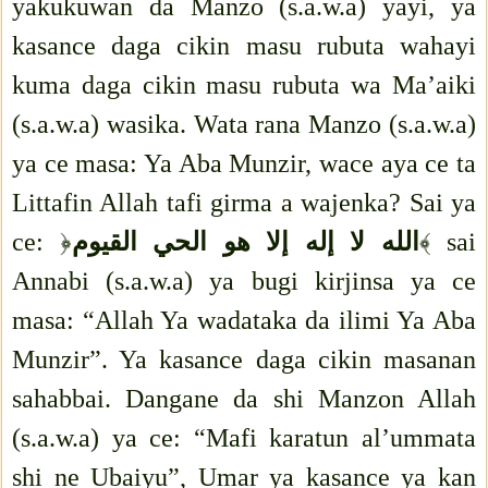
yakukuwan da Manzo (s.a.w.a) yayi, ya
kasance daga cikin masu rubuta wahayi
kuma daga cikin masu rubuta wa Ma’aiki
(s.a.w.a) wasika. Wata rana Manzo (s.a.w.a)
ya ce masa: Ya Aba Munzir, wace aya ce ta
Littafin Allah tafi girma a wajenka? Sai ya
ce:
﴿
الله لا إله إلا هو الحي القيوم
﴾
sai
Annabi (s.a.w.a) ya bugi kirjinsa ya ce
masa: “Allah Ya wadataka da ilimi Ya Aba
Munzir”. Ya kasance daga cikin masanan
sahabbai. Dangane da shi Manzon Allah
(s.a.w.a) ya ce: “Mafi karatun al’ummata
shi ne Ubaiyu”, Umar ya kasance ya kan