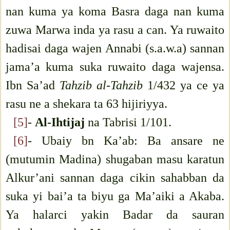
nan kuma ya koma Basra daga nan kuma
zuwa Marwa inda ya rasu a can. Ya ruwaito
hadisai daga wajen Annabi (s.a.w.a) sannan
jama’a kuma suka ruwaito daga wajensa.
Ibn Sa’ad
Tahzib al-Tahzib
1/432 ya ce ya
rasu ne a shekara ta 63 hijiriyya.
[5]
-
Al-Ihtijaj
na Tabrisi 1/101.
[6]
- Ubaiy bn Ka’ab: Ba ansare ne
(mutumin Madina) shugaban masu karatun
Alkur’ani sannan daga cikin sahabban da
suka yi bai’a ta biyu ga Ma’aiki a Akaba.
Ya halarci yakin Badar da sauran