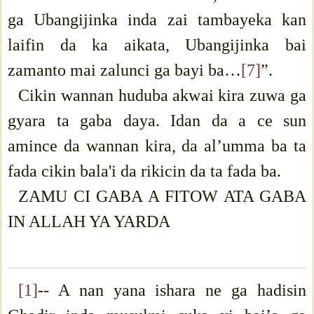
ga Ubangijinka inda zai tambayeka kan
laifin da ka aikata, Ubangijinka bai
zamanto mai zalunci ga bayi ba…
[7]
”.
Cikin wannan huduba akwai kira zuwa ga
gyara ta gaba daya. Idan da a ce sun
amince da wannan kira, da al’umma ba ta
fada cikin bala'i da rikicin da ta fada ba.
ZAMU CI GABA A FITOW ATA GABA
IN ALLAH YA YARDA
[1]
-- A nan yana ishara ne ga hadisin