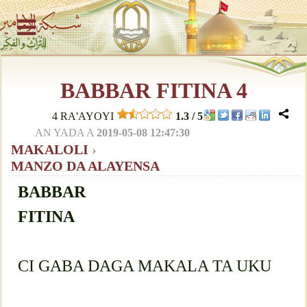
BABBAR FITINA 4
4
RA'AYOYI
1.3
/
5
AN YADA A
2019-05-08 12:47:30
MAKALOLI
›
MANZO DA ALAYENSA
BABBAR
FITINA
CI GABA DAGA MAKALA TA UKU