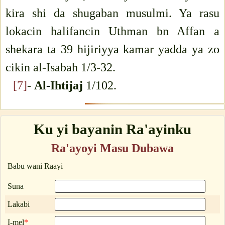
kira shi da shugaban musulmi. Ya rasu
lokacin halifancin Uthman bn Affan a
shekara ta 39 hijiriyya kamar yadda ya zo
cikin al-Isabah 1/3-32.
[7]
-
Al-Ihtijaj
1/102.
Ku yi bayanin Ra'ayinku
Ra'ayoyi Masu Dubawa
Babu wani Raayi
Suna
Lakabi
I-mel
*