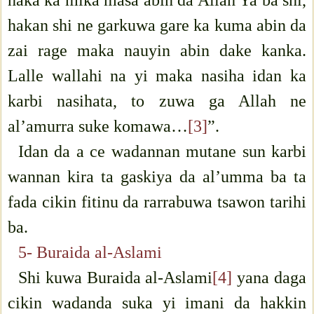
haka ka mika masa abin da Allah Ya ba shi,
hakan shi ne garkuwa gare ka kuma abin da
zai rage maka nauyin abin dake kanka.
Lalle wallahi na yi maka nasiha idan ka
karbi nasihata, to zuwa ga Allah ne
al’amurra suke komawa…
[3]
”.
Idan da a ce wadannan mutane sun karbi
wannan kira ta gaskiya da al’umma ba ta
fada cikin fitinu da rarrabuwa tsawon tarihi
ba.
5- Buraida al-Aslami
Shi kuwa Buraida al-Aslami
[4]
yana daga
cikin wadanda suka yi imani da hakkin