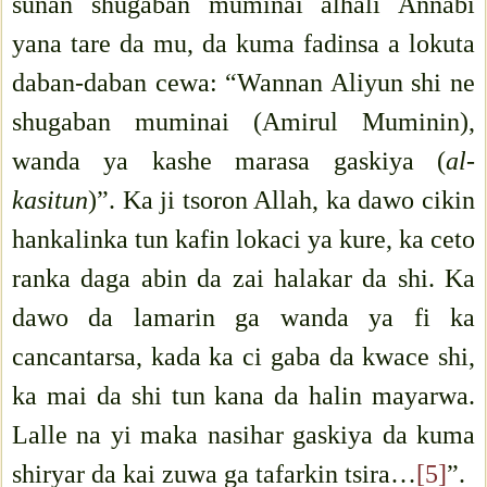
sunan shugaban muminai alhali Annabi
yana tare da mu, da kuma fadinsa a lokuta
daban-daban cewa: “Wannan Aliyun shi ne
shugaban muminai (Amirul Muminin),
wanda ya kashe marasa gaskiya (
al-
kasitun
)”. Ka ji tsoron Allah, ka dawo cikin
hankalinka tun kafin lokaci ya kure, ka ceto
ranka daga abin da zai halakar da shi. Ka
dawo da lamarin ga wanda ya fi ka
cancantarsa, kada ka ci gaba da kwace shi,
ka mai da shi tun kana da halin mayarwa.
Lalle na yi maka nasihar gaskiya da kuma
shiryar da kai zuwa ga tafarkin tsira…
[5]
”.