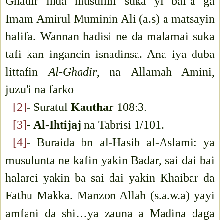
Ghadir inda musulmi suka yi bai’a ga
Imam Amirul Muminin Ali (a.s) a matsayin
halifa. Wannan hadisi ne da malamai suka
tafi kan ingancin isnadinsa. Ana iya duba
littafin
Al-Ghadir
, na Allamah Amini,
juzu'i na farko
[2]
- Suratul
Kauthar
108:3.
[3]
-
Al-Ihtijaj
na Tabrisi 1/101.
[4]
- Buraida bn al-Hasib al-Aslami: ya
musulunta ne kafin yakin Badar, sai dai bai
halarci yakin ba sai dai yakin Khaibar da
Fathu Makka. Manzon Allah (s.a.w.a) yayi
amfani da shi…ya zauna a Madina daga