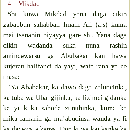
4 – Mikdad
Shi kuwa Mikdad yana daga cikin
zababbun sahabban Imam Ali (a.s) kuma
mai tsananin biyayya gare shi. Yana daga
cikin wadanda suka nuna rashin
amincewarsu ga Abubakar kan hawa
kujeran halifanci da yayi; wata rana ya ce
masa:
“Ya Ababakar, ka dawo daga zaluncinka,
ka tuba wa Ubangijinka, ka lizimci gidanka
ka yi kuka saboda zunubinka, kuma ka
mika lamarin ga ma’abucinsa wanda ya fi
ka dacewa a kansa. Don kuwa kai kanka ka