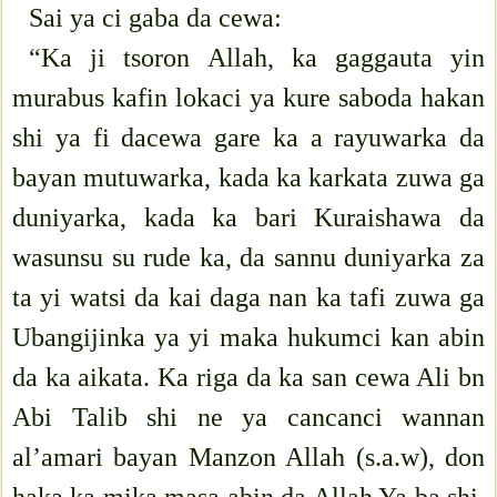
Sai ya ci gaba da cewa:
“Ka ji tsoron Allah, ka gaggauta yin
murabus kafin lokaci ya kure saboda hakan
shi ya fi dacewa gare ka a rayuwarka da
bayan mutuwarka, kada ka karkata zuwa ga
duniyarka, kada ka bari Kuraishawa da
wasunsu su rude ka, da sannu duniyarka za
ta yi watsi da kai daga nan ka tafi zuwa ga
Ubangijinka ya yi maka hukumci kan abin
da ka aikata. Ka riga da ka san cewa Ali bn
Abi Talib shi ne ya cancanci wannan
al’amari bayan Manzon Allah (s.a.w), don