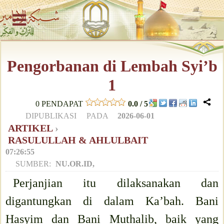
Pengorbanan di Lembah Syi’b
1
0
PENDAPAT
0.0
/
5
DIPUBLIKASI PADA
2026-06-01
ARTIKEL
›
RASULULLAH & AHLULBAIT
07:26:55
SUMBER:
NU.OR.ID,
Perjanjian itu dilaksanakan dan
digantungkan di dalam Ka’bah. Bani
Hasyim dan Bani Muthalib, baik yang