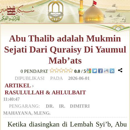
Abu Thalib adalah Mukmin
Sejati Dari Quraisy Di Yaumul
Mab’ats
0
PENDAPAT
0.0
/
5
DIPUBLIKASI PADA
2026-06-01
ARTIKEL
›
RASULULLAH & AHLULBAIT
11:40:47
PENGARANG:
DR. IR. DIMITRI
MAHAYANA, M.ENG.
Ketika diasingkan di Lembah Syi’b, Abu