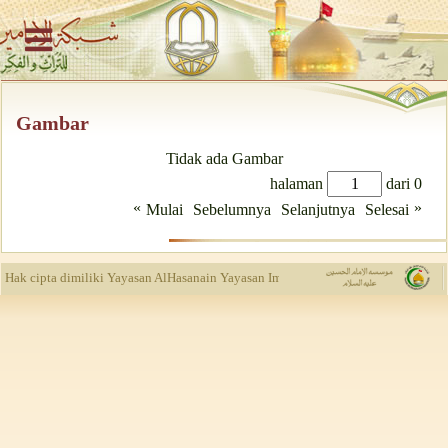
Gambar
Tidak ada Gambar
halaman
dari 0
«
»
Mulai
Sebelumnya
Selanjutnya
Selesai
Situs Al Imam
Hak cipta dimiliki Yayasan AlHasanain
Yayasan Imam Husain as
Pusat Kajian
Buday