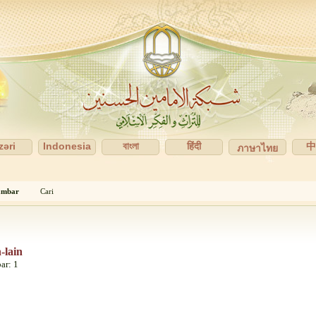
zəri
Indonesia
বাংলা
हिंदी
ภาษาไทย
mbar
Cari
-lain
ar: 1