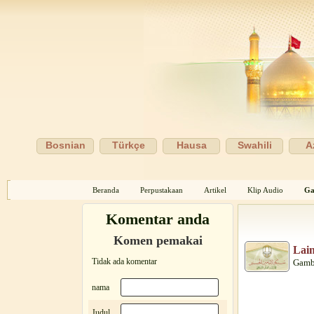
Bosnian
Türkçe
Hausa
Swahili
A
Beranda
Perpustakaan
Artikel
Klip Audio
Ga
Komentar anda
Komen pemakai
Lain
Tidak ada komentar
Gamb
nama
Judul