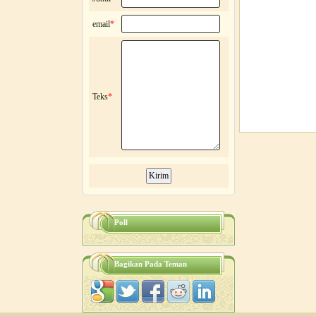
email
*
Teks
*
Poll
Bagikan Pada Teman