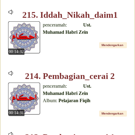
215. Iddah_Nikah_daim1
penceramah:
Ust.
Muhamad Habri Zein
Mendengarkan
00:14:32
214. Pembagian_cerai 2
penceramah:
Ust.
Muhamad Habri Zein
Album:
Pelajaran Fiqih
00:14:31
Mendengarkan