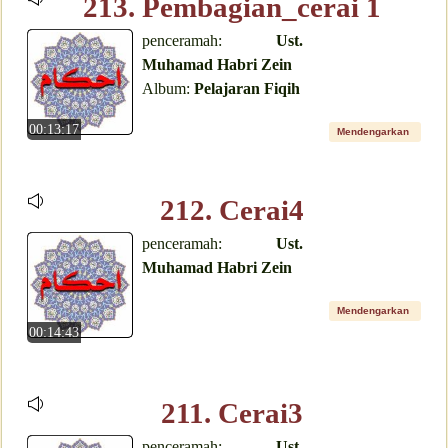
213. Pembagian_cerai 1
penceramah:
Ust.
Muhamad Habri Zein
Album:
Pelajaran Fiqih
00:13:17
Mendengarkan
212. Cerai4
penceramah:
Ust.
Muhamad Habri Zein
Mendengarkan
00:14:43
211. Cerai3
penceramah:
Ust.