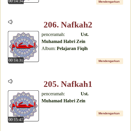
00:14:34
Mendengarkan
206. Nafkah2
penceramah:
Ust.
Muhamad Habri Zein
Album:
Pelajaran Fiqih
00:14:31
Mendengarkan
205. Nafkah1
penceramah:
Ust.
Muhamad Habri Zein
Mendengarkan
00:15:47