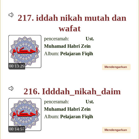
217. iddah nikah mutah dan
wafat
penceramah:
Ust.
Muhamad Habri Zein
Album:
Pelajaran Fiqih
00:13:29
Mendengarkan
216. Idddah_nikah_daim
penceramah:
Ust.
Muhamad Habri Zein
Album:
Pelajaran Fiqih
00:14:57
Mendengarkan