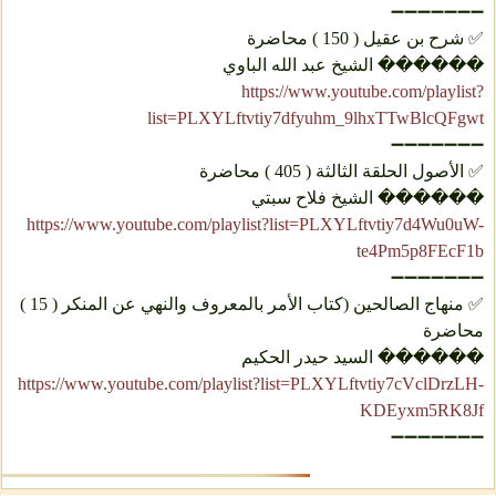
➖➖➖➖➖➖➖
✅ شرح بن عقيل ( 150 ) محاضرة
������ الشيخ عبد الله الباوي
https://www.youtube.com/playlist?
list=PLXYLftvtiy7dfyuhm_9lhxTTwBlcQFgwt
➖➖➖➖➖➖➖
✅ الأصول الحلقة الثالثة ( 405 ) محاضرة
������ الشيخ فلاح سبتي
https://www.youtube.com/playlist?list=PLXYLftvtiy7d4Wu0uW-
te4Pm5p8FEcF1b
➖➖➖➖➖➖➖
✅ منهاج الصالحين (كتاب الأمر بالمعروف والنهي عن المنكر ( 15 )
محاضرة
������ السيد حيدر الحكيم
https://www.youtube.com/playlist?list=PLXYLftvtiy7cVclDrzLH-
KDEyxm5RK8Jf
➖➖➖➖➖➖➖