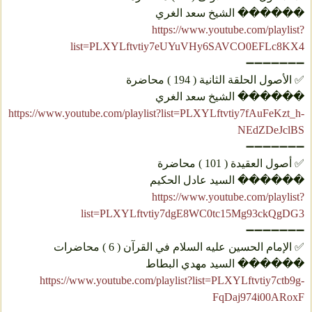
������ الشيخ سعد الغري
https://www.youtube.com/playlist?
list=PLXYLftvtiy7eUYuVHy6SAVCO0EFLc8KX4
➖➖➖➖➖➖➖
✅ الأصول الحلقة الثانية ( 194 ) محاضرة
������ الشيخ سعد الغري
https://www.youtube.com/playlist?list=PLXYLftvtiy7fAuFeKzt_h-
NEdZDeJclBS
➖➖➖➖➖➖➖
✅ أصول العقيدة ( 101 ) محاضرة
������ السيد عادل الحكيم
https://www.youtube.com/playlist?
list=PLXYLftvtiy7dgE8WC0tc15Mg93ckQgDG3
➖➖➖➖➖➖➖
✅ الإمام الحسین علیه السلام في القرآن ( 6 ) محاضرات
������ السيد مهدي البطاط
https://www.youtube.com/playlist?list=PLXYLftvtiy7ctb9g-
FqDaj974i00ARoxF