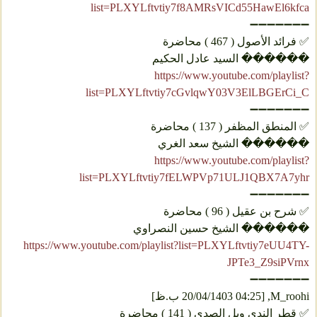
list=PLXYLftvtiy7f8AMRsVICd55HawEl6kfca
➖➖➖➖➖➖➖
✅ فرائد الأصول ( 467 ) محاضرة
������ السيد عادل الحكيم
https://www.youtube.com/playlist?
list=PLXYLftvtiy7cGvlqwY03V3ElLBGErCi_C
➖➖➖➖➖➖➖
✅ المنطق المظفر ( 137 ) محاضرة
������ الشيخ سعد الغري
https://www.youtube.com/playlist?
list=PLXYLftvtiy7fELWPVp71ULJ1QBX7A7yhr
➖➖➖➖➖➖➖
✅ شرح بن عقيل ( 96 ) محاضرة
������ الشيخ حسين النصراوي
https://www.youtube.com/playlist?list=PLXYLftvtiy7eUU4TY-
JPTe3_Z9siPVrnx
➖➖➖➖➖➖➖
M_roohi, [20/04/1403 04:25 ب.ظ]
✅ قطر الندى وبل الصدى ( 141 ) محاضرة