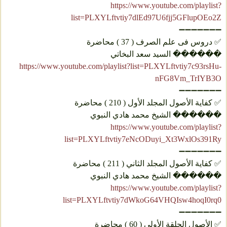
https://www.youtube.com/playlist?
list=PLXYLftvtiy7dlEd97U6fjj5GFlupOEo2Z
➖➖➖➖➖➖➖
✅ دروس فی علم الصرف ( 37 ) محاضرة
������ السيد سعد البخاتي
https://www.youtube.com/playlist?list=PLXYLftvtiy7c93rsHu-
nFG8Vm_TrIYB3O
➖➖➖➖➖➖➖
✅ كفاية الأصول المجلد الأول ( 210 ) محاضرة
������ الشيخ محمد هادي النبوي
https://www.youtube.com/playlist?
list=PLXYLftvtiy7eNcODuyi_Xt3WxlOs391Ry
➖➖➖➖➖➖➖
✅ كفاية الأصول المجلد الثاني ( 211 ) محاضرة
������ الشيخ محمد هادي النبوي
https://www.youtube.com/playlist?
list=PLXYLftvtiy7dWkoG64VHQIsw4hoqI0rq0
➖➖➖➖➖➖➖
✅ الأصول الحلقة الأولى ( 60 ) محاضرة