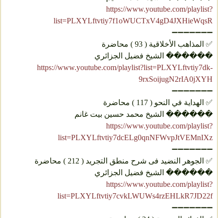
https://www.youtube.com/playlist?
list=PLXYLftvtiy7f1oWUCTxV4gD4JXHieWqsR
➖➖➖➖➖➖➖
✅ المذاهب الأخلاقية ( 93 ) محاضرة
������ الشيخ فضيل الجزائري
https://www.youtube.com/playlist?list=PLXYLftvtiy7dk-
9rxSoijugN2rIA0jXYH
➖➖➖➖➖➖➖
✅ الهداية في النحو ( 117 ) محاضرة
������ الشیخ محمد حسین بیت غانم
https://www.youtube.com/playlist?
list=PLXYLftvtiy7dcELg0qnNFWvpJtVEMnIXz
➖➖➖➖➖➖➖
✅ الجوهر النضید فی شرح منطق التجرید ( 212 ) محاضرة
������ الشيخ فضيل الجزائري
https://www.youtube.com/playlist?
list=PLXYLftvtiy7cvkLWUWs4rzEHLkR7JD22f
➖➖➖➖➖➖➖