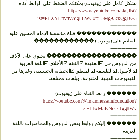
بشكل كامل على (يوتيوب) يمكنكم الضغط على الرابط أدناه
https://www.youtube.com/playlist?
list=PLXYLftvtiy7dgE8WC0tc15Mg93ckQgDG3
➖➖➖➖➖➖➖
������������ قناة مؤسسة الإمام الحسين عليه
السلام على (يوتيوب) ������������
➖➖➖➖➖➖➖
������������������ تحتوي على الآلاف
من الدروس في ☑️العقيدة ☑️الفقه ☑️الأخلاق ☑️اللغة العربية
☑️الأصول ☑️الفلسفة ☑️المنطق ☑️الخطابة الحسينية، وغيرها من
الفيديوهات الدينية المتنوعة، وبلغات مختلفة.
➖➖➖➖➖➖➖
������ رابط القناة على (يوتيوب)
https://youtube.com/@imamhussainfoundation?
si=LIwM3KNoJaTgg8Wv
➖➖➖➖➖➖➖
������ إليكم روابط بعض الدروس والمحاضرات باللغة
العربية
➖➖➖➖➖➖➖