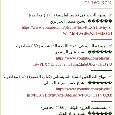
eOLJI-6GqKD9L
➖➖➖➖➖➖➖
✅ المنهج الجدید فی تعلیم الفلسفة ( 175 ) محاضرة
������ الشيخ فضيل الجزائري
https://www.youtube.com/playlist?list=PLXYLftvtiy7c-
WefMdHWcdFsWa1MdXCr4
➖➖➖➖➖➖➖
✅ الروضة البهية في شرح اللمعة الدمشقية ( 69 ) محاضرة
������ السيد علي الرضوي
https://www.youtube.com/playlist?
list=PLXYLftvtiy7emb1qm2dn6jQtKr7qHcJYU
➖➖➖➖➖➖➖
✅ منهاج الصالحين للسيد السيستاني (كتاب الصوم) ( 40 ) محاضرة
������ الشيخ حسن ضياء العاملي
https://www.youtube.com/playlist?
list=PLXYLftvtiy7exN3dqBMrwPUQ4UzTVU26b
➖➖➖➖➖➖➖
✅ مستمسك العروة الوثقى ( 166 ) محاضرة
������ السيد عماد الحكيم