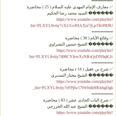
➖➖➖➖➖➖➖
✅ معارف الإمام المهدي علیه السلام ( 25 ) محاضرة
������ السيد محمد رضا الحكيم
https://www.youtube.com/playlist?
list=PLXYLftvtiy7cXUGeJHAXjz7jLpTK09DlU
➖➖➖➖➖➖➖
✅ وقائع الأيام ( 30 ) محاضرة
������ الشيخ حسين النصراوي
https://www.youtube.com/playlist?
list=PLXYLftvtiy7d08CYIewXsNRsQsDN9qK2c
➖➖➖➖➖➖➖
✅ شرح بن عقيل ( 14 ) محاضرة
������ الشيخ مختار السديري
https://www.youtube.com/playlist?
list=PLXYLftvtiy7eFPjlw17tWfmbHKk6gDgk_
➖➖➖➖➖➖➖
✅ شرح الباب الحادی عشر ( 83 ) محاضرة
������ الشيخ عبد الله الخزرجي
https://www.youtube.com/playlist?